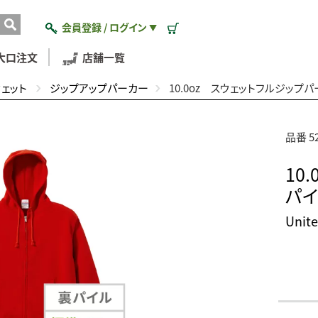
会員登録 / ログイン
▼
大口注文
店舗一覧
ウェット
ジップアップパーカー
10.0oz スウェットフルジップパ
品番 5
10
パイ
Uni