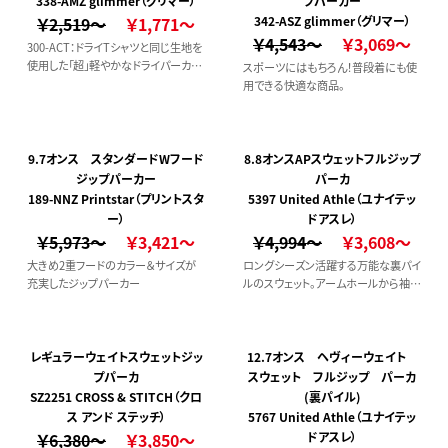
338-AMZ glimmer（グリマー）
プパーカー
￥2,519～
￥1,771～
342-ASZ glimmer（グリマー）
￥4,543～
￥3,069～
300-ACT：ドライTシャツと同じ生地を
使用した「超」軽やかなドライパーカー
スポーツにはもちろん！普段着にも使
です。紫外線対策にも効果的です！【 注
用できる快適な商品。
意 】ドライTシャツ（300-ACT）と同じ厚
さの生地を使用している非常に薄手
のパーカーです。
9.7オンス スタンダードWフード
8.8オンスAPスウェットフルジップ
ジップパーカー
パーカ
189-NNZ Printstar（プリントスタ
5397 United Athle（ユナイテッ
ー）
ドアスレ）
￥5,973～
￥3,421～
￥4,994～
￥3,608～
大きめ2重フードのカラー＆サイズが
ロングシーズン活躍する万能な裏パイ
充実したジップパーカー
ルのスウェット。アームホールから袖ま
わり・フードの立体感・ひもの太さとい
った設計にこだわり抜き、オーセンティ
ックなアイテムに仕上げています。何
着あっても困らない、ハイコスパプロ
レギュラーウェイトスウェットジッ
12.7オンス ヘヴィーウェイト
ダクトです。
プパーカ
スウェット フルジップ パーカ
SZ2251 CROSS & STITCH（クロ
(裏パイル)
ス アンド ステッチ）
5767 United Athle（ユナイテッ
￥6,380～
￥3,850～
ドアスレ）