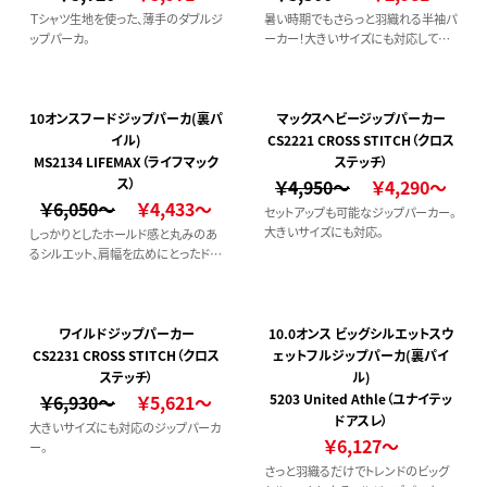
Ｔシャツ生地を使った、薄手のダブルジ
暑い時期でもさらっと羽織れる半袖パ
ップパーカ。
ーカー！大きいサイズにも対応してお
ります。
10オンスフードジップパーカ(裏パ
マックスヘビージップパーカー
イル)
CS2221 CROSS STITCH（クロス
MS2134 LIFEMAX（ライフマック
ステッチ）
ス）
￥4,950～
￥4,290～
￥6,050～
￥4,433～
セットアップも可能なジップパーカー。
大きいサイズにも対応。
しっかりとしたホールド感と丸みのあ
るシルエット、肩幅を広めにとったドロ
ップショルダーがポイント。
ワイルドジップパーカー
10.0オンス ビッグシルエットスウ
CS2231 CROSS STITCH（クロス
ェットフルジップパーカ(裏パイ
ステッチ）
ル)
￥6,930～
￥5,621～
5203 United Athle（ユナイテッ
ドアスレ）
大きいサイズにも対応のジップパーカ
￥6,127～
ー。
さっと羽織るだけでトレンドのビッグ