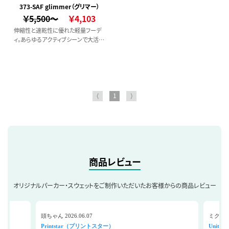
373-SAF glimmer（グリマー）
￥5,500～
￥4,103
伸縮性と速乾性に優れた軽量フーデ
ィ。あらゆるアクティブシーンで大活
躍！
⟨
1
⟩
商品レビュー
オリジナルパーカー・スウェットをご制作いただいたお客様からの商品レビュー
頭ちゃん 2026.06.07
ミク 202
Printstar（プリントスター）
Unite