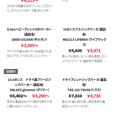
￥6,215～
ーカ。
大きめで綺麗な形のフードにこだわっ
た、ダブルスライダーで着まわしやすい
ZIPパーカ
8.0ozヘビーブレンドZIPパーカー
10オンスフルジップパーカ（裏起
（裏起毛）
毛）
18600 GILDAN（ギルダン）
MS2113 LIFEMAX（ライフマック
￥3,905～
ス）
￥5,830
￥3,971
アメリカで最も売れている米国で人気
NO.1ブランド「ギルダン」ジップパーカ
柔らかな風合いとハリ感を実現したジ
ーです。裏起毛で保湿性、保温性とも
ップアップパーカ。裏起毛で保湿性も
に抜群！！やや薄手の生地でライトに着
高く、シルエットはコンパクトで都会的
こなせます。
な印象のパーカです。フードは2枚仕立
在庫限り
てになっているため型崩れしません。
10.0オンス ドライ裏フリースジ
トライブレンドジップパーカ（裏起
ップパーカー（裏起毛）
毛）
348-AFZ glimmer（グリマー）
TRZ-120 TRUSS（トラス）
￥6,402～
￥4,290～
￥7,810
￥4,730
厚手の裏起毛＆ドライ素材で乾きが早
柔らかく着心地の良い混合素材の裏
い優れものジップパーカー
起毛ジップパーカです。