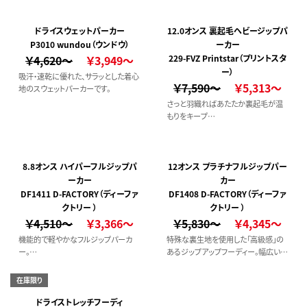
ッドスウェットシャツです。
ドライスウェットパーカー
12.0オンス 裏起毛ヘビージップパ
P3010 wundou（ウンドウ）
ーカー
￥4,620～
￥3,949～
229-FVZ Printstar（プリントスタ
ー）
吸汗・速乾に優れた、サラッとした着心
￥7,590～
￥5,313～
地のスウェットパーカーです。
さっと羽織ればあたたか裏起毛が温
もりをキープ
ダブルジップ仕様で着こなし自在！
8.8オンス ハイパーフルジップパ
12オンス プラチナフルジップパー
ーカー
カー
DF1411 D-FACTORY（ディーファ
DF1408 D-FACTORY（ディーファ
クトリー ）
クトリー ）
￥4,510～
￥3,366～
￥5,830～
￥4,345～
機能的で軽やかなフルジップパーカ
特殊な裏生地を使用した「高級感」の
ー。
あるジップアップフーディー。幅広い着
カジュアルすぎない大人な着こなしが
回しに大活躍。
できる一枚。
※加工方法：シルク、転写が可能（イン
在庫限り
※加工方法：シルク、転写が可能（イン
クジェットは非推奨）
クジェットは非推奨）
ドライストレッチフーディ