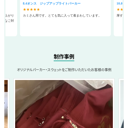
8.4オンス ジップアップライトパーカー
10.0
★★★★★
★★★
の仕上がり
カミさん用です。とても気に入って着まわしています。
厚すぎ
迅速なご対
制作事例
オリジナルパーカー・スウェットをご制作いただいたお客様の事例