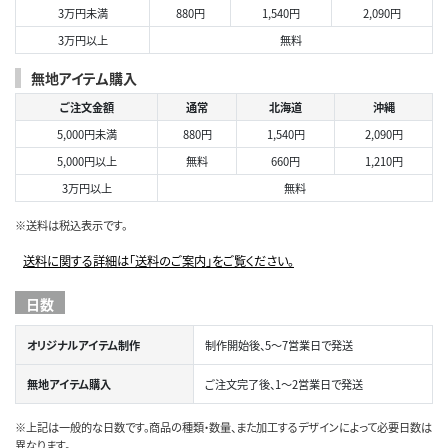
3万円未満
880円
1,540円
2,090円
3万円以上
無料
無地アイテム購入
ご注文金額
通常
北海道
沖縄
5,000円未満
880円
1,540円
2,090円
5,000円以上
無料
660円
1,210円
3万円以上
無料
※送料は税込表示です。
送料に関する詳細は「送料のご案内」をご覧ください。
日数
オリジナルアイテム制作
制作開始後、5～7営業日で発送
無地アイテム購入
ご注文完了後、1～2営業日で発送
※上記は一般的な日数です。商品の種類・数量、また加工するデザインによって必要日数は
異なります。