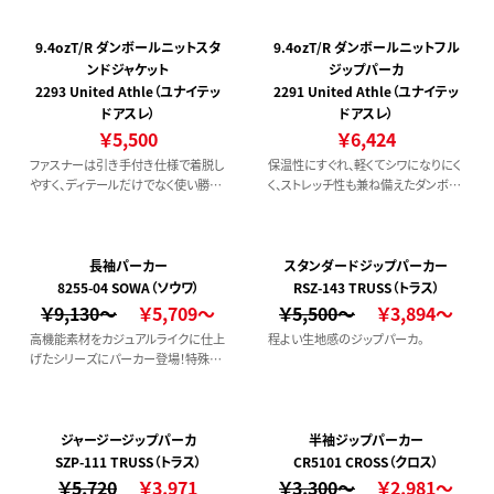
9.4ozT/R ダンボールニットスタ
9.4ozT/R ダンボールニットフル
ンドジャケット
ジップパーカ
2293 United Athle（ユナイテッ
2291 United Athle（ユナイテッ
ドアスレ）
ドアスレ）
￥5,500
￥6,424
ファスナーは引き手付き仕様で着脱し
保温性にすぐれ、軽くてシワになりにく
やすく、ディテールだけでなく使い勝手
く、ストレッチ性も兼ね備えたダンボー
にもアプローチしている優れもので
ルニット生地のパーカ。
す。
長袖パーカー
スタンダードジップパーカー
8255-04 SOWA（ソウワ）
RSZ-143 TRUSS（トラス）
￥9,130～
￥5,709～
￥5,500～
￥3,894～
高機能素材をカジュアルライクに仕上
程よい生地感のジップパーカ。
げたシリーズにパーカー登場！特殊な
紡績手法により生地の凹凸を出すこ
とでポリエステルながら綿のような肌
触りを実現。防シワ性と異形断面糸を
使用することで高い速乾性を併せ持つ
ジャージージップパーカ
半袖ジップパーカー
高機能素材です。
SZP-111 TRUSS（トラス）
CR5101 CROSS（クロス）
￥5,720
￥3,971
￥3,300～
￥2,981～