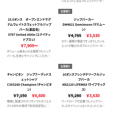
シルエットになるフルジップパーカー。
大きめフードやダブルスライダーのフ
ァスナーは存在感も使い勝手も抜群
在庫限り
です。
15.0オンス オープンエンドマグ
ジップパーカー
ナムウェイトスウェットフルジップ
DM4621 Demimoon（デミムー
パーカ(裏起毛)
ン）
5797 United Athle（ユナイテッ
￥4,785
￥3,630
ドアスレ）
カラー展開が豊富ですっきりしたシル
￥7,909～
エットが魅力のダブルジップパーカ
ー。
ボリューム感あふれる極厚フルジップ
パーカ。生地とサイジングにこだわり
を凝縮。
在庫限り
チャンピオン ジップフーデッドス
10オンスフレンチテリーフルジッ
ェットシャツ
プパーカ
C3XS160 Champion（チャンピオ
MS2120 LIFEMAX（ライフマック
ン）
ス）
￥7,150
￥6,600
￥5,280
￥3,630
環境に配慮されたリサイクルポリエス
ワードローブの定番フルジップパー
テル100%の素材で形状安定性に優
カ。スタイリッシュなシルエットにも注
れ、吸汗速乾機能付きのジップフーデ
目！