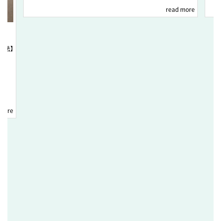
read more
方法】
 more