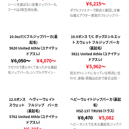
￥6,215～
シーンを選ばない定番ジップパーカ。
フードは2枚生地仕様。
ダブルファスナーで脱衣と着回しを兼
ね備えアウター感覚のフルジップパー
カ
10.0ozT/Cフルジップパーカ(裏
10.0オンス T/C ボックスシルエッ
起毛)
ト スウェット フルジップ パーカ
5620 United Athle（ユナイテッ
（裏起毛）
ドアスレ）
5621 United Athle（ユナイテッ
￥6,050～
￥4,070～
ドアスレ）
￥5,962～
フカフカで柔らかくてあったかな裏起
毛ジップパーカ。シンプルデザインな
短丈がトレンドになっている時流に合
のでどんなコーディネートにも合わせ
わせ、身幅・肩幅は広めで身丈は短め
られます。
という絶妙なボックスシルエットに仕
上げたジップ パーカ。生地は定番の
10.0オンス 裏起毛を採用し、使いやす
さとあたたかさはお墨付き。ファスナ
12.0オンス ヘヴィーウェイト
ヘビーウェイトジップパーカ（裏起
ーは上下から開閉でき、シルエット調
スウェット フルジップ パーカ
毛）
節が可能なYKK社製ダブルスライダ
(裏起毛)
HSZ-137 TRUSS（トラス）
ー。フードひもはセルチップ加工を施す
5762 United Athle（ユナイテッ
￥8,470
￥5,082
など、ディテールにもしっかりこだわり
ドアスレ）
ヘビーオンスで丈夫な裏起毛ジップパ
ました。