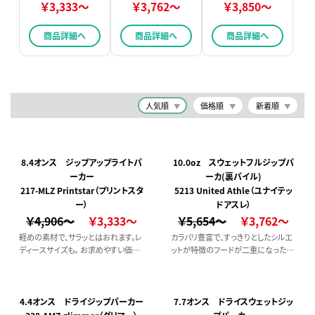
￥3,333～
￥3,762～
￥3,850～
商品詳細へ
商品詳細へ
商品詳細へ
人気順
価格順
新着順
8.4オンス ジップアップライトパ
10.0oz スウェットフルジップパ
ーカー
ーカ(裏パイル)
217-MLZ Printstar（プリントスタ
5213 United Athle（ユナイテッ
ー）
ドアスレ）
￥4,906～
￥3,333～
￥5,654～
￥3,762～
軽めの素材で、サラッとはおれます。レ
カラバリ豊富で、すっきりとしたシルエ
ディースサイズも。 お求めやすい価格
ットが特徴のフードが二重になったジ
のジップパーカー。ビビッドなカラー展
ップパーカです。
開でTシャツ等とのコーディネートに
も。
4.4オンス ドライジップパーカー
7.7オンス ドライスウェットジッ