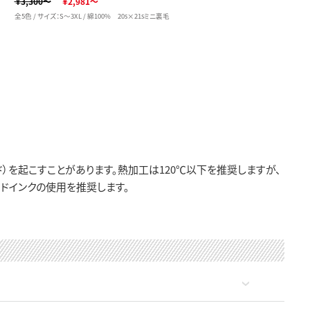
￥3,300～
￥2,981～
全5色 / サイズ：S～3XL / 綿100% 20s×21sミニ裏毛
）を起こすことがあります。熱加工は120℃以下を推奨しますが、
ドインクの使用を推奨します。