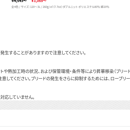
￥4,543～
￥3,069～
全4色 / サイズ：120～3L / 260g/㎡（7.7oz）ダブルニット ポリエステル80％ 綿20％
発生することがありますので注意してください。
トや熱加工時の状況、および保管環境・条件等により昇華移染（ブリード
注意してください。ブリードの発生をさらに抑制するためには、ローブリー
対応していません。