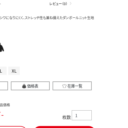
-
レビュー（0）
シワになりにくく、ストレッチ性も兼ね備えたダンボールニット生地
L
XL
価格表
在庫一覧
品価格
-
枚数