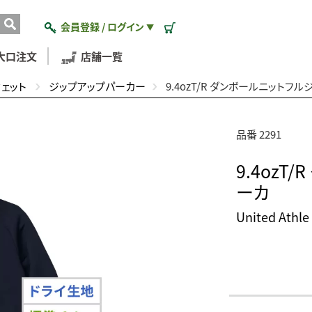
会員登録 / ログイン
▼
大口注文
店舗一覧
ウェット
ジップアップパーカー
9.4ozT/R ダンボールニットフ
品番 2291
9.4oz
ーカ
United At