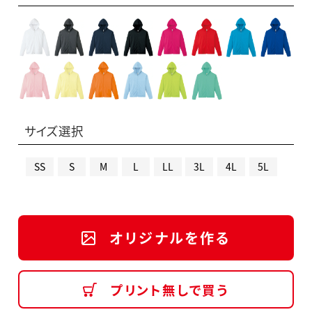
サイズ選択
SS
S
M
L
LL
3L
4L
5L
オリジナルを作る
プリント無しで買う