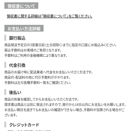
領収書について
領収書に関する詳細は「領収書について」をご覧ください。
お支払い方法詳細
銀行振込
商品発送予定日の3営業日前（土日祝除く）までに指定の口座にお振込みください。
振込手数料はお客様のご負担となります。
手数料はご利用の金融機関により異なります。
代金引換
商品のお届け時に配送業者へ代金をお支払いいただく方法です。
商品代・配送料の他に代引手数料がかかります。
手数料は左の各種手数料一覧をご確認ください。
後払い
商品の到着を確認してからお支払いいただく方法です。
請求書は商品とは別に発送されますので、発行から14日以内にお支払いをお願いします。
お支払い期日を過ぎてもお支払いの確認ができない場合、手数料が加算される場合がご
ざいます。
クレジットカード