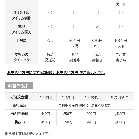
カード
オリジナル
○
○
○
◯
アイテム制作
無地
○
○
✕
○
アイテム購入
上限額
なし
30万円
30万円
100万円
未満
以下
以下
支払いの
商品
商品
商品
ご注文
タイミング
発送前
到着時
到着後
完了時
お支払い方法に関する詳細は「お支払い方法」をご覧ください。
各種手数料
ご注文金額
～1万円
～3万円
～10万円
10万円以上
銀行振込
ご利用の金融機関により異なります
代引手数料
440円
550円
990円
1,430円
後払い
440円
550円
990円
1,430円
※各種手数料は税込表示です。