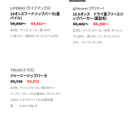
LIFEMAX（ライフマックス）
glimmer（グリマー）
10オンスフードジップパーカ(裏
10.0オンス ドライ裏フリースジ
パイル)
ップパーカー（裏起毛）
￥6,050～
￥4,433～
￥6,402～
￥4,290～
全8色 / サイズ：S～3L / 綿 100%
全5色 / サイズ：SS～5L / 本体：ポリエス
※[杢グレー]綿90％ ポリエステル10％
テル85％ 綿15％ リブ：ポリエステル
97％ ポリウレタン3％
TRUSS（トラス）
ジャージージップパーカ
￥5,720
￥3,971
全4色 / サイズ：XS～XL / 綿100%※
※ヘザーグレーのみ綿80%、ポリエステ
ル20% ※オフホワイトのみ綿糸縫
製 6.2oz 210g/㎡