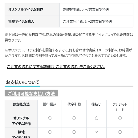
オリジナルアイテム制作
制作開始後、5～7営業日で発送
無地アイテム購入
ご注文完了後、1～2営業日で発送
※上記は一般的な日数です。商品の種類・数量、また加工するデザインによって必要日数は
異なります。
※オリジナルアイテム制作を開始するまでに、打ち合わせや完成イメージ制作のお時間が
かかります。お時間に余裕を持ってお早めにご相談いただくことをおすすめいたします。
ご注文の流れに関する詳細は「ご注文の流れ」をご覧ください。
お支払いについて
ご利用可能な支払い方法
お支払方法
銀行振込
代金引換
後払い
クレジット
カード
オリジナル
○
○
○
◯
アイテム制作
無地
○
○
✕
○
アイテム購入