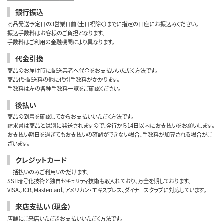
銀行振込
商品発送予定日の3営業日前（土日祝除く）までに指定の口座にお振込みください。
振込手数料はお客様のご負担となります。
手数料はご利用の金融機関により異なります。
代金引換
商品のお届け時に配送業者へ代金をお支払いいただく方法です。
商品代・配送料の他に代引手数料がかかります。
手数料は左の各種手数料一覧をご確認ください。
後払い
商品の到着を確認してからお支払いいただく方法です。
請求書は商品とは別に発送されますので、発行から14日以内にお支払いをお願いします。
お支払い期日を過ぎてもお支払いの確認ができない場合、手数料が加算される場合がご
ざいます。
クレジットカード
一括払いのみご利用いただけます。
SSL暗号化技術と独自セキュリティ技術も取入れており、万全を期しております。
VISA、JCB、Mastercard、アメリカン・エキスプレス、ダイナースクラブに対応しています。
来店支払い（現金）
店舗にご来店いただきお支払いいただく方法です。