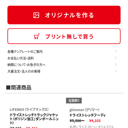
オリジナルを作る
プリント無しで買う
各種テンプレートのご案内
お支払い方法・送料
納期について・お急ぎの方へ
大量注文・法人のお客様
■関連商品
在庫限り
LIFEMAX（ライフマックス）
glimmer（グリマー）
ドライストレッチトラックジャケッ
ドライストレッチフーディ
ト（ポリジン加工/ダンボールニッ
￥5,500～
￥4,103
ト）
全3色 / サイズ：SS～L / ポリエステル