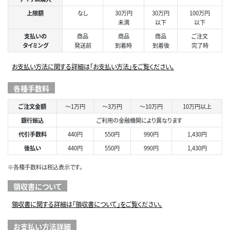
上限額
なし
30万円
30万円
100万円
未満
以下
以下
支払いの
商品
商品
商品
ご注文
タイミング
発送前
到着時
到着後
完了時
お支払い方法に関する詳細は「お支払い方法」をご覧ください。
各種手数料
ご注文金額
～1万円
～3万円
～10万円
10万円以上
銀行振込
ご利用の金融機関により異なります
代引手数料
440円
550円
990円
1,430円
後払い
440円
550円
990円
1,430円
※各種手数料は税込表示です。
領収書について
領収書に関する詳細は「領収書について」をご覧ください。
お支払い方法詳細