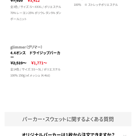
￥7,920
￥5,412
100％ ※ ストレッチポリエステル
全3色 / サイズ：S～XXXL / ポリエステル
70% レーヨン25% ポリウレタン5% ダン
ボールニット
glimmer（グリマー）
4.4オンス ドライジップパーカ
ー
￥2,519～
￥1,771～
全14色 / サイズ：SS～5L / ポリエステル
100％ 150g/㎡ メッシュ（4.4oz)
パーカー・スウェットに関するよくある質問
オリジナルパーカーは1枚から注文できますか？