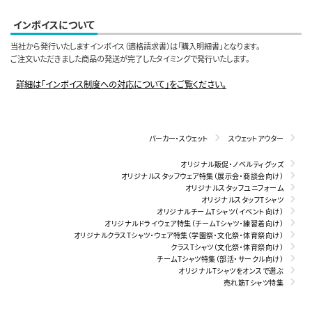
インボイスについて
当社から発行いたしますインボイス（適格請求書）は「購入明細書」となります。
ご注文いただきました商品の発送が完了したタイミングで発行いたします。
詳細は「インボイス制度への対応について」をご覧ください。
パーカー・スウェット
スウェットアウター
オリジナル販促・ノベルティグッズ
オリジナルスタッフウェア特集（展示会・商談会向け）
オリジナルスタッフユニフォーム
オリジナルスタッフTシャツ
オリジナルチームTシャツ（イベント向け）
オリジナルドライウェア特集（チームTシャツ・練習着向け）
オリジナルクラスTシャツ・ウェア特集（学園祭・文化祭・体育祭向け）
クラスTシャツ（文化祭・体育祭向け）
チームTシャツ特集（部活・サークル向け）
オリジナルTシャツをオンスで選ぶ
売れ筋Tシャツ特集