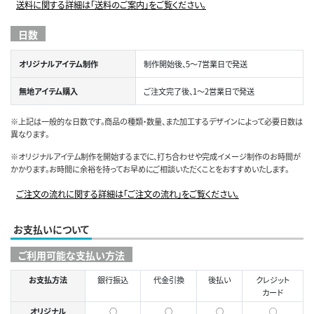
送料に関する詳細は「送料のご案内」をご覧ください。
日数
オリジナルアイテム制作
制作開始後、5～7営業日で発送
無地アイテム購入
ご注文完了後、1～2営業日で発送
※上記は一般的な日数です。商品の種類・数量、また加工するデザインによって必要日数は
異なります。
※オリジナルアイテム制作を開始するまでに、打ち合わせや完成イメージ制作のお時間が
かかります。お時間に余裕を持ってお早めにご相談いただくことをおすすめいたします。
ご注文の流れに関する詳細は「ご注文の流れ」をご覧ください。
お支払いについて
ご利用可能な支払い方法
お支払方法
銀行振込
代金引換
後払い
クレジット
カード
オリジナル
○
○
○
◯