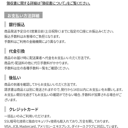
領収書に関する詳細は「領収書について」をご覧ください。
お支払い方法詳細
銀行振込
商品発送予定日の3営業日前（土日祝除く）までに指定の口座にお振込みください。
振込手数料はお客様のご負担となります。
手数料はご利用の金融機関により異なります。
代金引換
商品のお届け時に配送業者へ代金をお支払いいただく方法です。
商品代・配送料の他に代引手数料がかかります。
手数料は左の各種手数料一覧をご確認ください。
後払い
商品の到着を確認してからお支払いいただく方法です。
請求書は商品とは別に発送されますので、発行から14日以内にお支払いをお願いします。
お支払い期日を過ぎてもお支払いの確認ができない場合、手数料が加算される場合がご
ざいます。
クレジットカード
一括払いのみご利用いただけます。
SSL暗号化技術と独自セキュリティ技術も取入れており、万全を期しております。
VISA、JCB、Mastercard、アメリカン・エキスプレス、ダイナースクラブに対応しています。