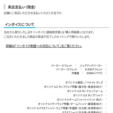
来店支払い（現金）
店舗にご来店いただきお支払いいただく方法です。
インボイスについて
当社から発行いたしますインボイス（適格請求書）は「購入明細書」となります。
ご注文いただきました商品の発送が完了したタイミングで発行いたします。
詳細は「インボイス制度への対応について」をご覧ください。
パーカー・スウェット
ジップアップパーカー
パーカー・スウェット
大きめスウェット
作業着
SOWA（ソウワ）
オリジナル販促・ノベルティグッズ
オリジナルスタッフウェア特集（展示会・商談会向け）
オリジナルスタッフユニフォーム
オリジナルスタッフTシャツ
オリジナルチームTシャツ（イベント向け）
オリジナルドライウェア特集（チームTシャツ・練習着向け）
オリジナルクラスTシャツ・ウェア特集（学園祭・文化祭・体育祭向け）
クラスTシャツ（文化祭・体育祭向け）