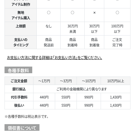
アイテム制作
無地
○
○
✕
○
アイテム購入
上限額
なし
30万円
30万円
100万円
未満
以下
以下
支払いの
商品
商品
商品
ご注文
タイミング
発送前
到着時
到着後
完了時
お支払い方法に関する詳細は「お支払い方法」をご覧ください。
各種手数料
ご注文金額
～1万円
～3万円
～10万円
10万円以上
銀行振込
ご利用の金融機関により異なります
代引手数料
440円
550円
990円
1,430円
後払い
440円
550円
990円
1,430円
※各種手数料は税込表示です。
領収書について