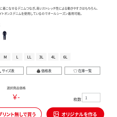
に着こなせるデニムつなぎ。高いストレッチ性による動きやすさはもちろん、
のライトオンスデニムを使用しているのでオールシーズン着用可能。
択
M
L
LL
3L
4L
6L
サイズ表
価格表
在庫一覧
選択商品価格
￥-
枚数
プリント無しで買う
オリジナルを作る