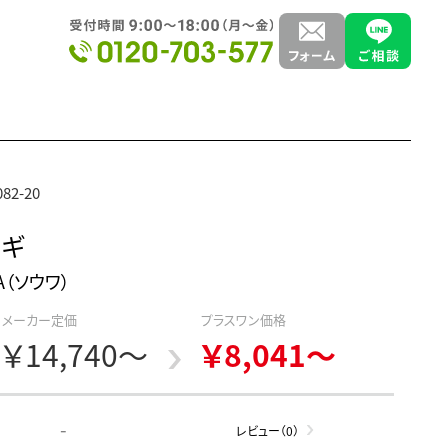
82-20
ナギ
A（ソウワ）
メーカー定価
プラスワン価格
￥14,740～
￥8,041～
-
レビュー（0）