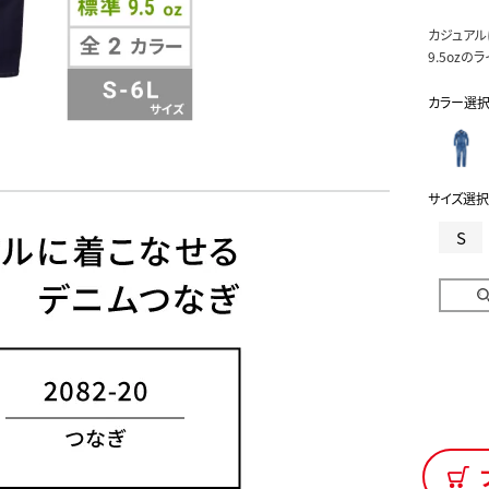
カジュアル
9.5oz
カラー選
サイズ選択
S