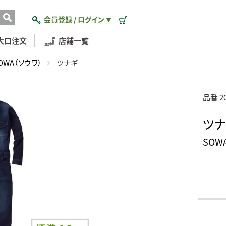
会員登録 / ログイン
▼
大口注文
店舗一覧
OWA（ソウワ）
ツナギ
品番 20
ツ
SOW