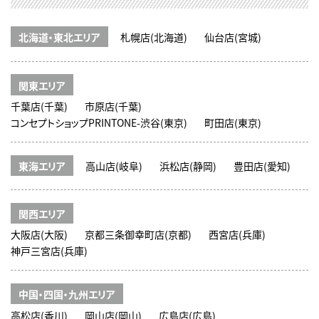
北海道・東北エリア
札幌店(北海道)
仙台店(宮城)
関東エリア
千葉店(千葉)
市原店(千葉)
コンセプトショップPRINTONE-渋谷(東京)
町田店(東京)
東海エリア
高山店(岐阜)
浜松店(静岡)
豊田店(愛知)
関西エリア
大阪店(大阪)
京都三条御幸町店(京都)
西宮店(兵庫)
神戸三宮店(兵庫)
中国・四国・九州エリア
高松店(香川)
岡山店(岡山)
広島店(広島)