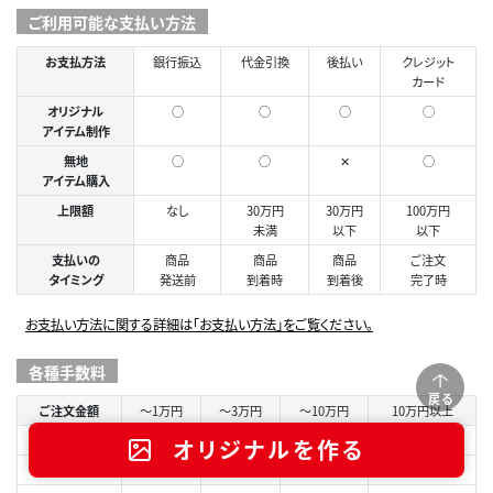
ご利用可能な支払い方法
お支払方法
銀行振込
代金引換
後払い
クレジット
カード
オリジナル
○
○
○
◯
アイテム制作
無地
○
○
✕
○
アイテム購入
上限額
なし
30万円
30万円
100万円
未満
以下
以下
支払いの
商品
商品
商品
ご注文
タイミング
発送前
到着時
到着後
完了時
お支払い方法に関する詳細は「お支払い方法」をご覧ください。
各種手数料
戻る
ご注文金額
～1万円
～3万円
～10万円
10万円以上
銀行振込
ご利用の金融機関により異なります
オリジナルを作る
代引手数料
440円
550円
990円
1,430円