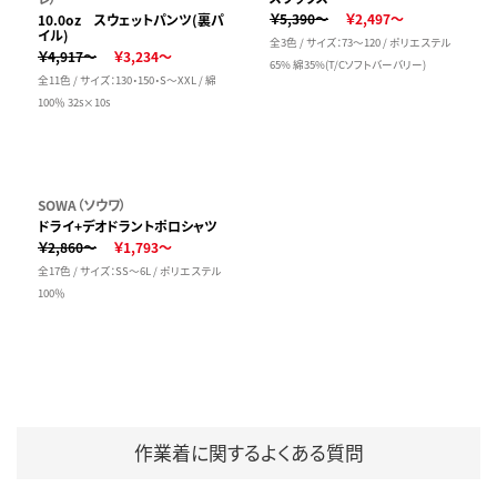
￥5,390～
￥2,497～
10.0oz スウェットパンツ(裏パ
イル)
全3色 / サイズ：73～120 / ポリエステル
￥4,917～
￥3,234～
65% 綿35%(T/Cソフトバーバリー)
全11色 / サイズ：130・150・S～XXL / 綿
100％ 32s×10s
SOWA（ソウワ）
ドライ+デオドラントポロシャツ
￥2,860～
￥1,793～
全17色 / サイズ：SS～6L / ポリエステル
100％
作業着に関するよくある質問