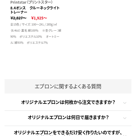
Printstar（プリントスター）
8.4オンス クルーネックライト
トレーナー
￥2,827～
￥1,925～
全15色 / サイズ：100～2XL / 285g/㎡
（8.4oz） 裏毛 綿100％ ※杢グレー：綿
90％ ポリエステル10％ オートミー
ル：綿93％ ポリエステル7％
エプロンに関するよくある質問
オリジナルエプロンは何枚から注文できますか？
オリジナルエプロンは何日で届きますか？
オリジナルエプロンをできるだけ安く作りたいのですが、