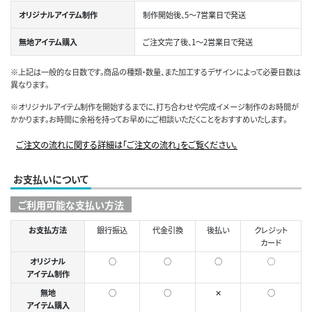
オリジナルアイテム制作
制作開始後、5～7営業日で発送
無地アイテム購入
ご注文完了後、1～2営業日で発送
※上記は一般的な日数です。商品の種類・数量、また加工するデザインによって必要日数は
異なります。
※オリジナルアイテム制作を開始するまでに、打ち合わせや完成イメージ制作のお時間が
かかります。お時間に余裕を持ってお早めにご相談いただくことをおすすめいたします。
ご注文の流れに関する詳細は「ご注文の流れ」をご覧ください。
お支払いについて
ご利用可能な支払い方法
お支払方法
銀行振込
代金引換
後払い
クレジット
カード
オリジナル
○
○
○
◯
アイテム制作
無地
○
○
✕
○
アイテム購入