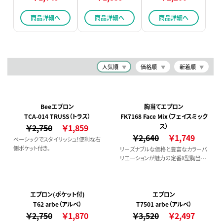
商品詳細へ
商品詳細へ
商品詳細へ
人気順
価格順
新着順
Beeエプロン
胸当てエプロン
TCA-014 TRUSS（トラス）
FK7168 Face Mix（フェイスミック
￥2,750
￥1,859
ス）
￥2,640
￥1,749
ベーシックでスタイリッシュ！便利な右
側ポケット付き。
リーズナブルな価格と豊富なカラーバ
リエーションが魅力の定番X型胸当て
エプロン
エプロン(ポケット付)
エプロン
T62 arbe（アルベ）
T7501 arbe（アルベ）
￥2,750
￥1,870
￥3,520
￥2,497