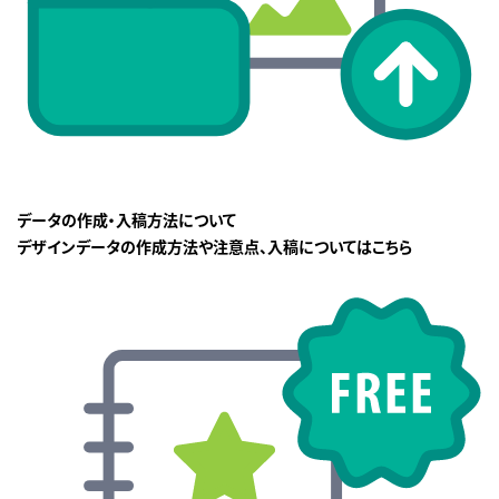
データの作成・入稿方法について
デザインデータの作成方法や注意点、入稿についてはこちら