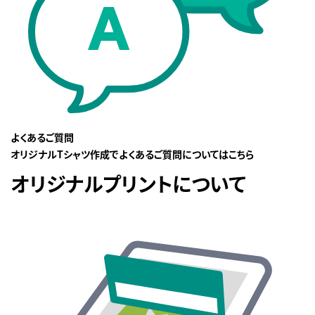
よくあるご質問
オリジナルTシャツ作成でよくあるご質問についてはこちら
オリジナルプリントについて