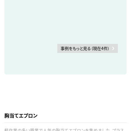
事例をもっと見る（現在4件）
胸当てエプロン
軽作業の多い職業で人気の胸当てエプロンを集めました。プラス