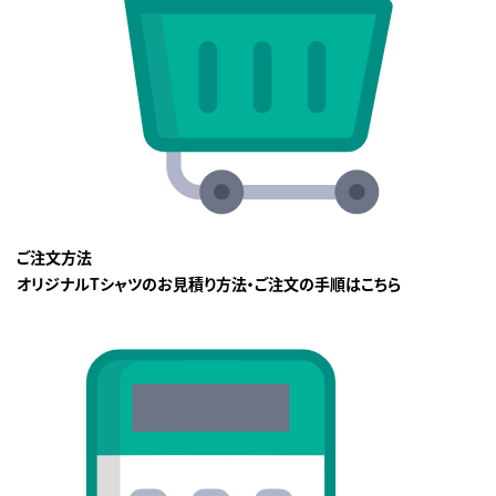
ご注文方法
オリジナルTシャツのお見積り方法・ご注文の手順はこちら