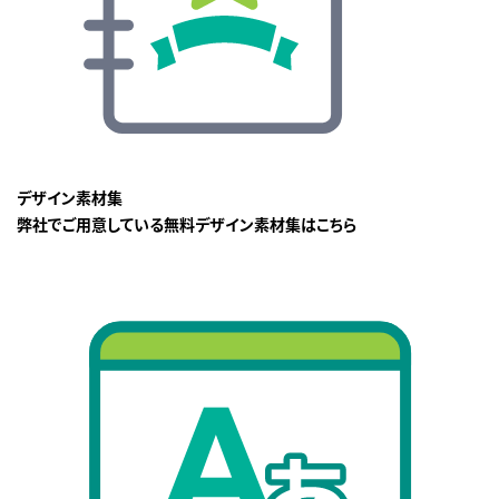
デザイン素材集
弊社でご用意している無料デザイン素材集はこちら