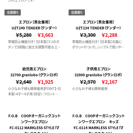
力のエプロンです。
在庫限り
在庫限り
エプロン［男女兼用］
エプロン［男女兼用］
UZT249 TENDER（テンダー）
UZT234 TENDER（テンダー）
￥5,280
￥3,663
￥3,300
￥2,288
帯電防止機能付き！［日本製］3つのボ
帯電防止機能付き！［日本製］右脇に
タンで3段階に総丈を調整可能なエプ
ポケットのついた、シンプルで使いやす
ロンです。4コマポケットで前後左右に
い男女兼用エプロンです。
整理して収納できます。
幼児用エプロン
子供用エプロン
32700 granlobo（グランロボ）
32900 granlobo（グランロボ）
￥2,640
￥1,925
￥2,970
￥2,167
小さなお子様も簡単着用【POINT】・日
小さなお子様も簡単着用
本製・4才～6才用（目安）・フロントポ
ケット付
F.O.B COOPオーガニックコット
F.O.B COOPオーガニックコット
ンワークエプロン
ンワークエプロン キッズ
FC-0112 MARKLESS STYLE（マ
FC-0114 MARKLESS STYLE（マ