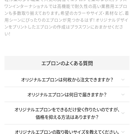
ワンインターナショナルでは高機能で耐久性の高い業務用エプロ
ンも多数取り揃えております。希望のカラーやサイズ・素材など、着
用シーンにぴったりのエプロンが見つかるはず！オリジナルデザイ
ンをプリントしたエプロンの作成はプラスワンにおまかせくださ
い！
エプロンのよくある質問
オリジナルエプロンは何枚から注文できますか？
オリジナルエプロンは何日で届きますか？
オリジナルエプロンをできるだけ安く作りたいのですが、
価格を抑える方法はありますか？
オリジナルエプロンの取り扱いサイズを教えてください。