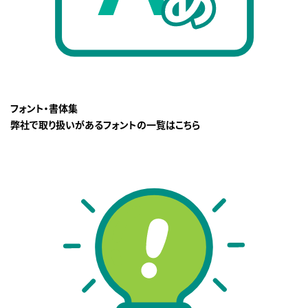
フォント・書体集
弊社で取り扱いがあるフォントの一覧はこちら