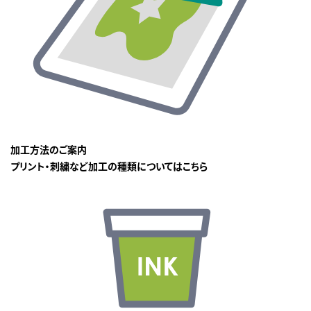
加工方法のご案内
プリント・刺繍など加工の種類についてはこちら