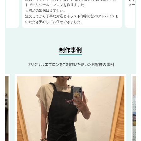
トでオリジナルエプロンを作りました。
メール
大満足の出来ばえでした。
注文してから丁寧な対応とイラスト印刷方法のアドバイスも
いただき安心してお任せできました。
制作事例
オリジナルエプロンをご制作いただいたお客様の事例