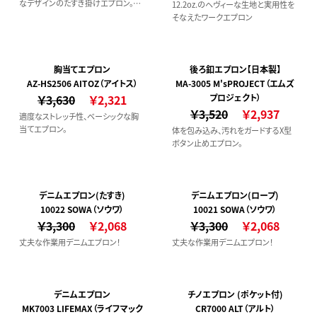
なデザインのたすき掛けエプロン。ユ
12.2oz.のヘヴィーな生地と実用性を
ニセックスに使えるサイズ感で幅広い
そなえたワークエプロン
用途でお使いいただけます。
胸当てエプロン
後ろ釦エプロン【日本製】
AZ-HS2506 AITOZ（アイトス）
MA-3005 M'sPROJECT（エムズ
￥3,630
￥2,321
プロジェクト）
￥3,520
￥2,937
適度なストレッチ性、ベーシックな胸
当てエプロン。
体を包み込み、汚れをガードするX型
ボタン止めエプロン。
デニムエプロン(たすき)
デニムエプロン(ロープ)
10022 SOWA（ソウワ）
10021 SOWA（ソウワ）
￥3,300
￥2,068
￥3,300
￥2,068
丈夫な作業用デニムエプロン！
丈夫な作業用デニムエプロン！
デニムエプロン
チノエプロン (ポケット付)
MK7003 LIFEMAX（ライフマック
CR7000 ALT（アルト）