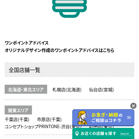
ワンポイントアドバイス
オリジナルデザイン作成のワンポイントアドバイスはこちら
全国店舗一覧
北海道・東北エリア
札幌店(北海道)
仙台店(宮城)
関東エリア
千葉店(千葉)
市原店(千葉)
コンセプトショップPRINTONE-渋谷(東京)
町田店(東京)