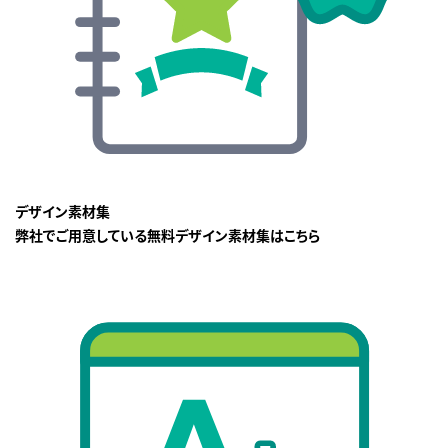
デザイン素材集
弊社でご用意している無料デザイン素材集はこちら