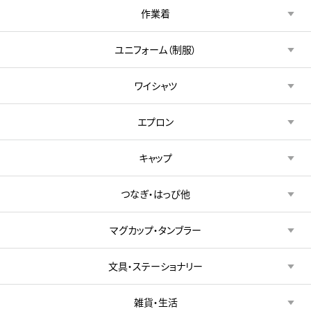
作業着
ユニフォーム（制服）
ワイシャツ
エプロン
キャップ
つなぎ・はっぴ他
マグカップ・タンブラー
文具・ステーショナリー
雑貨・生活