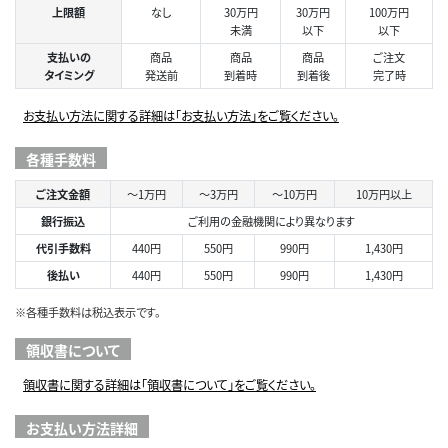
上限額
なし
30万円
30万円
100万円
未満
以下
以下
支払いの
商品
商品
商品
ご注文
タイミング
発送前
到着時
到着後
完了時
お支払い方法に関する詳細は「お支払い方法」をご覧ください。
各種手数料
ご注文金額
～1万円
～3万円
～10万円
10万円以上
銀行振込
ご利用の金融機関により異なります
代引手数料
440円
550円
990円
1,430円
後払い
440円
550円
990円
1,430円
※各種手数料は税込表示です。
領収書について
領収書に関する詳細は「領収書について」をご覧ください。
お支払い方法詳細