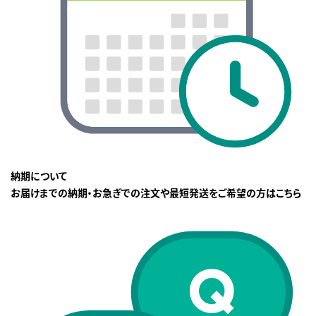
納期について
お届けまでの納期・お急ぎでの注文や最短発送をご希望の方はこちら