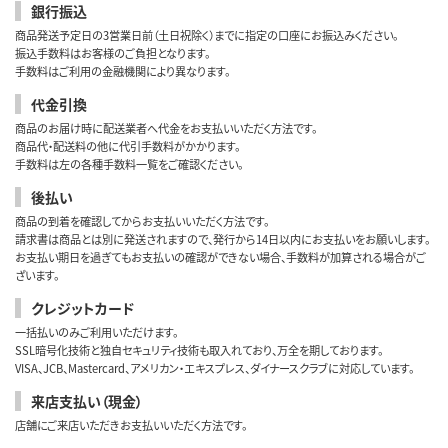
銀行振込
商品発送予定日の3営業日前（土日祝除く）までに指定の口座にお振込みください。
振込手数料はお客様のご負担となります。
手数料はご利用の金融機関により異なります。
代金引換
商品のお届け時に配送業者へ代金をお支払いいただく方法です。
商品代・配送料の他に代引手数料がかかります。
手数料は左の各種手数料一覧をご確認ください。
後払い
商品の到着を確認してからお支払いいただく方法です。
請求書は商品とは別に発送されますので、発行から14日以内にお支払いをお願いします。
お支払い期日を過ぎてもお支払いの確認ができない場合、手数料が加算される場合がご
ざいます。
クレジットカード
一括払いのみご利用いただけます。
SSL暗号化技術と独自セキュリティ技術も取入れており、万全を期しております。
VISA、JCB、Mastercard、アメリカン・エキスプレス、ダイナースクラブに対応しています。
来店支払い（現金）
店舗にご来店いただきお支払いいただく方法です。