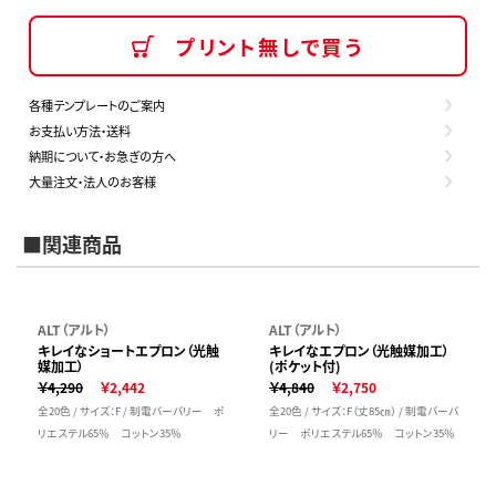
プリント無しで買う
各種テンプレートのご案内
お支払い方法・送料
納期について・お急ぎの方へ
大量注文・法人のお客様
■関連商品
ALT（アルト）
ALT（アルト）
キレイなショートエプロン（光触
キレイなエプロン（光触媒加工）
媒加工）
(ポケット付)
￥4,290
￥2,442
￥4,840
￥2,750
全20色 / サイズ：F / 制電バーバリー ポ
全20色 / サイズ：F（丈85㎝） / 制電バーバ
リエステル65％ コットン35％
リー ポリエステル65％ コットン35％