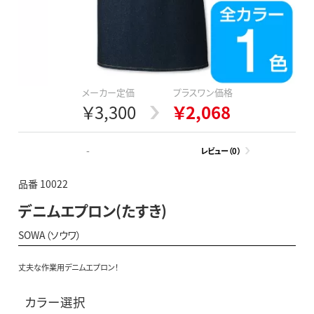
メーカー定価
プラスワン価格
￥3,300
￥2,068
-
レビュー（0）
品番 10022
デニムエプロン(たすき)
SOWA（ソウワ）
丈夫な作業用デニムエプロン！
カラー選択