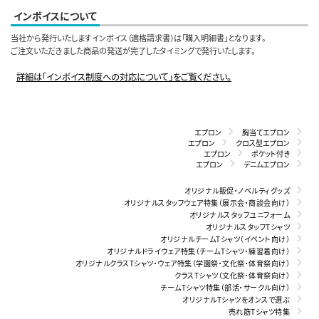
インボイスについて
当社から発行いたしますインボイス（適格請求書）は「購入明細書」となります。
ご注文いただきました商品の発送が完了したタイミングで発行いたします。
詳細は「インボイス制度への対応について」をご覧ください。
エプロン
胸当てエプロン
エプロン
クロス型エプロン
エプロン
ポケット付き
エプロン
デニムエプロン
オリジナル販促・ノベルティグッズ
オリジナルスタッフウェア特集（展示会・商談会向け）
オリジナルスタッフユニフォーム
オリジナルスタッフTシャツ
オリジナルチームTシャツ（イベント向け）
オリジナルドライウェア特集（チームTシャツ・練習着向け）
オリジナルクラスTシャツ・ウェア特集（学園祭・文化祭・体育祭向け）
クラスTシャツ（文化祭・体育祭向け）
チームTシャツ特集（部活・サークル向け）
オリジナルTシャツをオンスで選ぶ
売れ筋Tシャツ特集