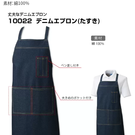
素材：綿100%