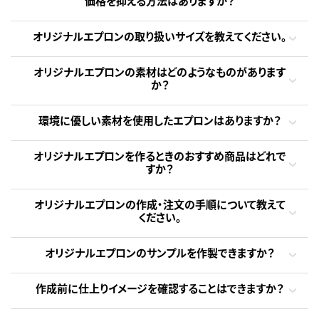
価格を抑える方法はありますか？
オリジナルエプロンの取り扱いサイズを教えてください。
オリジナルエプロンの素材はどのようなものがあります
か？
環境に優しい素材を使用したエプロンはありますか？
オリジナルエプロンを作るときのおすすめ商品はどれで
すか？
オリジナルエプロンの作成・注文の手順について教えて
ください。
オリジナルエプロンのサンプルを作製できますか？
作成前に仕上りイメージを確認することはできますか？