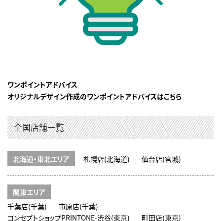
ワンポイントアドバイス
オリジナルデザイン作成のワンポイントアドバイスはこちら
全国店舗一覧
北海道・東北エリア
札幌店(北海道)
仙台店(宮城)
関東エリア
千葉店(千葉)
市原店(千葉)
コンセプトショップPRINTONE-渋谷(東京)
町田店(東京)