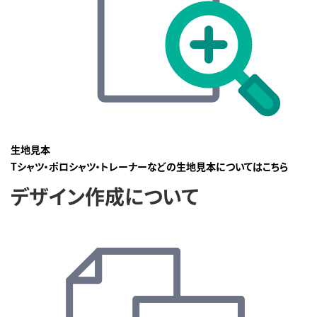
生地見本
Tシャツ・ポロシャツ・トレーナーなどの生地見本についてはこちら
デザイン作成について