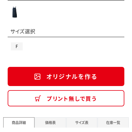
サイズ選択
F
オリジナルを作る
プリント無しで買う
商品詳細
価格表
サイズ表
在庫一覧