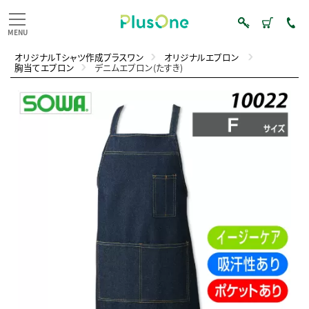
オリジナルTシャツ作成プラスワン
オリジナルエプロン
胸当てエプロン
デニムエプロン(たすき)