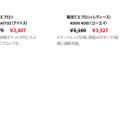
エプロン
胸当てエプロン(レディース)
7 AITOZ（アイトス）
KI950 KOEI（コーエイ）
70
￥2,607
￥6,160
￥3,927
収納ポケットが付いたス
スマートヒップ仕様。肩紐はボタンで3段
エプロンです。
階に調節可能。