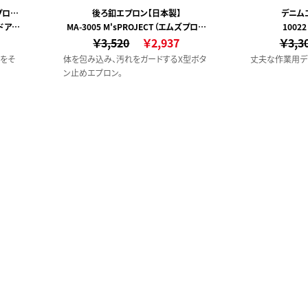
プロン
後ろ釦エプロン【日本製】
デニム
ッドアス
MA-3005 M'sPROJECT（エムズプロジ
1002
￥3,520
ェクト）
￥2,937
￥3,3
性をそ
体を包み込み、汚れをガードするX型ボタ
丈夫な作業用デ
ン止めエプロン。