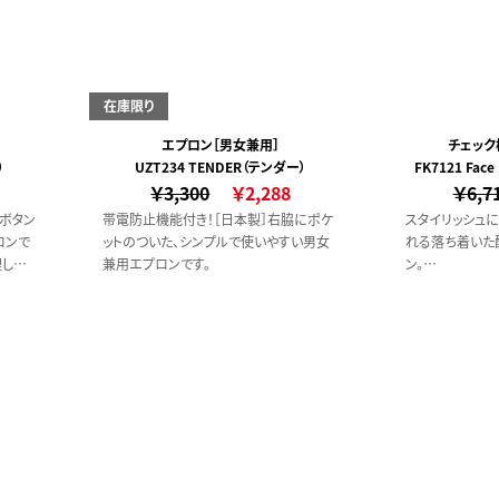
在庫限り
エプロン［男女兼用］
チェック
）
UZT234 TENDER（テンダー）
FK7121 Fa
￥3,300
￥2,288
￥6,7
のボタン
帯電防止機能付き！［日本製］右脇にポケ
スタイリッシュ
ロンで
ットのついた、シンプルで使いやすい男女
れる落ち着いた
理して
兼用エプロンです。
ン。
腰紐をキュッと
され、すっきりと
出します。
両サイドには実
を備えており、
っかりサポート。
男女兼用のフリ
ェや飲食店など
ておすすめです。