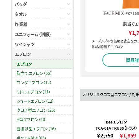
バッグ
タオル
作業着
胸当てエ
￥1,
ユニフォーム（制服）
リーズナブルな価格と豊富なカ
ワイシャツ
番X型胸当てエプロン
エプロン
商品詳
エプロン
胸当てエプロン（55）
ロングエプロン（12）
ミドルエプロン（11）
オリジナルクロス型エプロン / 対
ショートエプロン（12）
クロス型エプロン（26）
H型エプロン（10）
Beeエプロン
TCA-014 TRUSS（トラス）
首掛け型エプロン（16）
￥2,750
￥1,859
ポケット付き（83）