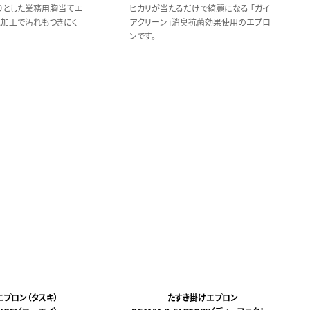
りとした業務用胸当てエ
ヒカリが当たるだけで綺麗になる 「ガイ
水加工で汚れもつきにく
アクリーン」消臭抗菌効果使用のエプロ
ンです。
エプロン（タスキ）
たすき掛けエプロン