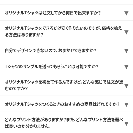
オリジナルTシャツは注文してから何日で出来ますか？
オリジナルTシャツをできるだけ安く作りたいのですが、価格を抑え
る方法はありますか？
自分でデザインできないので、おまかせできますか？
Tシャツのサンプルを送ってもらうことは可能ですか？
オリジナルTシャツを初めて作るんですけど、どんな感じで注文が進
むのですか？
オリジナルTシャツをつくるときのおすすめの商品はどれですか？
どんなプリント方法がありますか？また、どんなプリント方法を選べ
ば良いのか分かりません。