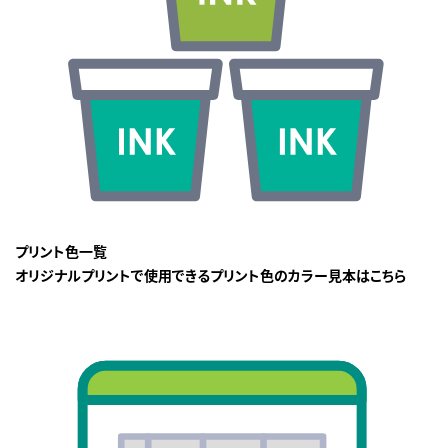
プリント色一覧
オリジナルプリントで使用できるプリント色のカラー見本はこちら