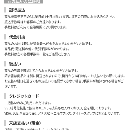
お支払い方法詳細
銀行振込
商品発送予定日の3営業日前（土日祝除く）までに指定の口座にお振込みください。
振込手数料はお客様のご負担となります。
手数料はご利用の金融機関により異なります。
代金引換
商品のお届け時に配送業者へ代金をお支払いいただく方法です。
商品代・配送料の他に代引手数料がかかります。
手数料は左の各種手数料一覧をご確認ください。
後払い
商品の到着を確認してからお支払いいただく方法です。
請求書は商品とは別に発送されますので、発行から14日以内にお支払いをお願いします。
お支払い期日を過ぎてもお支払いの確認ができない場合、手数料が加算される場合がご
ざいます。
クレジットカード
一括払いのみご利用いただけます。
SSL暗号化技術と独自セキュリティ技術も取入れており、万全を期しております。
VISA、JCB、Mastercard、アメリカン・エキスプレス、ダイナースクラブに対応しています。
来店支払い（現金）
店舗にご来店いただきお支払いいただく方法です。