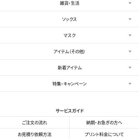
雑貨・生活
ソックス
マスク
アイテム（その他）
新着アイテム
特集・キャンペーン
サービスガイド
ご注文の流れ
納期・お急ぎの方へ
お見積り依頼方法
プリント料金について