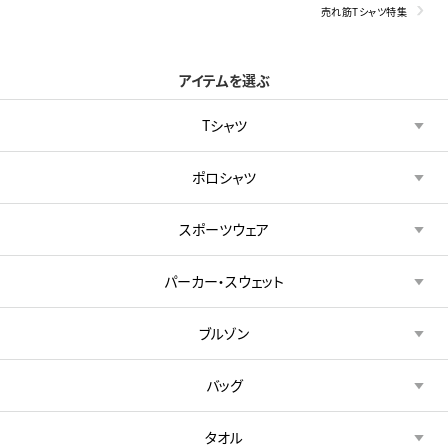
売れ筋Tシャツ特集
アイテムを選ぶ
Tシャツ
ポロシャツ
スポーツウェア
パーカー・スウェット
ブルゾン
バッグ
タオル