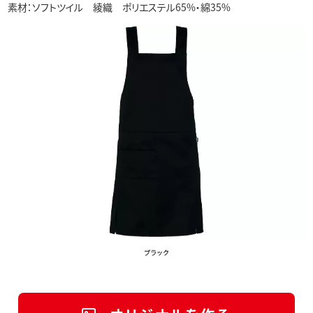
素材：ソフトツイル 綾織 ポリエステル65%・綿35%