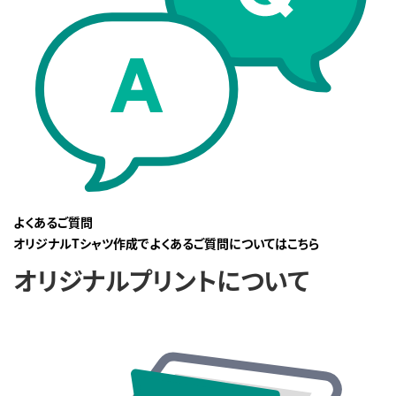
よくあるご質問
オリジナルTシャツ作成でよくあるご質問についてはこちら
オリジナルプリントについて