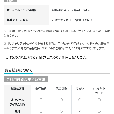
オリジナルアイテム制作
制作開始後、5～7営業日で発送
無地アイテム購入
ご注文完了後、1～2営業日で発送
※上記は一般的な日数です。商品の種類・数量、また加工するデザインによって必要日数は
異なります。
※オリジナルアイテム制作を開始するまでに、打ち合わせや完成イメージ制作のお時間が
かかります。お時間に余裕を持ってお早めにご相談いただくことをおすすめいたします。
ご注文の流れに関する詳細は「ご注文の流れ」をご覧ください。
お支払いについて
ご利用可能な支払い方法
お支払方法
銀行振込
代金引換
後払い
クレジット
カード
オリジナル
○
○
○
◯
アイテム制作
無地
○
○
✕
○