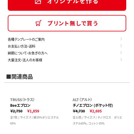
オリジナルを作る
プリント無しで買う
各種テンプレートのご案内
お支払い方法・送料
納期について・お急ぎの方へ
大量注文・法人のお客様
■関連商品
TRUSS（トラス）
ALT（アルト）
Beeエプロン
チノエプロン (ポケット付)
￥2,750
￥1,859
￥4,730
￥2,695
全7色 / サイズ：F / 綿35%ポリエステル
全11色 / サイズ：F / チノクロス ポリエ
65%
ステル65％、コットン35％