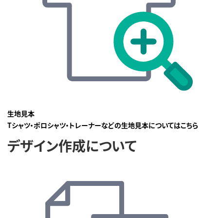
生地見本
Tシャツ・ポロシャツ・トレーナーなどの生地見本についてはこちら
デザイン作成について