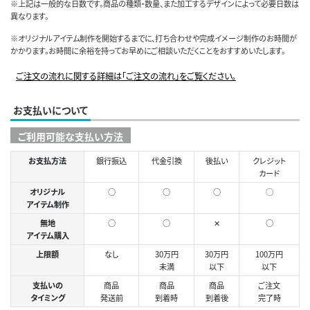
※上記は一般的な日数です。商品の種類・数量、また加工するデザインによって必要日数は
異なります。
※オリジナルアイテム制作を開始するまでに、打ち合わせや完成イメージ制作のお時間が
かかります。お時間に余裕を持ってお早めにご相談いただくことをおすすめいたします。
ご注文の流れに関する詳細は「ご注文の流れ」をご覧ください。
お支払いについて
ご利用可能な支払い方法
お支払方法
銀行振込
代金引換
後払い
クレジット
カード
オリジナル
○
○
○
◯
アイテム制作
無地
○
○
✕
○
アイテム購入
上限額
なし
30万円
30万円
100万円
未満
以下
以下
支払いの
商品
商品
商品
ご注文
タイミング
発送前
到着時
到着後
完了時