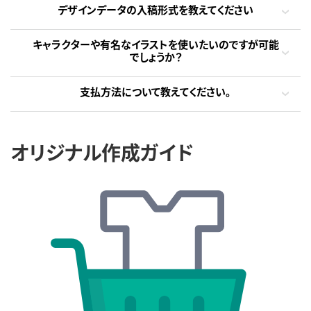
デザインデータの入稿形式を教えてください
キャラクターや有名なイラストを使いたいのですが可能
でしょうか？
支払方法について教えてください。
オリジナル作成ガイド