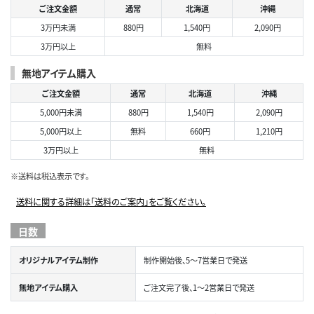
ご注文金額
通常
北海道
沖縄
3万円未満
880円
1,540円
2,090円
3万円以上
無料
無地アイテム購入
ご注文金額
通常
北海道
沖縄
5,000円未満
880円
1,540円
2,090円
5,000円以上
無料
660円
1,210円
3万円以上
無料
※送料は税込表示です。
送料に関する詳細は「送料のご案内」をご覧ください。
日数
オリジナルアイテム制作
制作開始後、5～7営業日で発送
無地アイテム購入
ご注文完了後、1～2営業日で発送