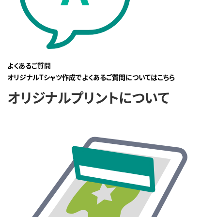
よくあるご質問
オリジナルTシャツ作成でよくあるご質問についてはこちら
オリジナルプリントについて