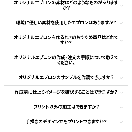
オリジナルエプロンの素材はどのようなものがあります
か？
環境に優しい素材を使用したエプロンはありますか？
オリジナルエプロンを作るときのおすすめ商品はどれで
すか？
オリジナルエプロンの作成・注文の手順について教えて
ください。
オリジナルエプロンのサンプルを作製できますか？
作成前に仕上りイメージを確認することはできますか？
プリント以外の加工はできますか？
手描きのデザインでもプリントできますか？