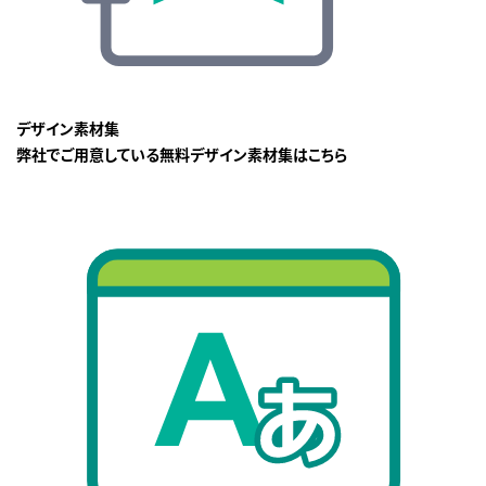
デザイン素材集
弊社でご用意している無料デザイン素材集はこちら