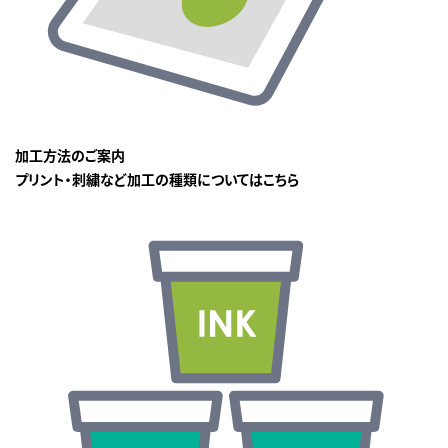
加工方法のご案内
プリント・刺繍など加工の種類についてはこちら