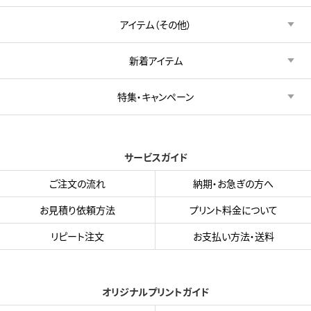
アイテム（その他）
新着アイテム
特集・キャンペーン
サービスガイド
ご注文の流れ
納期・お急ぎの方へ
お見積り依頼方法
プリント料金について
リピート注文
お支払い方法・送料
オリジナルプリントガイド