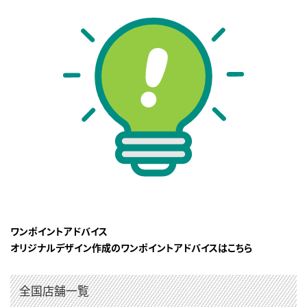
ワンポイントアドバイス
オリジナルデザイン作成のワンポイントアドバイスはこちら
全国店舗一覧