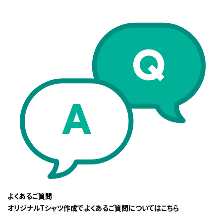
よくあるご質問
オリジナルTシャツ作成でよくあるご質問についてはこちら