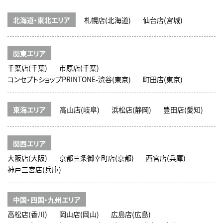
北海道・東北エリア
札幌店(北海道)
仙台店(宮城)
関東エリア
千葉店(千葉)
市原店(千葉)
コンセプトショップPRINTONE-渋谷(東京)
町田店(東京)
東海エリア
高山店(岐阜)
浜松店(静岡)
豊田店(愛知)
関西エリア
大阪店(大阪)
京都三条御幸町店(京都)
西宮店(兵庫)
神戸三宮店(兵庫)
中国・四国・九州エリア
高松店(香川)
岡山店(岡山)
広島店(広島)