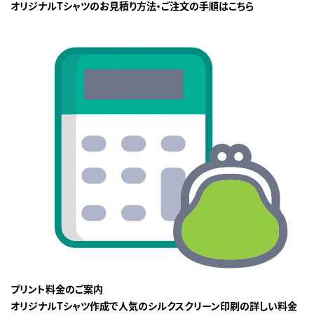
オリジナルTシャツのお見積り方法・ご注文の手順はこちら
プリント料金のご案内
オリジナルTシャツ作成で人気のシルクスクリーン印刷の詳しい料金