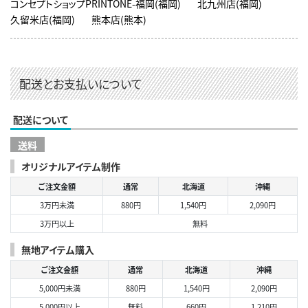
コンセプトショップPRINTONE-福岡(福岡)
北九州店(福岡)
久留米店(福岡)
熊本店(熊本)
配送とお支払いについて
配送について
送料
オリジナルアイテム制作
ご注文金額
通常
北海道
沖縄
3万円未満
880円
1,540円
2,090円
3万円以上
無料
無地アイテム購入
ご注文金額
通常
北海道
沖縄
5,000円未満
880円
1,540円
2,090円
5,000円以上
無料
660円
1,210円