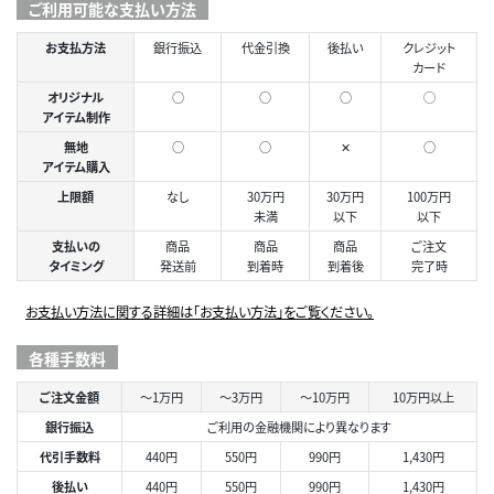
ご利用可能な支払い方法
お支払方法
銀行振込
代金引換
後払い
クレジット
カード
オリジナル
○
○
○
◯
アイテム制作
無地
○
○
✕
○
アイテム購入
上限額
なし
30万円
30万円
100万円
未満
以下
以下
支払いの
商品
商品
商品
ご注文
タイミング
発送前
到着時
到着後
完了時
お支払い方法に関する詳細は「お支払い方法」をご覧ください。
各種手数料
ご注文金額
～1万円
～3万円
～10万円
10万円以上
銀行振込
ご利用の金融機関により異なります
代引手数料
440円
550円
990円
1,430円
後払い
440円
550円
990円
1,430円