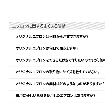
エプロンに関するよくある質問
オリジナルエプロンは何枚から注文できますか？
オリジナルエプロンは何日で届きますか？
オリジナルエプロンをできるだけ安く作りたいのですが、価
オリジナルエプロンの取り扱いサイズを教えてください。
オリジナルエプロンの素材はどのようなものがありますか？
環境に優しい素材を使用したエプロンはありますか？