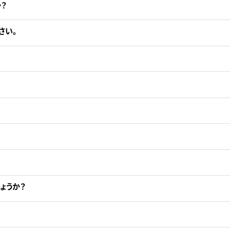
？
さい。
ょうか？