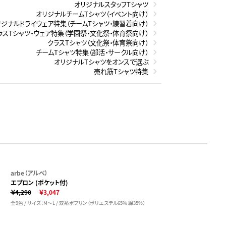
オリジナルスタッフTシャツ
オリジナルチームTシャツ（イベント向け）
リジナルドライウェア特集（チームTシャツ・練習着向け）
ラスTシャツ・ウェア特集（学園祭・文化祭・体育祭向け）
クラスTシャツ（文化祭・体育祭向け）
チームTシャツ特集（部活・サークル向け）
オリジナルTシャツをオンスで選ぶ
売れ筋Tシャツ特集
arbe（アルベ）
エプロン (ポケット付)
￥4,290
￥3,047
全9色 / サイズ：M～L / 双糸ポプリン（ポリエステル65% 綿35%）