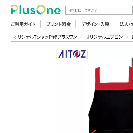
ご利用ガイド
プリント料金
デザイン・入稿
法人・
オリジナルTシャツ作成プラスワン
オリジナルエプロン