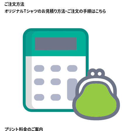
ご注文方法
オリジナルTシャツのお見積り方法・ご注文の手順はこちら
プリント料金のご案内