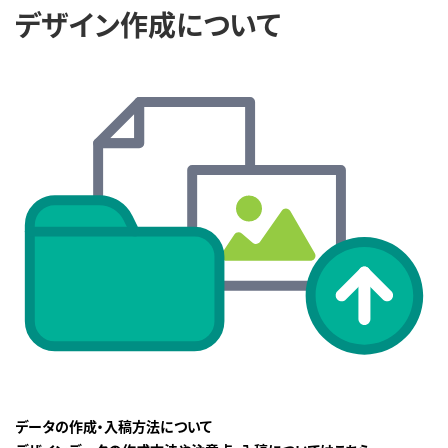
デザイン作成について
データの作成・入稿方法について