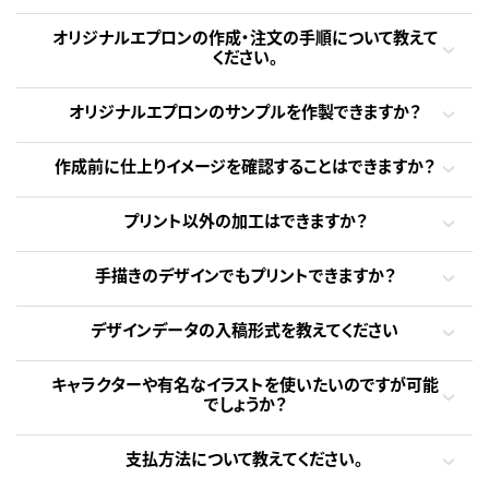
オリジナルエプロンの作成・注文の手順について教えて
ください。
オリジナルエプロンのサンプルを作製できますか？
作成前に仕上りイメージを確認することはできますか？
プリント以外の加工はできますか？
手描きのデザインでもプリントできますか？
デザインデータの入稿形式を教えてください
キャラクターや有名なイラストを使いたいのですが可能
でしょうか？
支払方法について教えてください。