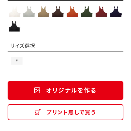
サイズ選択
F
オリジナルを作る
プリント無しで買う