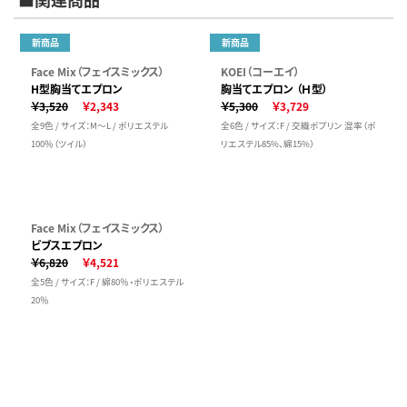
新商品
新商品
Face Mix（フェイスミックス）
KOEI（コーエイ）
H型胸当てエプロン
胸当てエプロン （Ｈ型）
￥3,520
￥2,343
￥5,300
￥3,729
全9色 / サイズ：M～L / ポリエステル
全6色 / サイズ：F / 交織ポプリン 混率（ポ
100％（ツイル）
リエステル85%、綿15%）
Face Mix（フェイスミックス）
ビブスエプロン
￥6,820
￥4,521
全5色 / サイズ：F / 綿80％・ポリエステル
20％