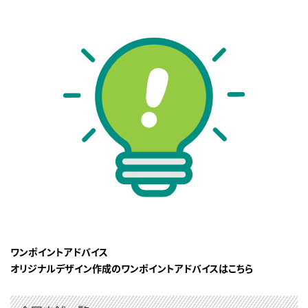
ワンポイントアドバイス
オリジナルデザイン作成のワンポイントアドバイスはこちら