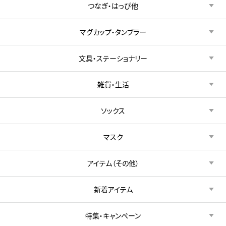
つなぎ・はっぴ他
マグカップ・タンブラー
文具・ステーショナリー
雑貨・生活
ソックス
マスク
アイテム（その他）
新着アイテム
特集・キャンペーン