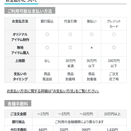
ご利用可能な支払い方法
お支払方法
銀行振込
代金引換
後払い
クレジット
カード
オリジナル
○
○
○
◯
アイテム制作
無地
○
○
✕
○
アイテム購入
上限額
なし
30万円
30万円
100万円
未満
以下
以下
支払いの
商品
商品
商品
ご注文
タイミング
発送前
到着時
到着後
完了時
お支払い方法に関する詳細は「お支払い方法」をご覧ください。
各種手数料
ご注文金額
～1万円
～3万円
～10万円
10万円以上
銀行振込
ご利用の金融機関により異なります
代引手数料
440円
550円
990円
1,430円