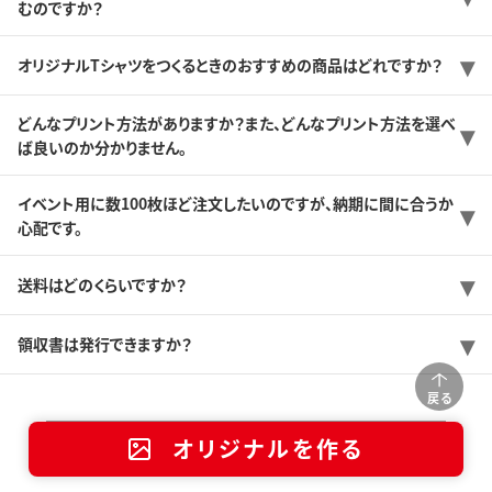
むのですか？
オリジナルTシャツをつくるときのおすすめの商品はどれですか？
どんなプリント方法がありますか？また、どんなプリント方法を選べ
ば良いのか分かりません。
イベント用に数100枚ほど注文したいのですが、納期に間に合うか
心配です。
送料はどのくらいですか？
領収書は発行できますか？
戻る
オリジナルを作る
店舗一覧