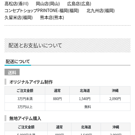
高松店(香川)
岡山店(岡山)
広島店(広島)
コンセプトショップPRINTONE-福岡(福岡)
北九州店(福岡)
久留米店(福岡)
熊本店(熊本)
配送とお支払いについて
配送について
送料
オリジナルアイテム制作
ご注文金額
通常
北海道
沖縄
3万円未満
880円
1,540円
2,090円
3万円以上
無料
無地アイテム購入
ご注文金額
通常
北海道
沖縄