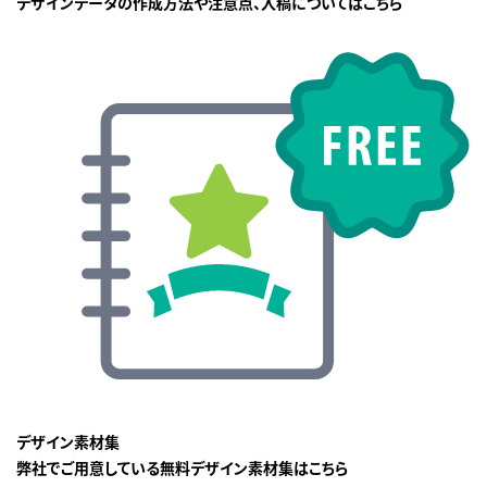
デザインデータの作成方法や注意点、入稿についてはこちら
デザイン素材集
弊社でご用意している無料デザイン素材集はこちら