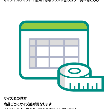
サイズ表の見方
商品ごとにサイズ感が異なります