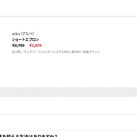
arbe（アルベ）
ショートエプロン
￥2,750
￥1,870
全14色 / サイズ：F / ツイル（ポリエステル65％、綿35％） 両脇ポケット
格を抑える方法はありますか？