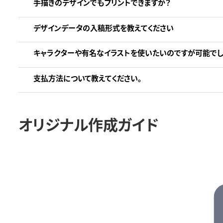
手描きのデザインでもプリントできますか？
デザインデータの入稿形式を教えてください
キャラクターや有名なイラストを使いたいのですが可能でし
支払方法について教えてください。
オリジナル作成ガイド