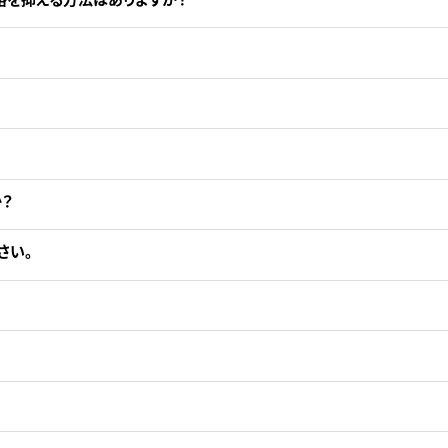
？
さい。