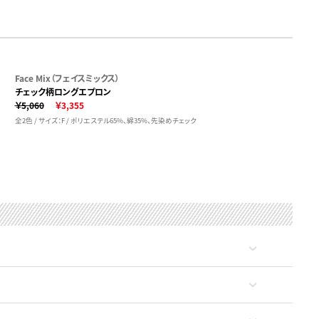
Face Mix（フェイスミックス）
チェック柄ロングエプロン
￥5,060
￥3,355
全2色 / サイズ：F / ポリエステル65%、綿35%、先染めチェック