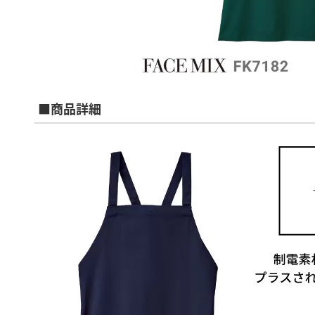
■商品詳細