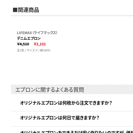
■関連商品
LIFEMAX（ライフマックス）
デニムエプロン
￥4,510
￥3,102
全1色 / サイズ：F / 綿100％
エプロンに関するよくある質問
オリジナルエプロンは何枚から注文できますか？
オリジナルエプロンは何日で届きますか？
オリジナルエプロンをできるだけ安く作りたいのですが、価