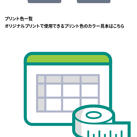
プリント色一覧
オリジナルプリントで使用できるプリント色のカラー見本はこちら