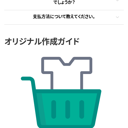
でしょうか？
支払方法について教えてください。
オリジナル作成ガイド