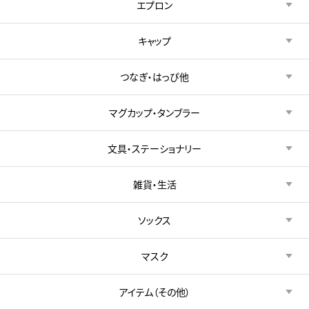
エプロン
キャップ
つなぎ・はっぴ他
マグカップ・タンブラー
文具・ステーショナリー
雑貨・生活
ソックス
マスク
アイテム（その他）