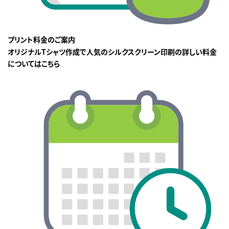
プリント料金のご案内
オリジナルTシャツ作成で人気のシルクスクリーン印刷の詳しい料金
についてはこちら