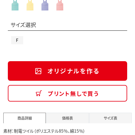
サイズ選択
F
オリジナルを作る
プリント無しで買う
商品詳細
価格表
サイズ表
素材：制電ツイル（ポリエステル85％、綿15％）