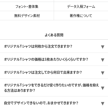
フォント・書体集
データ入稿フォーム
無料デザイン素材
著作権について
よくある質問
オリジナルTシャツは何枚から注文できますか？
オリジナルTシャツの価格は1枚あたりいくらくらいですか？
オリジナルTシャツは注文してから何日で出来ますか？
オリジナルTシャツをできるだけ安く作りたいのですが、価格を抑え
る方法はありますか？
自分でデザインできないので、おまかせできますか？