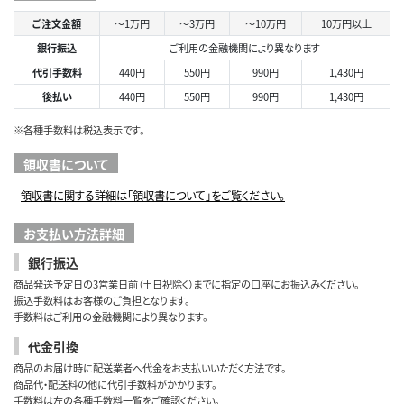
ご注文金額
～1万円
～3万円
～10万円
10万円以上
銀行振込
ご利用の金融機関により異なります
代引手数料
440円
550円
990円
1,430円
後払い
440円
550円
990円
1,430円
※各種手数料は税込表示です。
領収書について
領収書に関する詳細は「領収書について」をご覧ください。
お支払い方法詳細
銀行振込
商品発送予定日の3営業日前（土日祝除く）までに指定の口座にお振込みください。
振込手数料はお客様のご負担となります。
手数料はご利用の金融機関により異なります。
代金引換
商品のお届け時に配送業者へ代金をお支払いいただく方法です。
商品代・配送料の他に代引手数料がかかります。
手数料は左の各種手数料一覧をご確認ください。