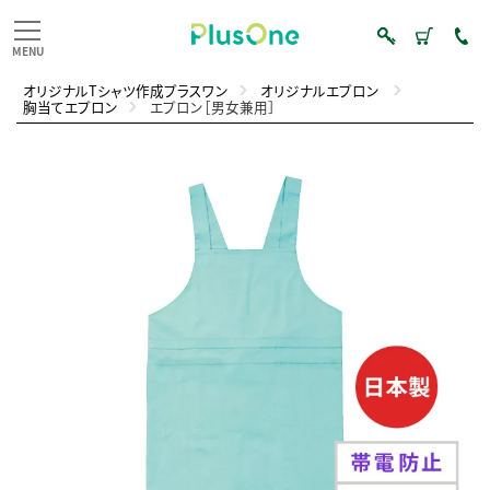
オリジナルTシャツ作成プラスワン
オリジナルエプロン
胸当てエプロン
エプロン［男女兼用］