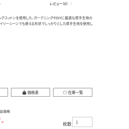
-
レビュー（0）
クコットンを使用した、ガーデニングやDIYに最適な厚手生地の
デイリーシーンでも使える形状でしっかりとした厚手生地を使用し
価格表
在庫一覧
品価格
-
枚数