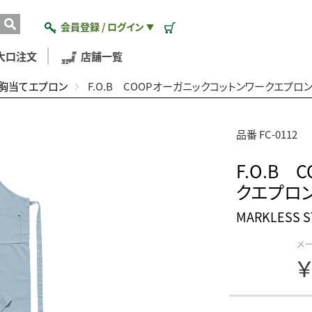
会員登録 / ログイン
▼
大口注文
店舗一覧
胸当てエプロン
F.O.B COOPオーガニックコットンワークエプロ
品番 FC-0112
F.O.B
クエプロ
MARKLESS
メ
￥