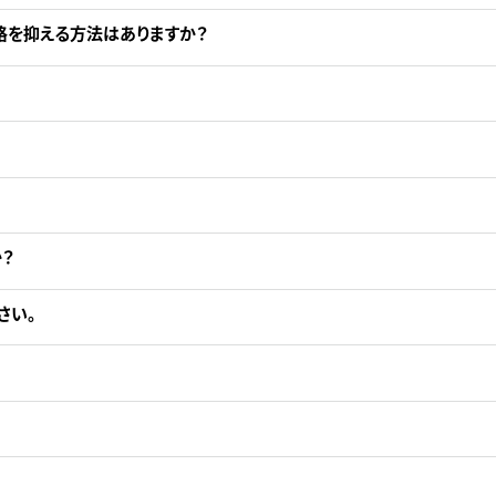
格を抑える方法はありますか？
？
さい。