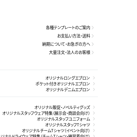
各種テンプレートのご案内
お支払い方法・送料
納期について・お急ぎの方へ
大量注文・法人のお客様
オリジナルロングエプロン
ポケット付きオリジナルエプロン
オリジナルデニムエプロン
オリジナル販促・ノベルティグッズ
オリジナルスタッフウェア特集（展示会・商談会向け）
オリジナルスタッフユニフォーム
オリジナルスタッフTシャツ
オリジナルチームTシャツ（イベント向け）
リジナルドライウェア特集（チームTシャツ・練習着向け）