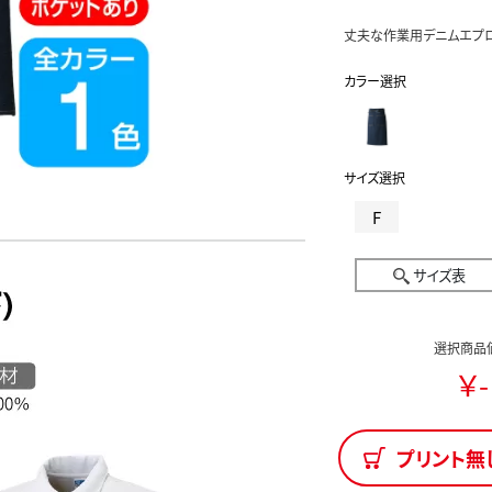
丈夫な作業用デニムエプロ
カラー選択
サイズ選択
F
サイズ表
選択商品
￥-
プリント無