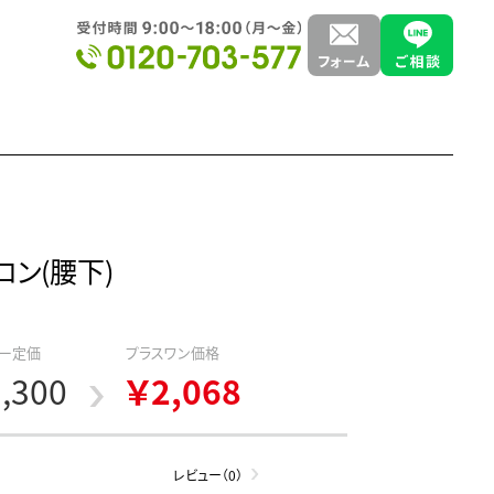
ン(腰下)
ー定価
プラスワン価格
,300
￥2,068
レビュー（0）