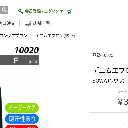
会員登録 / ログイン
▼
大口注文
店舗一覧
ロングエプロン
デニムエプロン(腰下)
品番 10020
デニムエプロ
SOWA（ソウワ）
メーカ
￥3
-