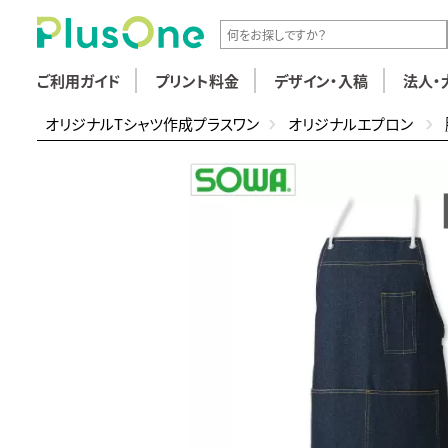
ご利用ガイド
プリント料金
デザイン・入稿
法人・
オリジナルTシャツ作成プラスワン
オリジナルエプロン