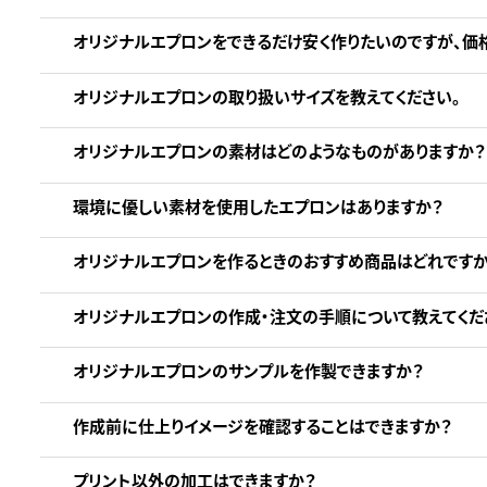
オリジナルエプロンをできるだけ安く作りたいのですが、価
オリジナルエプロンの取り扱いサイズを教えてください。
オリジナルエプロンの素材はどのようなものがありますか？
環境に優しい素材を使用したエプロンはありますか？
オリジナルエプロンを作るときのおすすめ商品はどれですか
オリジナルエプロンの作成・注文の手順について教えてくだ
オリジナルエプロンのサンプルを作製できますか？
作成前に仕上りイメージを確認することはできますか？
プリント以外の加工はできますか？