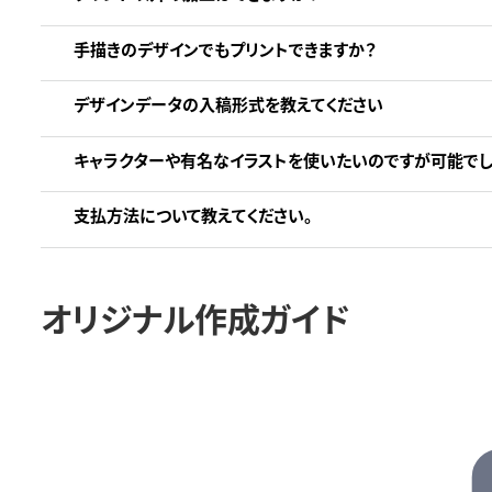
手描きのデザインでもプリントできますか？
デザインデータの入稿形式を教えてください
キャラクターや有名なイラストを使いたいのですが可能でし
支払方法について教えてください。
オリジナル作成ガイド