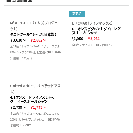
新商品
M'sPROJECT（エムズプロジェ
LIFEMAX（ライフマックス）
クト）
6.5オンスピグメントダイロング
スリーブTシャツ
モストクールTシャツ【日本製】
\3,950
￥2,981
￥3,630～
￥2,662～
全3色 / サイズ：S～XL / 綿100%
全14色 / サイズ：WS～5L / ポリエステル
87% キュプラ13% 生地定番＜BEN-8989
＞使用 151g/㎡
United Athle（ユナイテッドアス
レ）
4.1オンス ドライアスレチッ
ク ベースボールシャツ
￥2,739～
￥1,793～
全21色 / サイズ：S～XXL / ポリエステル
100% リバーシブルメッシュ ※DRY・吸
水速乾、UV-CUT