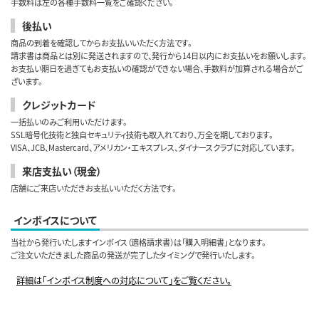
手数料は左の各種手数料一覧をご確認ください。
後払い
商品の到着を確認してからお支払いいただく方法です。
請求書は商品とは別に発送されますので、発行から14日以内にお支払いをお願いします。
お支払い期日を過ぎてもお支払いの確認ができない場合、手数料が加算される場合がご
ざいます。
クレジットカード
一括払いのみご利用いただけます。
SSL暗号化技術と独自セキュリティ技術も取入れており、万全を期しております。
VISA、JCB、Mastercard、アメリカン・エキスプレス、ダイナースクラブに対応しています。
来店支払い（現金）
店舗にご来店いただきお支払いいただく方法です。
インボイスについて
当社から発行いたしますインボイス（適格請求書）は「購入明細書」となります。
ご注文いただきました商品の発送が完了したタイミングで発行いたします。
詳細は「インボイス制度への対応について」をご覧ください。