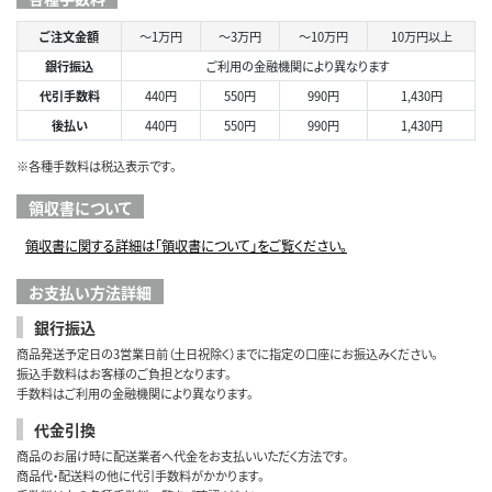
ご注文金額
～1万円
～3万円
～10万円
10万円以上
銀行振込
ご利用の金融機関により異なります
代引手数料
440円
550円
990円
1,430円
後払い
440円
550円
990円
1,430円
※各種手数料は税込表示です。
領収書について
領収書に関する詳細は「領収書について」をご覧ください。
お支払い方法詳細
銀行振込
商品発送予定日の3営業日前（土日祝除く）までに指定の口座にお振込みください。
振込手数料はお客様のご負担となります。
手数料はご利用の金融機関により異なります。
代金引換
商品のお届け時に配送業者へ代金をお支払いいただく方法です。
商品代・配送料の他に代引手数料がかかります。