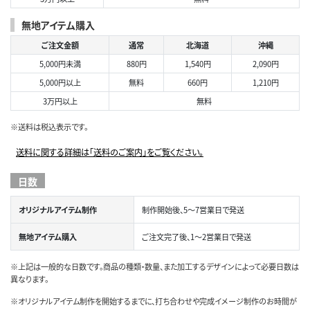
無地アイテム購入
ご注文金額
通常
北海道
沖縄
5,000円未満
880円
1,540円
2,090円
5,000円以上
無料
660円
1,210円
3万円以上
無料
※送料は税込表示です。
送料に関する詳細は「送料のご案内」をご覧ください。
日数
オリジナルアイテム制作
制作開始後、5～7営業日で発送
無地アイテム購入
ご注文完了後、1～2営業日で発送
※上記は一般的な日数です。商品の種類・数量、また加工するデザインによって必要日数は
異なります。
※オリジナルアイテム制作を開始するまでに、打ち合わせや完成イメージ制作のお時間が