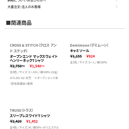
納期について・お急ぎの方へ
大量注文・法人のお客様
■関連商品
CROSS & STITCH（クロス アン
Demimoon（デミムーン）
キャミソール
ド ステッチ）
￥1,155
￥924
オープンエンド マックスウェイト
ヘンリーネックTシャツ
全2色 / サイズ：S～L / 綿100％
￥2,750～
￥1,540～
全8色 / サイズ：S～XXL / 綿100% 210g/
㎡ 6.2oz 16/-天竺 ※オープンエンド糸
（空気紡績糸）使用
TRUSS（トラス）
スリーブレスワイドＴシャツ
￥2,420
￥1,452
全4色 / サイズ：M / 綿50%・ポリエステル