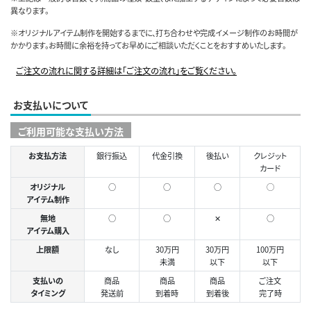
異なります。
※オリジナルアイテム制作を開始するまでに、打ち合わせや完成イメージ制作のお時間が
かかります。お時間に余裕を持ってお早めにご相談いただくことをおすすめいたします。
ご注文の流れに関する詳細は「ご注文の流れ」をご覧ください。
お支払いについて
ご利用可能な支払い方法
お支払方法
銀行振込
代金引換
後払い
クレジット
カード
オリジナル
○
○
○
◯
アイテム制作
無地
○
○
✕
○
アイテム購入
上限額
なし
30万円
30万円
100万円
未満
以下
以下
支払いの
商品
商品
商品
ご注文
タイミング
発送前
到着時
到着後
完了時