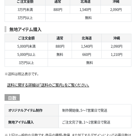
ご注文金額
通常
北海道
沖縄
3万円未満
880円
1,540円
2,090円
3万円以上
無料
無地アイテム購入
ご注文金額
通常
北海道
沖縄
5,000円未満
880円
1,540円
2,090円
5,000円以上
無料
660円
1,210円
3万円以上
無料
※送料は税込表示です。
送料に関する詳細は「送料のご案内」をご覧ください。
日数
オリジナルアイテム制作
制作開始後、5～7営業日で発送
無地アイテム購入
ご注文完了後、1～2営業日で発送
※上記は一般的な日数です。商品の種類・数量、また加工するデザインによって必要日数は