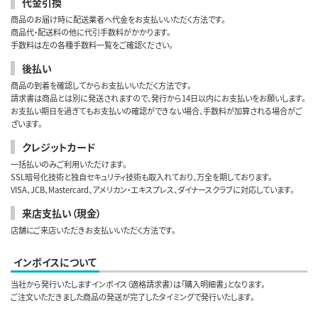
代金引換
商品のお届け時に配送業者へ代金をお支払いいただく方法です。
商品代・配送料の他に代引手数料がかかります。
手数料は左の各種手数料一覧をご確認ください。
後払い
商品の到着を確認してからお支払いいただく方法です。
請求書は商品とは別に発送されますので、発行から14日以内にお支払いをお願いします。
お支払い期日を過ぎてもお支払いの確認ができない場合、手数料が加算される場合がご
ざいます。
クレジットカード
一括払いのみご利用いただけます。
SSL暗号化技術と独自セキュリティ技術も取入れており、万全を期しております。
VISA、JCB、Mastercard、アメリカン・エキスプレス、ダイナースクラブに対応しています。
来店支払い（現金）
店舗にご来店いただきお支払いいただく方法です。
インボイスについて
当社から発行いたしますインボイス（適格請求書）は「購入明細書」となります。
ご注文いただきました商品の発送が完了したタイミングで発行いたします。