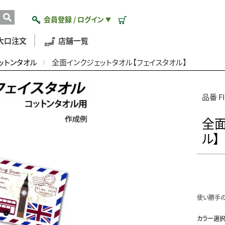
会員登録 / ログイン
▼
大口注文
店舗一覧
ットンタオル
全面インクジェットタオル【フェイスタオル】
品番 FI
全面
ル】
使い勝手の
カラー選