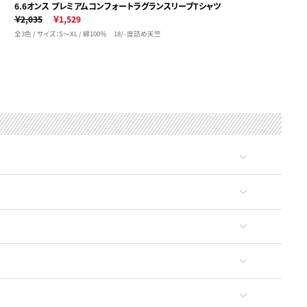
6.6オンス プレミアムコンフォートラグランスリーブTシャツ
￥2,035
￥1,529
全3色 / サイズ：S～XL / 綿100％ 18/- 度詰め天竺