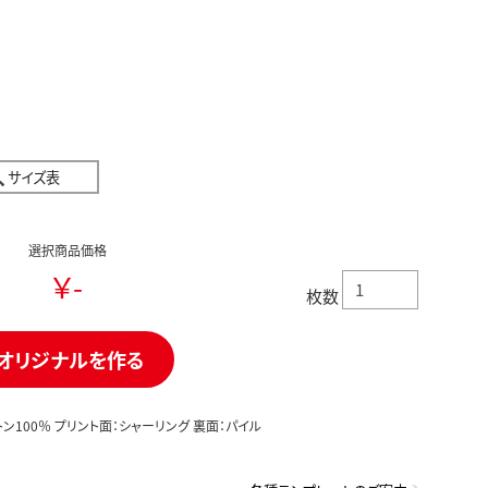
サイズ表
選択商品価格
￥-
枚数
オリジナルを作る
トン100％ プリント面：シャーリング 裏面：パイル