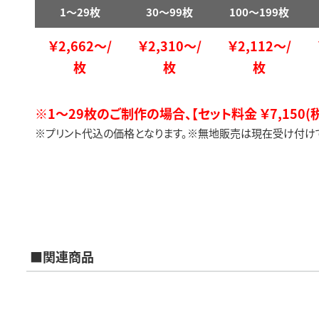
1～29枚
30～99枚
100～199枚
￥2,662～/
￥2,310～/
￥2,112～/
枚
枚
枚
※1～29枚のご制作の場合、【セット料金 ￥7,150
※プリント代込の価格となります。※無地販売は現在受け付け
■関連商品