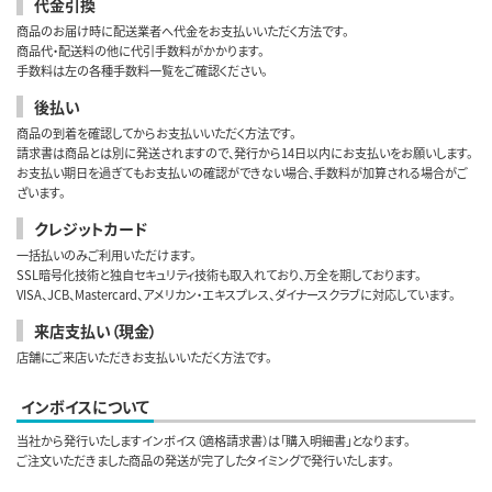
代金引換
商品のお届け時に配送業者へ代金をお支払いいただく方法です。
商品代・配送料の他に代引手数料がかかります。
手数料は左の各種手数料一覧をご確認ください。
後払い
商品の到着を確認してからお支払いいただく方法です。
請求書は商品とは別に発送されますので、発行から14日以内にお支払いをお願いします。
お支払い期日を過ぎてもお支払いの確認ができない場合、手数料が加算される場合がご
ざいます。
クレジットカード
一括払いのみご利用いただけます。
SSL暗号化技術と独自セキュリティ技術も取入れており、万全を期しております。
VISA、JCB、Mastercard、アメリカン・エキスプレス、ダイナースクラブに対応しています。
来店支払い（現金）
店舗にご来店いただきお支払いいただく方法です。
インボイスについて
当社から発行いたしますインボイス（適格請求書）は「購入明細書」となります。
ご注文いただきました商品の発送が完了したタイミングで発行いたします。