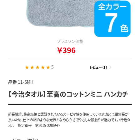
プラスワン価格
￥396
★ ★ ★ ★ ★
5
レビュー（1）
品番 11-SMH
【今治タオル】至高のコットンミニ ハンカチ
超長繊維、最高級綿と認識されているスーピマ綿を使用しています。細くて繊維長が
長いため、仕上の絹のような光沢となめらかさでやさしい肌触りが魅力です。<今治タ
オル 認定番号 第2015-2286号>