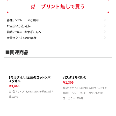
プリント無しで買う
各種テンプレートのご案内
お支払い方法・送料
納期について・お急ぎの方へ
大量注文・法人のお客様
■関連商品
【今治タオル】至高のコットンバ
バスタオル（無地）
スタオル
￥1,309
￥3,443
全5色 / サイズ：60cm×120cm / コットン
全7色 / サイズ：約68×125cm（約312g） /
100% シャーリング ホワイト：700
綿100％
匁 カラー：800匁