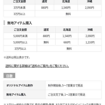
ご注文金額
通常
北海道
沖縄
3万円未満
880円
1,540円
2,090円
3万円以上
無料
無地アイテム購入
ご注文金額
通常
北海道
沖縄
5,000円未満
880円
1,540円
2,090円
5,000円以上
無料
660円
1,210円
3万円以上
無料
※送料は税込表示です。
送料に関する詳細は「送料のご案内」をご覧ください。
日数
オリジナルアイテム制作
制作開始後、5～7営業日で発送
無地アイテム購入
ご注文完了後、1～2営業日で発送
※上記は一般的な日数です。商品の種類・数量、また加工するデザインによって必要日数は