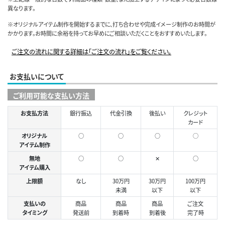
異なります。
※オリジナルアイテム制作を開始するまでに、打ち合わせや完成イメージ制作のお時間が
かかります。お時間に余裕を持ってお早めにご相談いただくことをおすすめいたします。
ご注文の流れに関する詳細は「ご注文の流れ」をご覧ください。
お支払いについて
ご利用可能な支払い方法
お支払方法
銀行振込
代金引換
後払い
クレジット
カード
オリジナル
○
○
○
◯
アイテム制作
無地
○
○
✕
○
アイテム購入
上限額
なし
30万円
30万円
100万円
未満
以下
以下
支払いの
商品
商品
商品
ご注文
タイミング
発送前
到着時
到着後
完了時