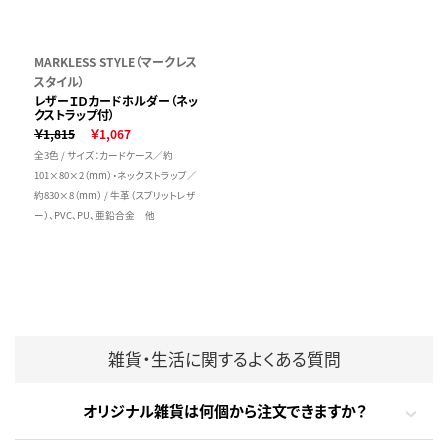
MARKLESS STYLE（マークレス
スタイル）
レザーＩＤカードホルダー（ネッ
クストラップ付）
￥1,815
￥1,067
全3色 / サイズ：カードケース／約
101×80×2（mm）・ネックストラップ／
約830×8（mm） / 牛革（スプリットレザ
ー）、PVC、PU、亜鉛合金 他
雑貨・生活に関するよくある質問
オリジナル雑貨は何個から注文できますか？