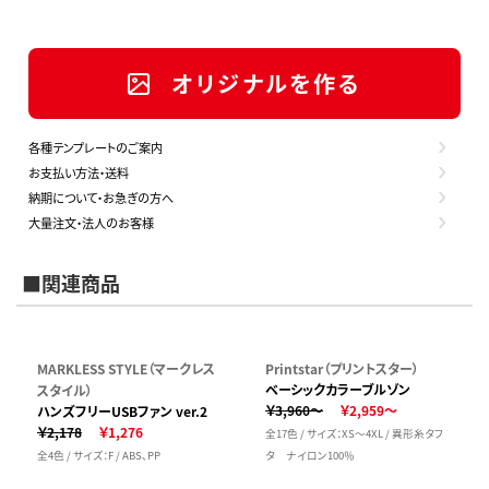
オリジナルを作る
各種テンプレートのご案内
お支払い方法・送料
納期について・お急ぎの方へ
大量注文・法人のお客様
■関連商品
MARKLESS STYLE（マークレス
Printstar（プリントスター）
ベーシックカラーブルゾン
スタイル）
￥3,960～
￥2,959～
ハンズフリーUSBファン ver.2
￥2,178
￥1,276
全17色 / サイズ：XS～4XL / 異形糸タフ
全4色 / サイズ：F / ABS、PP
タ ナイロン100％