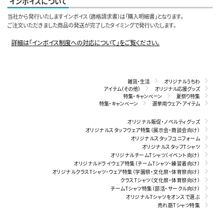
インボイスについて
当社から発行いたしますインボイス（適格請求書）は「購入明細書」となります。
ご注文いただきました商品の発送が完了したタイミングで発行いたします。
詳細は「インボイス制度への対応について」をご覧ください。
雑貨・生活
オリジナルうちわ
アイテム（その他）
オリジナル応援グッズ
特集・キャンペーン
夏祭り特集
特集・キャンペーン
選挙用ウェア・アイテム
オリジナル販促・ノベルティグッズ
オリジナルスタッフウェア特集（展示会・商談会向け）
オリジナルスタッフユニフォーム
オリジナルスタッフTシャツ
オリジナルチームTシャツ（イベント向け）
オリジナルドライウェア特集（チームTシャツ・練習着向け）
オリジナルクラスTシャツ・ウェア特集（学園祭・文化祭・体育祭向け）
クラスTシャツ（文化祭・体育祭向け）
チームTシャツ特集（部活・サークル向け）
オリジナルTシャツをオンスで選ぶ
売れ筋Tシャツ特集