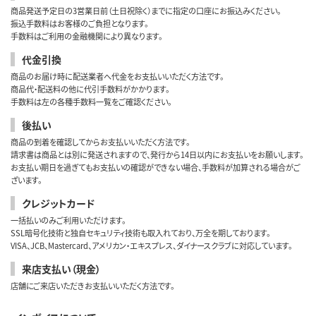
商品発送予定日の3営業日前（土日祝除く）までに指定の口座にお振込みください。
振込手数料はお客様のご負担となります。
手数料はご利用の金融機関により異なります。
代金引換
商品のお届け時に配送業者へ代金をお支払いいただく方法です。
商品代・配送料の他に代引手数料がかかります。
手数料は左の各種手数料一覧をご確認ください。
後払い
商品の到着を確認してからお支払いいただく方法です。
請求書は商品とは別に発送されますので、発行から14日以内にお支払いをお願いします。
お支払い期日を過ぎてもお支払いの確認ができない場合、手数料が加算される場合がご
ざいます。
クレジットカード
一括払いのみご利用いただけます。
SSL暗号化技術と独自セキュリティ技術も取入れており、万全を期しております。
VISA、JCB、Mastercard、アメリカン・エキスプレス、ダイナースクラブに対応しています。
来店支払い（現金）
店舗にご来店いただきお支払いいただく方法です。