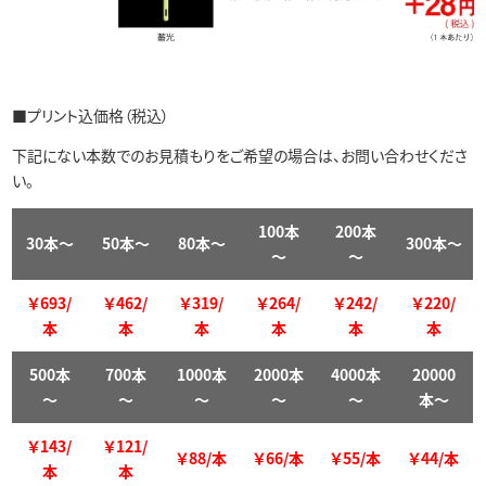
■プリント込価格（税込）
下記にない本数でのお見積もりをご希望の場合は、お問い合わせくださ
い。
100本
200本
30本～
50本～
80本～
300本～
～
～
￥693
/
￥462/
￥319/
￥264/
￥242/
￥220/
本
本
本
本
本
本
500本
700本
1000本
2000本
4000本
20000
～
～
～
～
～
本～
￥143/
￥121/
￥88/本
￥66/本
￥55/本
￥44/本
本
本