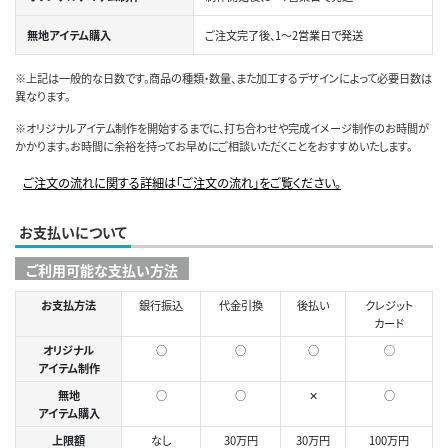
無地アイテム購入
ご注文完了後、1～2営業日で発送
※上記は一般的な日数です。商品の種類・数量、また加工するデザインによって必要日数は
異なります。
※オリジナルアイテム制作を開始するまでに、打ち合わせや完成イメージ制作のお時間が
かかります。お時間に余裕を持ってお早めにご相談いただくことをおすすめいたします。
ご注文の流れに関する詳細は「ご注文の流れ」をご覧ください。
お支払いについて
ご利用可能な支払い方法
お支払方法
銀行振込
代金引換
後払い
クレジット
カード
オリジナル
○
○
○
◯
アイテム制作
無地
○
○
✕
○
アイテム購入
上限額
なし
30万円
30万円
100万円