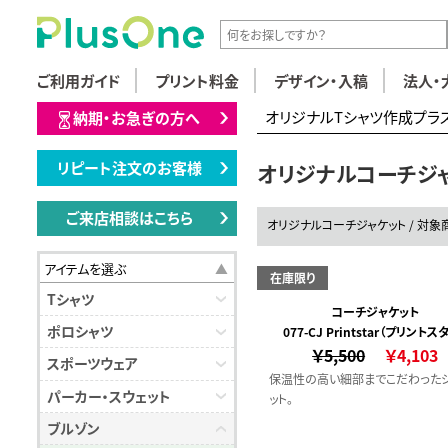
ご利用ガイド
プリント料金
デザイン・入稿
法人・
オリジナルTシャツ作成プラ
納期・お急ぎの方へ
リピート注文のお客様
オリジナルコーチジ
ご来店相談はこちら
オリジナルコーチジャケット / 対象
アイテムを選ぶ
在庫限り
Tシャツ
コーチジャケット
ポロシャツ
077-CJ Printstar（プリントス
￥5,500
￥4,103
スポーツウェア
保温性の高い細部までこだわった
パーカー・スウェット
ット。
ブルゾン