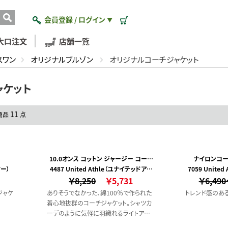
会員登録 / ログイン
▼
大口注文
店舗一覧
スワン
オリジナルブルゾン
オリジナルコーチジャケット
ャケット
11
商品
点
10.0オンス コットン ジャージー コーチ
ナイロンコー
ター）
4487 United Athle（ユナイテッドアス
ジャケット（一重）
7059 Unite
￥8,250
レ）
￥5,731
￥6,49
ジャケ
ありそうでなかった、綿100％で作られた
トレンド感のあ
着心地抜群のコーチジャケット。シャツカ
ーデのように気軽に羽織れるライトアウタ
ーとして、ロングシーズン活用できます。