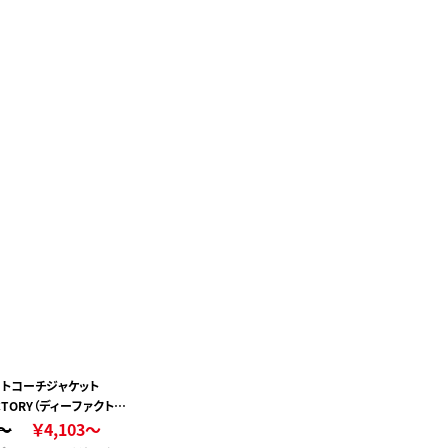
トコーチジャケット
FACTORY（ディーファクトリ
0～
ー ）
￥4,103～