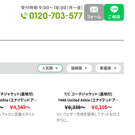
人気順
価格順
新着順
チジャケット(裏地付)
T/C コーチジャケット (裏地付)
d Athle（ユナイテッドアス
7448 United Athle（ユナイテッドアス
0～
レ）
￥4,543～
￥8,338～
レ）
￥6,105～
るアメカジ定番スタイル
T/C ウェザー生地を使用してマットな仕上
がりに。