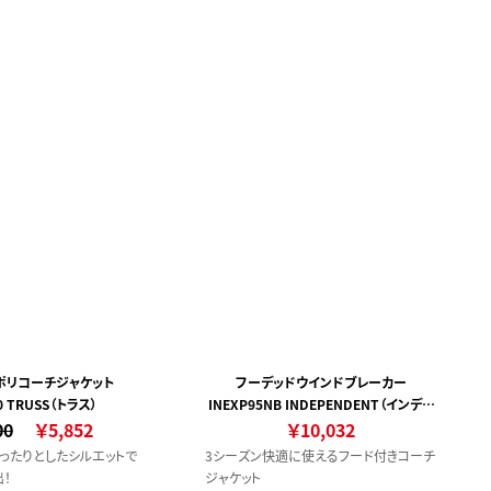
ポリコーチジャケット
フーデッドウインドブレーカー
0 TRUSS（トラス）
INEXP95NB INDEPENDENT（インディ
00
￥5,852
￥10,032
ペンデント）
ったりとしたシルエットで
3シーズン快適に使えるフード付きコーチ
！
ジャケット