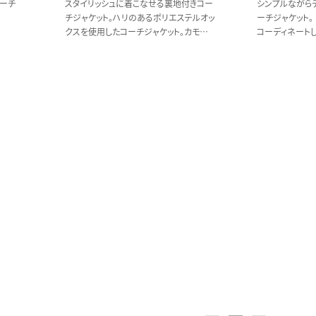
ーチ
スタイリッシュに着こなせる裏地付きコー
シンプルながら
チジャケット。ハリのあるポリエステルオッ
ーチジャケット。
クスを使用したコーチジャケット。カモフラ
コーディネート
柄もラインナップしているため、幅広いシ
展開。
ーンで着こなせます。