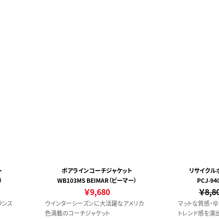
ト
ボアラインコーチジャケット
リサイクル
）
WB103MS BEIMAR（ビーマー）
PCJ-94
￥9,680
￥8,8
ランス
ウインターシーズンに大活躍なアメリカ
マットな質感・ゆ
色満載のコーチジャケット
トレンド感を演出