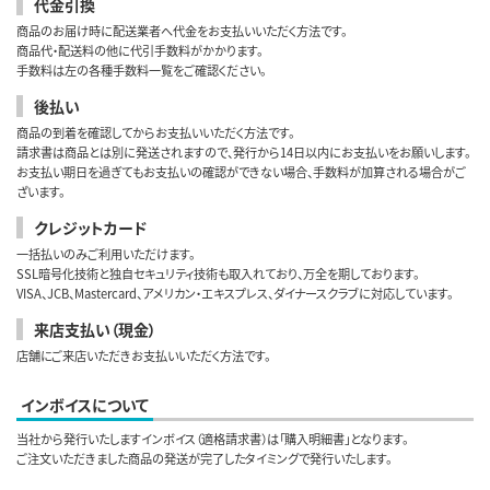
代金引換
商品のお届け時に配送業者へ代金をお支払いいただく方法です。
商品代・配送料の他に代引手数料がかかります。
手数料は左の各種手数料一覧をご確認ください。
後払い
商品の到着を確認してからお支払いいただく方法です。
請求書は商品とは別に発送されますので、発行から14日以内にお支払いをお願いします。
お支払い期日を過ぎてもお支払いの確認ができない場合、手数料が加算される場合がご
ざいます。
クレジットカード
一括払いのみご利用いただけます。
SSL暗号化技術と独自セキュリティ技術も取入れており、万全を期しております。
VISA、JCB、Mastercard、アメリカン・エキスプレス、ダイナースクラブに対応しています。
来店支払い（現金）
店舗にご来店いただきお支払いいただく方法です。
インボイスについて
当社から発行いたしますインボイス（適格請求書）は「購入明細書」となります。
ご注文いただきました商品の発送が完了したタイミングで発行いたします。