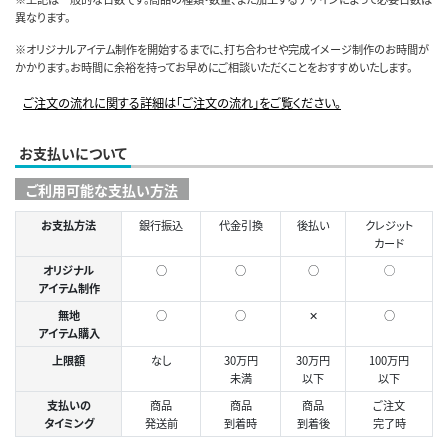
異なります。
※オリジナルアイテム制作を開始するまでに、打ち合わせや完成イメージ制作のお時間が
かかります。お時間に余裕を持ってお早めにご相談いただくことをおすすめいたします。
ご注文の流れに関する詳細は「ご注文の流れ」をご覧ください。
お支払いについて
ご利用可能な支払い方法
お支払方法
銀行振込
代金引換
後払い
クレジット
カード
オリジナル
○
○
○
◯
アイテム制作
無地
○
○
✕
○
アイテム購入
上限額
なし
30万円
30万円
100万円
未満
以下
以下
支払いの
商品
商品
商品
ご注文
タイミング
発送前
到着時
到着後
完了時