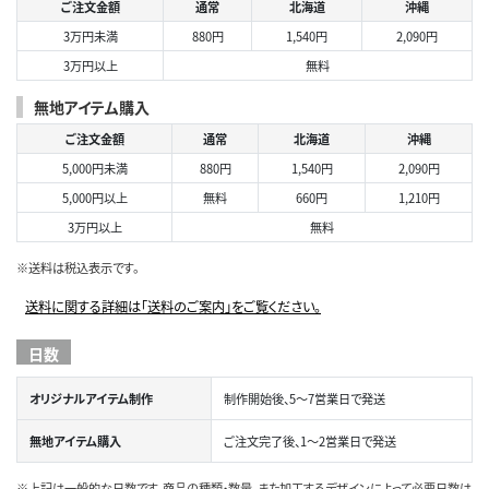
ご注文金額
通常
北海道
沖縄
3万円未満
880円
1,540円
2,090円
3万円以上
無料
無地アイテム購入
ご注文金額
通常
北海道
沖縄
5,000円未満
880円
1,540円
2,090円
5,000円以上
無料
660円
1,210円
3万円以上
無料
※送料は税込表示です。
送料に関する詳細は「送料のご案内」をご覧ください。
日数
オリジナルアイテム制作
制作開始後、5～7営業日で発送
無地アイテム購入
ご注文完了後、1～2営業日で発送
※上記は一般的な日数です。商品の種類・数量、また加工するデザインによって必要日数は