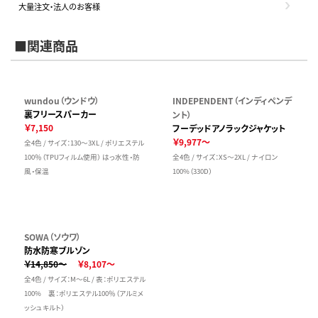
大量注文・法人のお客様
■関連商品
wundou（ウンドウ）
INDEPENDENT（インディペンデ
裏フリースパーカー
ント）
￥7,150
フーデッドアノラックジャケット
￥9,977～
全4色 / サイズ：130～3XL / ポリエステル
100％（TPUフィルム使用） はっ水性・防
全4色 / サイズ：XS～2XL / ナイロン
風・保温
100%（330D）
SOWA（ソウワ）
防水防寒ブルゾン
￥14,850～
￥8,107～
全4色 / サイズ：M～6L / 表：ポリエステル
100% 裏：ポリエステル100％（アルミメ
ッシュキルト）