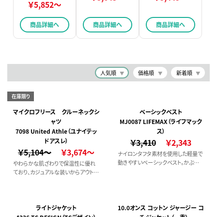
￥5,852～
商品詳細へ
商品詳細へ
商品詳細へ
人気順
価格順
新着順
在庫限り
マイクロフリース クルーネックシ
ベーシックベスト
ャツ
MJ0087 LIFEMAX（ライフマック
7098 United Athle（ユナイテッ
ス）
ドアスレ）
￥3,410
￥2,343
￥5,104～
￥3,674～
ナイロンタフタ素材を使用した軽量で
動きやすいベーシックベスト。かぶせ
やわらかな肌ざわりで保温性に優れ
ポケットが付いているので、収納した物
ており、カジュアルな装いからアウトド
が落ちにくく安心感をプラス。10色展
アアクティビティまで幅広いシーンで
開で、鮮やかなカラーから落ち着いた
活躍するフリースシャツ。
ベーシックな色まで選べる楽しさがあ
ります。
ライトジャケット
10.0オンス コットン ジャージー コ