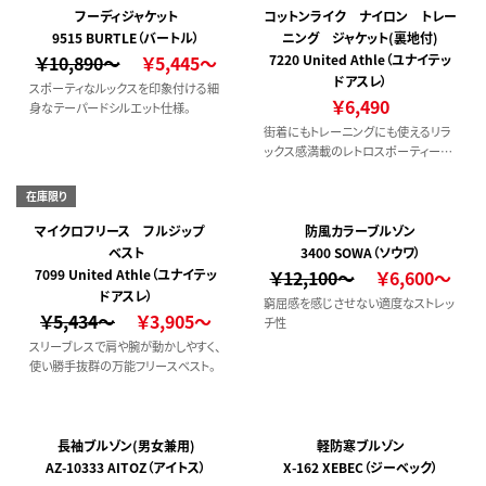
会的なニュアンスカラーで、コーディネ
フーディジャケット
コットンライク ナイロン トレー
ートの幅が広がります。
9515 BURTLE（バートル）
ニング ジャケット(裏地付)
￥10,890～
￥5,445～
7220 United Athle（ユナイテッ
ドアスレ）
スポーティなルックスを印象付ける細
￥6,490
身なテーパードシルエット仕様。
街着にもトレーニングにも使えるリラ
ックス感満載のレトロスポーティーな
ジャケット。
在庫限り
マイクロフリース フルジップ
防風カラーブルゾン
ベスト
3400 SOWA（ソウワ）
7099 United Athle（ユナイテッ
￥12,100～
￥6,600～
ドアスレ）
窮屈感を感じさせない適度なストレッ
￥5,434～
￥3,905～
チ性
スリーブレスで肩や腕が動かしやすく、
使い勝手抜群の万能フリースベスト。
長袖ブルゾン(男女兼用)
軽防寒ブルゾン
AZ-10333 AITOZ（アイトス）
X-162 XEBEC（ジーベック）