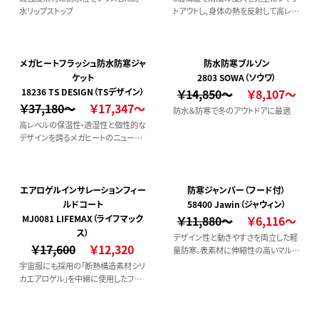
水リップストップ
トアウトし、身体の熱を反射して高レベ
ルの保温性を発揮するジャケット
メガヒートフラッシュ防水防寒ジャ
防水防寒ブルゾン
ケット
2803 SOWA（ソウワ）
18236 TS DESIGN（TSデザイン）
￥14,850～
￥8,107～
￥37,180～
￥17,347～
防水＆防寒で冬のアウトドアに最適
高レベルの保温性・透湿性と個性的な
デザインを誇るメガヒートのニューモ
デル。
エアロゲルインサレーションフィー
防寒ジャンパー（フード付）
ルドコート
58400 Jawin（ジャウィン）
MJ0081 LIFEMAX（ライフマック
￥11,880～
￥6,116～
ス）
デザイン性と動きやすさを両立した軽
￥17,600
￥12,320
量防寒。表素材に伸縮性の高いマルチ
ストレッチを使用することで、動きやす
宇宙服にも採用の「断熱構造素材シリ
さを追求。中綿のファイバーダウンが
カエアロゲル」を中綿に使用したフィ
適度なボリューム感と暖かさを実現。
ールドコート。表地は、撥水加工を施し
たナイロン生地を使い、薄くて暖かくイ
ージーケア性に優れたスタイリッシュ