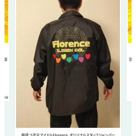
真は全
注文
 more
用途：5次元アイドルFlorence、オリジナルスタッフジャンパー