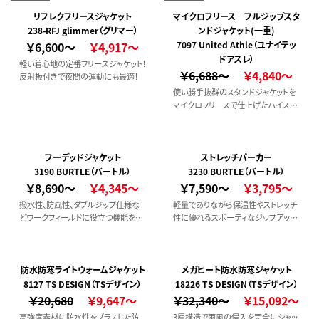
れることで、見ためのスタイリッシュさ
と防風性能をプラス。
リフレクフリースジャケット
マイクロフリース フルジップスタ
238-RFJ glimmer（グリマー）
ンドジャケット(一重)
￥6,600～
￥4,917～
7097 United Athle（ユナイテッ
ドアスレ）
軽い着心地の定番フリースジャケット！
￥6,688～
￥4,840～
反射板付きで夜間の運動にも最適！
使い勝手抜群のスタンドジャケットを
マイクロフリースで仕上げたハイスペ
ックなアウター。
フーデッドジャケット
ストレッチパーカー
3190 BURTLE（バートル）
3230 BURTLE（バートル）
￥8,690～
￥4,345～
￥7,590～
￥3,795～
撥水性、防風性、ダブルジップ仕様な
軽量でありながら保温性やストレッチ
どワークフィールドに役立つ機能を備
性に優れるスポーティなジップアップ
えたアウトドアモチーフのマウンテンパ
フーディは様々なワークシーンからタ
ーカ。
ウンユースまで幅広いシチュエーショ
ンで活躍。
防水防寒ライトウォームジャケット
メガヒート防水防寒ジャケット
8127 TS DESIGN（TSデザイン）
18226 TS DESIGN（TSデザイン）
￥20,680
￥9,647～
￥32,340～
￥15,092～
高強度素材に防水性をプラスした防
3層構造で雨風の侵入を完全にシャッ