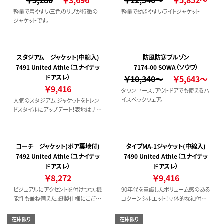
￥5,280
￥3,696
￥12,540～
￥5,852～
軽量で着やすい三色のリブが特徴の
軽量で動きやすいライトジャケット
ジャケットです。
スタジアム ジャケット(中綿入)
防風防寒ブルゾン
7491 United Athle（ユナイテッ
7174-00 SOWA（ソウワ）
ドアスレ）
￥10,340～
￥5,643～
￥9,416
タウンユース、アウトドアでも使えるハ
イスペックウェア。
人気のスタジアム ジャケットをトレン
ドスタイルにアップデート！表地はナイ
ロン素材の落ち着いた光沢感で、高級
感のある雰囲気が特徴。リラックス感
をもたせたバルーンシルエットで、スウ
ェットなどの上からでもゆったりと着
コーチ ジャケット(ボア裏地付)
タイプMA-1ジャケット(中綿入)
こなせます。中綿入りのため、保温性も
7492 United Athle（ユナイテッ
7490 United Athle（ユナイテッ
抜群！
ドアスレ）
ドアスレ）
￥8,272
￥9,416
ビジュアルにアクセントを付けつつ、機
90年代を意識したボリューム感のある
能性も兼ね備えた、縫製仕様にこだわ
コクーンシルエット！立体的な袖付け
ったコーチ ジャケット。裏ボア仕様が
やパッカリングなど、ディテールへのこ
あたたかく、袖口リブは袖の内側に入
だわりも満載の一着です。
在庫限り
在庫限り