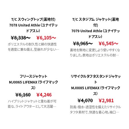
T/C スウィングトップ(裏地付)
T/C スタジアム ジャケット(裏地
7078 United Athle（ユナイテッ
付)
ドアスレ）
7079 United Athle（ユナイテッ
￥8,338～
￥6,105～
ドアスレ）
￥8,965～
￥6,545～
ポリエステルの耐久性と綿の快適性
を適度に兼ね備え、型崩れが少ないの
裏地を無地に変更しより使いやすくな
が魅力のT/Cウェザーを表地に使用。
りました。表地はポリエステルの耐久
性と綿の快適性を兼ね備え、型崩れが
少ないT/Cウェザー。
フリースジャケット
リサイクルタフタスタンドジャケッ
MJ0065 LIFEMAX（ライフマック
ト
ス）
MJ0085 LIFEMAX（ライフマック
￥6,160
￥4,246
ス）
￥4,070
￥2,981
ハイブリットジャケットと重ね着が可
能な、ライトアウターとして大活躍の
防風・撥水・透湿性を備えたリサイクル
両面起毛フリースのジャケットです。
タフタ素材で、快適な着心地。袖口＆
裾口のバインダー仕様で、スッキリとし
たシルエットに。サステナブルな素材を
採用し、 エコとファッションを両立。都