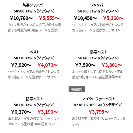
な次世代アウター。
防寒ジャンパー
ジャンパー
58500 Jawin（ジャウィン）
58300 Jawin（ジャウィン）
￥10,780～
￥5,555～
￥10,450～
￥5,368～
カモフラ柄のエンボス加工が個性を演
ワークとカジュアルを融合させたよう
出する軽量防寒。着用シーンを選ば
な、利用シーンを選ばないデザインが
ず、普段着感覚で着用できる防寒ジャ
魅力のジャンパー。中綿のファイバー
ンパーです。【野帳対応】
ダウンが適度なボリューム感を演出し
ます。
ベスト
防寒ベスト
58310 Jawin（ジャウィン）
58140 Jawin（ジャウィン）
￥7,920～
￥4,070～
￥7,590～
￥3,861～
ワークとカジュアルを融合させたよう
おしゃれ着としても使えるカジュアル
な、利用シーンを選ばないデザインが
感覚の防寒ベスト。魔法瓶効果のある
魅力のベスト。中綿のファイバーダウ
中空繊維で、寒い冬でも暖かさをキー
ンが適度なボリューム感を演出しま
プしてくれます。【撥水加工】【野帳対
在庫限り
す。
応】
防寒ベスト
マイクロファーベスト
58110 Jawin（ジャウィン）
4238 TS DESIGN（TSデザイン）
￥6,270～
￥3,190～
￥3,795～
重ね着スタイルの必需品。ワークウェ
84238を更に着やすくリニューアルしま
アの上にも重ね着OKの防寒ベスト。
した。
普段着としても使用できる大人カジュ