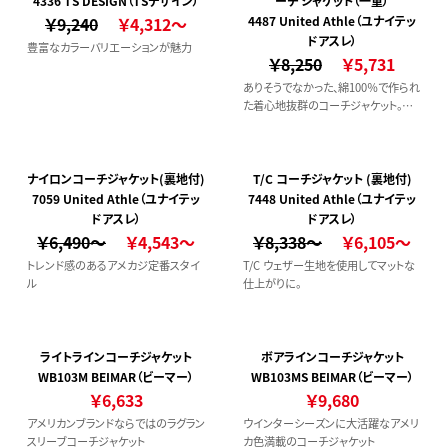
4336 TS DESIGN（TSデザイン）
ーチ ジャケット（一重）
￥9,240
￥4,312～
4487 United Athle（ユナイテッ
ドアスレ）
豊富なカラーバリエーションが魅力
￥8,250
￥5,731
ありそうでなかった、綿100％で作られ
た着心地抜群のコーチジャケット。シャ
ツカーデのように気軽に羽織れるライ
トアウターとして、ロングシーズン活用
できます。
ナイロンコーチジャケット(裏地付)
T/C コーチジャケット (裏地付)
7059 United Athle（ユナイテッ
7448 United Athle（ユナイテッ
ドアスレ）
ドアスレ）
￥6,490～
￥4,543～
￥8,338～
￥6,105～
トレンド感のあるアメカジ定番スタイ
T/C ウェザー生地を使用してマットな
ル
仕上がりに。
ライトラインコーチジャケット
ボアラインコーチジャケット
WB103M BEIMAR（ビーマー）
WB103MS BEIMAR（ビーマー）
￥6,633
￥9,680
アメリカンブランドならではのラグラン
ウインターシーズンに大活躍なアメリ
スリーブコーチジャケット
カ色満載のコーチジャケット