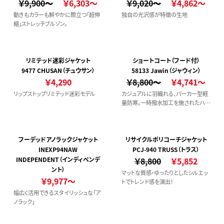
￥9,900～
￥6,303～
￥9,020～
￥4,862～
動きもカラーも鮮やかに際立つ「超伸
独自の光沢感が特徴の生地
縮」ストレッチブルゾン。
リミテッド迷彩ジャケット
ショートコート（フード付）
9477 CHUSAN（チュウサン）
58133 Jawin（ジャウィン）
￥4,290
￥8,800～
￥4,741～
リップストップリミテッド迷彩モデル
カジュアルに羽織れる、パーカー型軽
量防寒。一時撥水加工を施されたハニ
カムストップと裏地（胴裏・袖裏）に起
毛トリコットを使用した、あらゆる場面
でその機能性を発揮するショートコー
トです。【撥水加工】【野帳対応】
フーデッドアノラックジャケット
リサイクルポリコーチジャケット
INEXP94NAW
PCJ-940 TRUSS（トラス）
INDEPENDENT（インディペンデ
￥8,800
￥5,852
ント）
マットな質感・ゆったりとしたシルエッ
￥9,977～
トでトレンド感を演出！
幅広く活用できるスタイリッシュな「ア
ノラック」