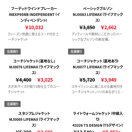
フーデッドウインドブレーカー
ベーシックブルゾン
INEXP95NB INDEPENDENT（イ
MJ0083 LIFEMAX（ライフマック
ンディペンデント）
ス）
￥10,032
￥3,850
￥2,662
3シーズン快適に使えるフード付きコ
ディティールや素材にこだわったベー
ーチジャケット
シックなブルゾンの新定番。
在庫限り
在庫限り
コーチジャケット(裏地なし)
コーチジャケット（裏地あり）
MJ0076 LIFEMAX（ライフマック
MJ0077 LIFEMAX（ライフマック
ス）
ス）
￥4,400
￥3,025
￥5,720
￥3,949
大きめサイズが揃う1枚仕立てのコー
スタイリッシュに着こなせる裏地付き
チジャケット
コーチジャケット。ハリのあるポリエス
テルオックスを使用したコーチジャケ
ット。カモフラ柄もラインナップしている
在庫限り
ため、幅広いシーンで着こなせます。
スタジアムジャケット
ライトウォームジャケット（中綿入
MJ0069 LIFEMAX（ライフマック
り）
ス）
43326 TS DESIGN（TSデザイン）