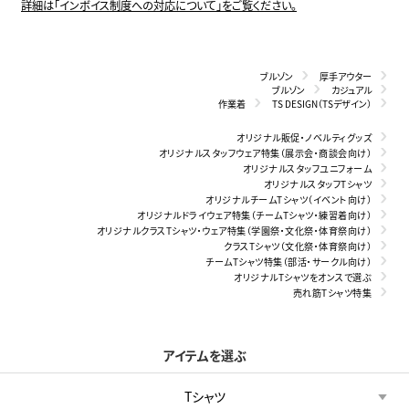
詳細は「インボイス制度への対応について」をご覧ください。
ブルゾン
厚手アウター
ブルゾン
カジュアル
作業着
TS DESIGN（TSデザイン）
オリジナル販促・ノベルティグッズ
オリジナルスタッフウェア特集（展示会・商談会向け）
オリジナルスタッフユニフォーム
オリジナルスタッフTシャツ
オリジナルチームTシャツ（イベント向け）
オリジナルドライウェア特集（チームTシャツ・練習着向け）
オリジナルクラスTシャツ・ウェア特集（学園祭・文化祭・体育祭向け）
クラスTシャツ（文化祭・体育祭向け）
チームTシャツ特集（部活・サークル向け）
オリジナルTシャツをオンスで選ぶ
売れ筋Tシャツ特集
アイテムを選ぶ
Tシャツ