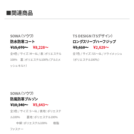
■関連商品
SOWA（ソウワ）
TS DESIGN（TSデザイン）
防水防寒コート
ロングスリーブハーフジップ
￥15,070～
￥8,228～
￥5,610～
￥2,629～
全4色 / サイズ：M～6L / 表：ポリエステル
全7色 / サイズ：SS～6L / ドライメッシュ
100% 裏：ポリエステル100％（アルミメ
（ポリエステル100％）
ッシュキルト）
SOWA（ソウワ）
防風防寒ブルゾン
￥10,340～
￥5,643～
全3色 / サイズ：S～6L / 表地：ポリエステ
ル100% 裏地：ポリエステル100%
中綿：ポリエステル100% 樹脂
ファスナー