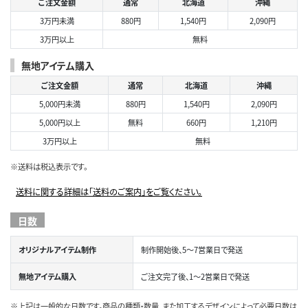
ご注文金額
通常
北海道
沖縄
3万円未満
880円
1,540円
2,090円
3万円以上
無料
無地アイテム購入
ご注文金額
通常
北海道
沖縄
5,000円未満
880円
1,540円
2,090円
5,000円以上
無料
660円
1,210円
3万円以上
無料
※送料は税込表示です。
送料に関する詳細は「送料のご案内」をご覧ください。
日数
オリジナルアイテム制作
制作開始後、5～7営業日で発送
無地アイテム購入
ご注文完了後、1～2営業日で発送
※上記は一般的な日数です。商品の種類・数量、また加工するデザインによって必要日数は