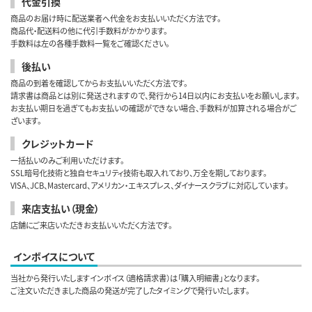
代金引換
商品のお届け時に配送業者へ代金をお支払いいただく方法です。
商品代・配送料の他に代引手数料がかかります。
手数料は左の各種手数料一覧をご確認ください。
後払い
商品の到着を確認してからお支払いいただく方法です。
請求書は商品とは別に発送されますので、発行から14日以内にお支払いをお願いします。
お支払い期日を過ぎてもお支払いの確認ができない場合、手数料が加算される場合がご
ざいます。
クレジットカード
一括払いのみご利用いただけます。
SSL暗号化技術と独自セキュリティ技術も取入れており、万全を期しております。
VISA、JCB、Mastercard、アメリカン・エキスプレス、ダイナースクラブに対応しています。
来店支払い（現金）
店舗にご来店いただきお支払いいただく方法です。
インボイスについて
当社から発行いたしますインボイス（適格請求書）は「購入明細書」となります。
ご注文いただきました商品の発送が完了したタイミングで発行いたします。