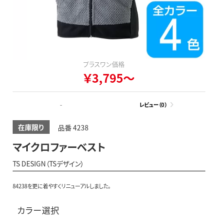
プラスワン価格
￥3,795～
-
レビュー（0）
在庫限り
品番 4238
マイクロファーベスト
TS DESIGN（TSデザイン）
84238を更に着やすくリニューアルしました。
カラー選択