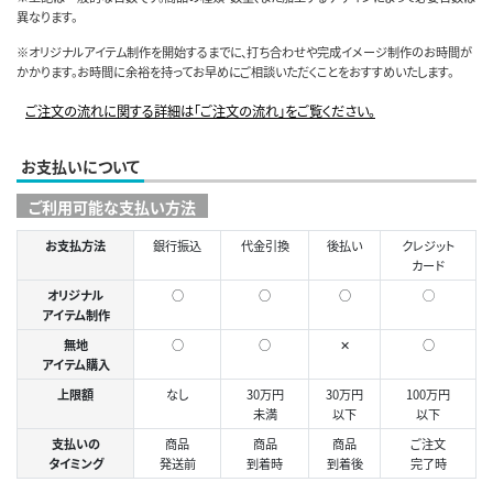
異なります。
※オリジナルアイテム制作を開始するまでに、打ち合わせや完成イメージ制作のお時間が
かかります。お時間に余裕を持ってお早めにご相談いただくことをおすすめいたします。
ご注文の流れに関する詳細は「ご注文の流れ」をご覧ください。
お支払いについて
ご利用可能な支払い方法
お支払方法
銀行振込
代金引換
後払い
クレジット
カード
オリジナル
○
○
○
◯
アイテム制作
無地
○
○
✕
○
アイテム購入
上限額
なし
30万円
30万円
100万円
未満
以下
以下
支払いの
商品
商品
商品
ご注文
タイミング
発送前
到着時
到着後
完了時