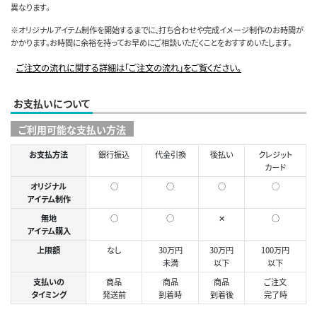
異なります。
※オリジナルアイテム制作を開始するまでに、打ち合わせや完成イメージ制作のお時間が
かかります。お時間に余裕を持ってお早めにご相談いただくことをおすすめいたします。
ご注文の流れに関する詳細は「ご注文の流れ」をご覧ください。
お支払いについて
ご利用可能な支払い方法
お支払方法
銀行振込
代金引換
後払い
クレジット
カード
オリジナル
○
○
○
◯
アイテム制作
無地
○
○
✕
○
アイテム購入
上限額
なし
30万円
30万円
100万円
未満
以下
以下
支払いの
商品
商品
商品
ご注文
タイミング
発送前
到着時
到着後
完了時