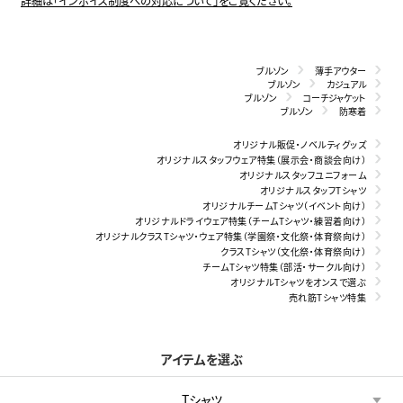
詳細は「インボイス制度への対応について」をご覧ください。
ブルゾン
薄手アウター
ブルゾン
カジュアル
ブルゾン
コーチジャケット
ブルゾン
防寒着
オリジナル販促・ノベルティグッズ
オリジナルスタッフウェア特集（展示会・商談会向け）
オリジナルスタッフユニフォーム
オリジナルスタッフTシャツ
オリジナルチームTシャツ（イベント向け）
オリジナルドライウェア特集（チームTシャツ・練習着向け）
オリジナルクラスTシャツ・ウェア特集（学園祭・文化祭・体育祭向け）
クラスTシャツ（文化祭・体育祭向け）
チームTシャツ特集（部活・サークル向け）
オリジナルTシャツをオンスで選ぶ
売れ筋Tシャツ特集
アイテムを選ぶ
Tシャツ