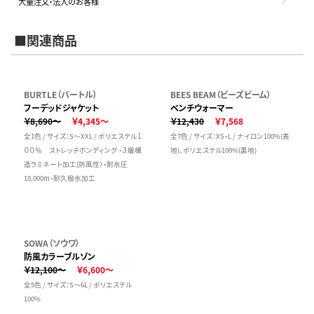
大量注文・法人のお客様
■関連商品
BURTLE（バートル）
BEES BEAM（ビーズビーム）
フーデッドジャケット
ベンチウォーマー
￥8,690～
￥4,345～
￥12,430
￥7,568
全1色 / サイズ：S～XXL / ポリエステル１
全7色 / サイズ：XS・L / ナイロン100%(表
００％ ストレッチボンディング ・３層構
地)、ポリエステル100%(裏地)
造ラミネート加工(防風性）・耐水圧
10,000m・耐久撥水加工
SOWA（ソウワ）
防風カラーブルゾン
￥12,100～
￥6,600～
全5色 / サイズ：S～6L / ポリエステル
100%