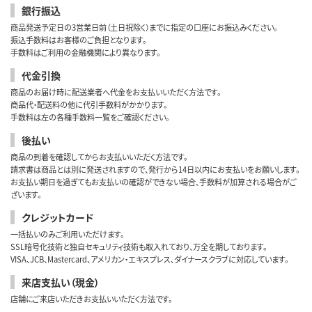
銀行振込
商品発送予定日の3営業日前（土日祝除く）までに指定の口座にお振込みください。
振込手数料はお客様のご負担となります。
手数料はご利用の金融機関により異なります。
代金引換
商品のお届け時に配送業者へ代金をお支払いいただく方法です。
商品代・配送料の他に代引手数料がかかります。
手数料は左の各種手数料一覧をご確認ください。
後払い
商品の到着を確認してからお支払いいただく方法です。
請求書は商品とは別に発送されますので、発行から14日以内にお支払いをお願いします。
お支払い期日を過ぎてもお支払いの確認ができない場合、手数料が加算される場合がご
ざいます。
クレジットカード
一括払いのみご利用いただけます。
SSL暗号化技術と独自セキュリティ技術も取入れており、万全を期しております。
VISA、JCB、Mastercard、アメリカン・エキスプレス、ダイナースクラブに対応しています。
来店支払い（現金）
店舗にご来店いただきお支払いいただく方法です。