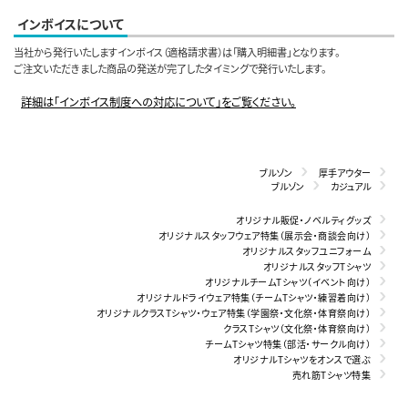
インボイスについて
当社から発行いたしますインボイス（適格請求書）は「購入明細書」となります。
ご注文いただきました商品の発送が完了したタイミングで発行いたします。
詳細は「インボイス制度への対応について」をご覧ください。
ブルゾン
厚手アウター
ブルゾン
カジュアル
オリジナル販促・ノベルティグッズ
オリジナルスタッフウェア特集（展示会・商談会向け）
オリジナルスタッフユニフォーム
オリジナルスタッフTシャツ
オリジナルチームTシャツ（イベント向け）
オリジナルドライウェア特集（チームTシャツ・練習着向け）
オリジナルクラスTシャツ・ウェア特集（学園祭・文化祭・体育祭向け）
クラスTシャツ（文化祭・体育祭向け）
チームTシャツ特集（部活・サークル向け）
オリジナルTシャツをオンスで選ぶ
売れ筋Tシャツ特集