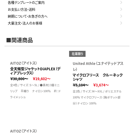
各種テンプレートのご案内
お支払い方法・送料
納期について・お急ぎの方へ
大量注文・法人のお客様
■関連商品
在庫限り
AITOZ（アイトス）
United Athle（ユナイテッドアス
全天候型ジャケットDiAPLEX（デ
レ）
ィアプレックス）
マイクロフリース クルーネック
￥30,800～
￥19,602～
シャツ
￥5,104～
￥3,674～
全4色 / サイズ：S～5L / ●素材/3層ミニ
リップ 平織り ナイロン100％ 衿：ド
全2色 / サイズ：M～XXL / ポリエステル
ライメッシュ
100％ マイクロフリース 〈胸ポケット部
分〉ナイロン 100％
AITOZ（アイトス）