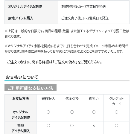
オリジナルアイテム制作
制作開始後、5～7営業日で発送
無地アイテム購入
ご注文完了後、1～2営業日で発送
※上記は一般的な日数です。商品の種類・数量、また加工するデザインによって必要日数は
異なります。
※オリジナルアイテム制作を開始するまでに、打ち合わせや完成イメージ制作のお時間が
かかります。お時間に余裕を持ってお早めにご相談いただくことをおすすめいたします。
ご注文の流れに関する詳細は「ご注文の流れ」をご覧ください。
お支払いについて
ご利用可能な支払い方法
お支払方法
銀行振込
代金引換
後払い
クレジット
カード
オリジナル
○
○
○
◯
アイテム制作
無地
○
○
✕
○
アイテム購入