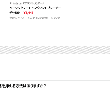
Printstar（プリントスター）
ベーシックフードインウィンドブレーカー
￥4,620
￥3,443
全8色 / サイズ：F・XL / ナイロン100％ ※ タフタ
格を抑える方法はありますか？