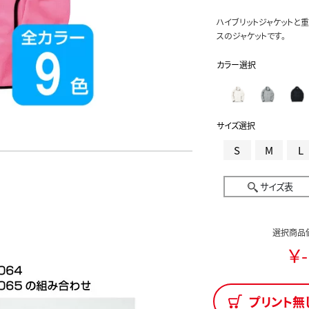
ハイブリットジャケットと
スのジャケットです。
カラー選択
サイズ選択
S
M
L
サイズ表
選択商品
￥-
プリント無