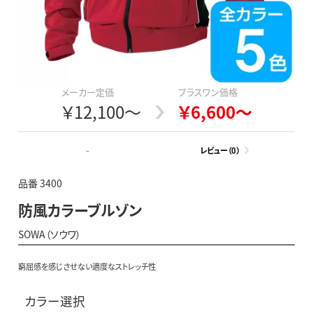
メーカー定価
プラスワン価格
￥12,100～
￥6,600～
-
レビュー（0）
品番 3400
防風カラーブルゾン
SOWA（ソウワ）
窮屈感を感じさせない適度なストレッチ性
カラー選択