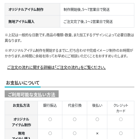
オリジナルアイテム制作
制作開始後、5～7営業日で発送
無地アイテム購入
ご注文完了後、1～2営業日で発送
※上記は一般的な日数です。商品の種類・数量、また加工するデザインによって必要日数は
異なります。
※オリジナルアイテム制作を開始するまでに、打ち合わせや完成イメージ制作のお時間が
かかります。お時間に余裕を持ってお早めにご相談いただくことをおすすめいたします。
ご注文の流れに関する詳細は「ご注文の流れ」をご覧ください。
お支払いについて
ご利用可能な支払い方法
お支払方法
銀行振込
代金引換
後払い
クレジット
カード
オリジナル
○
○
○
◯
アイテム制作
無地
○
○
✕
○
アイテム購入