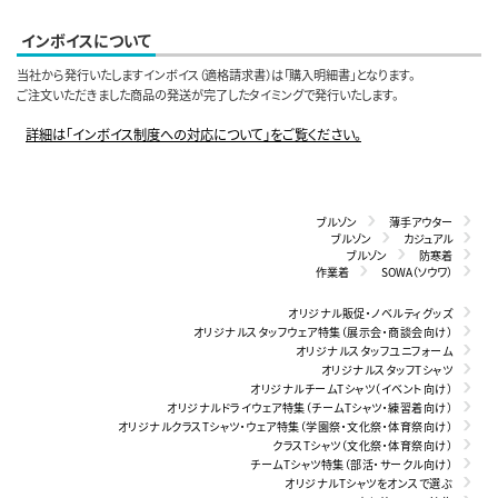
インボイスについて
当社から発行いたしますインボイス（適格請求書）は「購入明細書」となります。
ご注文いただきました商品の発送が完了したタイミングで発行いたします。
詳細は「インボイス制度への対応について」をご覧ください。
ブルゾン
薄手アウター
ブルゾン
カジュアル
ブルゾン
防寒着
作業着
SOWA（ソウワ）
オリジナル販促・ノベルティグッズ
オリジナルスタッフウェア特集（展示会・商談会向け）
オリジナルスタッフユニフォーム
オリジナルスタッフTシャツ
オリジナルチームTシャツ（イベント向け）
オリジナルドライウェア特集（チームTシャツ・練習着向け）
オリジナルクラスTシャツ・ウェア特集（学園祭・文化祭・体育祭向け）
クラスTシャツ（文化祭・体育祭向け）
チームTシャツ特集（部活・サークル向け）
オリジナルTシャツをオンスで選ぶ