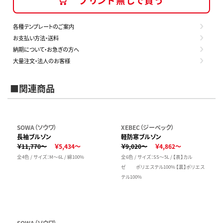
各種テンプレートのご案内
お支払い方法・送料
納期について・お急ぎの方へ
大量注文・法人のお客様
■関連商品
SOWA（ソウワ）
XEBEC（ジーベック）
長袖ブルゾン
軽防寒ブルゾン
￥11,770～
￥5,434～
￥9,020～
￥4,862～
全4色 / サイズ：M～6L / 綿100%
全6色 / サイズ：SS～5L / 【表】カル
ゼ ポリエステル100% 【裏】ポリエス
テル100%
SOWA（ソウワ）