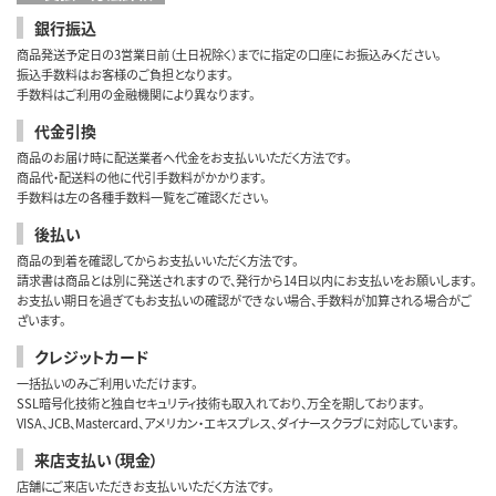
銀行振込
商品発送予定日の3営業日前（土日祝除く）までに指定の口座にお振込みください。
振込手数料はお客様のご負担となります。
手数料はご利用の金融機関により異なります。
代金引換
商品のお届け時に配送業者へ代金をお支払いいただく方法です。
商品代・配送料の他に代引手数料がかかります。
手数料は左の各種手数料一覧をご確認ください。
後払い
商品の到着を確認してからお支払いいただく方法です。
請求書は商品とは別に発送されますので、発行から14日以内にお支払いをお願いします。
お支払い期日を過ぎてもお支払いの確認ができない場合、手数料が加算される場合がご
ざいます。
クレジットカード
一括払いのみご利用いただけます。
SSL暗号化技術と独自セキュリティ技術も取入れており、万全を期しております。
VISA、JCB、Mastercard、アメリカン・エキスプレス、ダイナースクラブに対応しています。
来店支払い（現金）
店舗にご来店いただきお支払いいただく方法です。