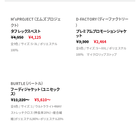
M'sPROJECT（エムズプロジェ
D-FACTORY（ディーファクトリー
クト）
）
タフレックスベスト
プレミアムプロモーションジャケ
ット
￥4,950
￥4,125
￥3,300
￥2,464
全9色 / サイズ：S~3L / ポリエステル
全6色 / サイズ：S～XXL / ポリエステル
100％
100％ マイクロリップストップ
BURTLE（バートル）
フーディジャケット（ユニセック
ス）
￥11,220～
￥5,610～
全6色 / サイズ：1 / ウルトラライト4WAY
ストレッチクロス（伸長率20%）・複合繊
維(ポリエステル)80%・ポリエステル20%