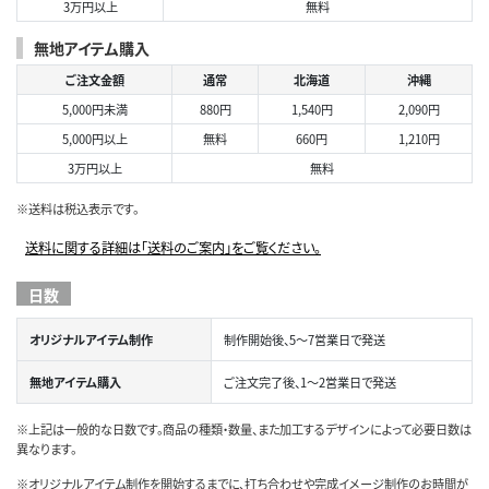
3万円以上
無料
無地アイテム購入
ご注文金額
通常
北海道
沖縄
5,000円未満
880円
1,540円
2,090円
5,000円以上
無料
660円
1,210円
3万円以上
無料
※送料は税込表示です。
送料に関する詳細は「送料のご案内」をご覧ください。
日数
オリジナルアイテム制作
制作開始後、5～7営業日で発送
無地アイテム購入
ご注文完了後、1～2営業日で発送
※上記は一般的な日数です。商品の種類・数量、また加工するデザインによって必要日数は
異なります。
※オリジナルアイテム制作を開始するまでに、打ち合わせや完成イメージ制作のお時間が