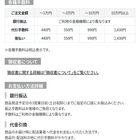
各種手数料
ご注文金額
～1万円
～3万円
～10万円
10万円以上
銀行振込
ご利用の金融機関により異なります
代引手数料
440円
550円
990円
1,430円
後払い
440円
550円
990円
1,430円
※各種手数料は税込表示です。
領収書について
領収書に関する詳細は「領収書について」をご覧ください。
お支払い方法詳細
銀行振込
商品発送予定日の3営業日前（土日祝除く）までに指定の口座にお振込みください。
振込手数料はお客様のご負担となります。
手数料はご利用の金融機関により異なります。
代金引換
商品のお届け時に配送業者へ代金をお支払いいただく方法です。
商品代・配送料の他に代引手数料がかかります。