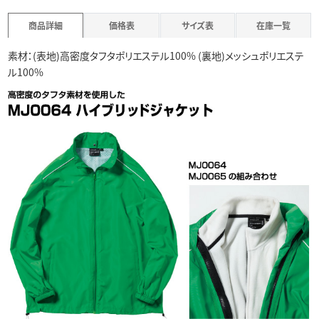
商品詳細
価格表
サイズ表
在庫一覧
素材：(表地)高密度タフタポリエステル100% (裏地)メッシュポリエステ
ル100%