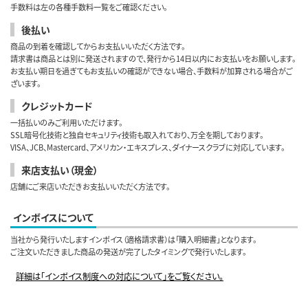
手数料は左の各種手数料一覧をご確認ください。
後払い
商品の到着を確認してからお支払いいただく方法です。
請求書は商品とは別に発送されますので、発行から14日以内にお支払いをお願いします。
お支払い期日を過ぎてもお支払いの確認ができない場合、手数料が加算される場合がご
ざいます。
クレジットカード
一括払いのみご利用いただけます。
SSL暗号化技術と独自セキュリティ技術も取入れており、万全を期しております。
VISA、JCB、Mastercard、アメリカン・エキスプレス、ダイナースクラブに対応しています。
来店支払い（現金）
店舗にご来店いただきお支払いいただく方法です。
インボイスについて
当社から発行いたしますインボイス（適格請求書）は「購入明細書」となります。
ご注文いただきました商品の発送が完了したタイミングで発行いたします。
詳細は「インボイス制度への対応について」をご覧ください。