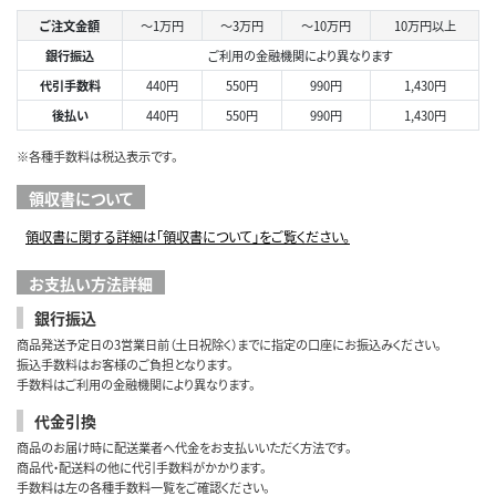
ご注文金額
～1万円
～3万円
～10万円
10万円以上
銀行振込
ご利用の金融機関により異なります
代引手数料
440円
550円
990円
1,430円
後払い
440円
550円
990円
1,430円
※各種手数料は税込表示です。
領収書について
領収書に関する詳細は「領収書について」をご覧ください。
お支払い方法詳細
銀行振込
商品発送予定日の3営業日前（土日祝除く）までに指定の口座にお振込みください。
振込手数料はお客様のご負担となります。
手数料はご利用の金融機関により異なります。
代金引換
商品のお届け時に配送業者へ代金をお支払いいただく方法です。
商品代・配送料の他に代引手数料がかかります。
手数料は左の各種手数料一覧をご確認ください。