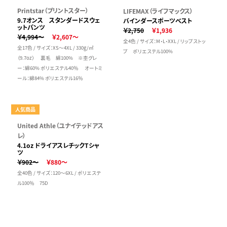
Printstar（プリントスター）
LIFEMAX（ライフマックス）
9.7オンス スタンダードスウェ
バインダースポーツベスト
ットパンツ
￥2,750
￥1,936
￥4,994～
￥2,607～
全4色 / サイズ：M・L・XXL / リップストッ
全17色 / サイズ：XS～4XL / 330g/㎡
プ ポリエステル100%
（9.7oz） 裏毛 綿100% ※杢グレ
ー：綿60% ポリエステル40％ オートミ
ール：綿84% ポリエステル16％
人気商品
United Athle（ユナイテッドアス
レ）
4.1oz ドライアスレチックTシャ
ツ
￥902～
￥880～
全40色 / サイズ：120～6XL / ポリエステ
ル100％ 75D