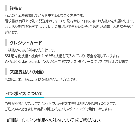
後払い
商品の到着を確認してからお支払いいただく方法です。
請求書は商品とは別に発送されますので、発行から14日以内にお支払いをお願いします。
お支払い期日を過ぎてもお支払いの確認ができない場合、手数料が加算される場合がご
ざいます。
クレジットカード
一括払いのみご利用いただけます。
SSL暗号化技術と独自セキュリティ技術も取入れており、万全を期しております。
VISA、JCB、Mastercard、アメリカン・エキスプレス、ダイナースクラブに対応しています。
来店支払い（現金）
店舗にご来店いただきお支払いいただく方法です。
インボイスについて
当社から発行いたしますインボイス（適格請求書）は「購入明細書」となります。
ご注文いただきました商品の発送が完了したタイミングで発行いたします。
詳細は「インボイス制度への対応について」をご覧ください。