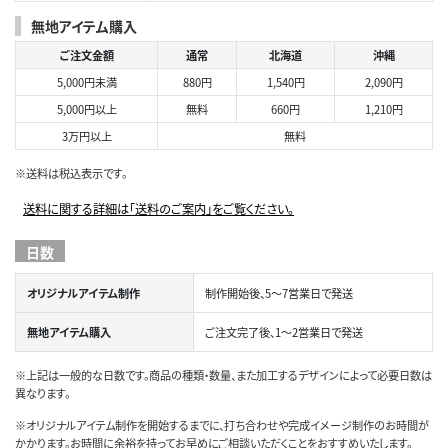
無地アイテム購入
ご注文金額
通常
北海道
沖縄
5,000円未満
880円
1,540円
2,090円
5,000円以上
無料
660円
1,210円
3万円以上
無料
※送料は税込表示です。
送料に関する詳細は「送料のご案内」をご覧ください。
日数
オリジナルアイテム制作
制作開始後、5～7営業日で発送
無地アイテム購入
ご注文完了後、1～2営業日で発送
※上記は一般的な日数です。商品の種類・数量、また加工するデザインによって必要日数は
異なります。
※オリジナルアイテム制作を開始するまでに、打ち合わせや完成イメージ制作のお時間が
かかります。お時間に余裕を持ってお早めにご相談いただくことをおすすめいたします。