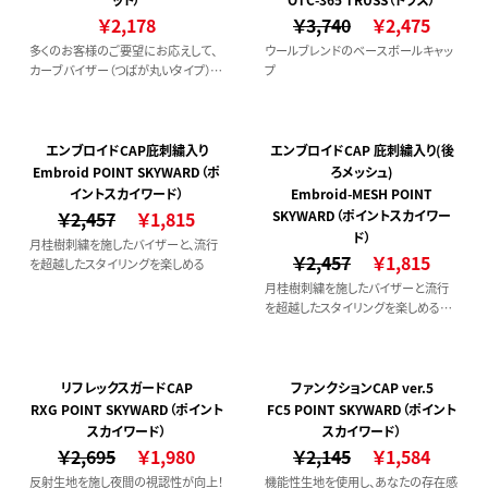
￥2,178
￥3,740
￥2,475
多くのお客様のご要望にお応えして、
ウールブレンドのベースボールキャッ
カーブバイザー（つばが丸いタイプ）の
プ
メッシュキャップが仲間入りしました！
エンブロイドCAP庇刺繍入り
エンブロイドCAP 庇刺繍入り(後
Embroid POINT SKYWARD（ポ
ろメッシュ)
イントスカイワード）
Embroid-MESH POINT
￥2,457
￥1,815
SKYWARD（ポイントスカイワー
ド）
月桂樹刺繍を施したバイザーと、流行
￥2,457
￥1,815
を超越したスタイリングを楽しめる
月桂樹刺繍を施したバイザーと流行
を超越したスタイリングを楽しめるキ
ャップ。
リフレックスガードCAP
ファンクションCAP ver.5
RXG POINT SKYWARD（ポイント
FC5 POINT SKYWARD（ポイント
スカイワード）
スカイワード）
￥2,695
￥1,980
￥2,145
￥1,584
反射生地を施し夜間の視認性が向上！
機能性生地を使用し、あなたの存在感