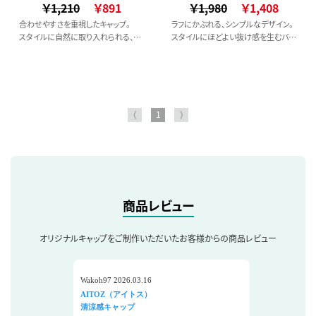
合わせて簡単にサイズ調整が可能で
￥1,210
￥891
￥1,980
￥1,408
す。
合わせやすさを重視したキャップ。
ラフにかぶれる、シンプルなデザイン。
スタイルに自然に取り入れられる、使
スタイルにほどよい抜け感を生むバケ
い勝手のよいアイテム。
ットハット。
⟨
1
⟩
商品レビュー
オリジナルキャップをご制作いただいたお客様からの商品レビュー
Wakoh97 2026.03.16
AITOZ（アイトス）
清涼感キャップ