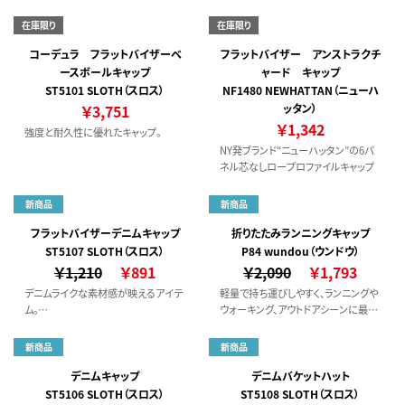
めです。吸汗速乾・UVカット仕様。
いHATになります。
在庫限り
在庫限り
コーデュラ フラットバイザーベ
フラットバイザー アンストラクチ
ースボールキャップ
ャード キャップ
ST5101 SLOTH（スロス）
NF1480 NEWHATTAN（ニューハ
￥3,751
ッタン）
￥1,342
強度と耐久性に優れたキャップ。
NY発ブランド“ニューハッタン”の6パ
ネル芯なしロープロファイルキャップ
新商品
新商品
フラットバイザーデニムキャップ
折りたたみランニングキャップ
ST5107 SLOTH（スロス）
P84 wundou（ウンドウ）
￥1,210
￥891
￥2,090
￥1,793
デニムライクな素材感が映えるアイテ
軽量で持ち運びしやすく、ランニングや
ム。
ウォーキング、アウトドアシーンに最適
コーディネートの主役にもなるキャッ
です。
プ。
はっ水加工を施したポリエステル
新商品
新商品
100％素材を使用し、急な小雨や汗に
も対応。
デニムキャップ
デニムバケットハット
後部はマジックテープ仕様で、頭囲に
ST5106 SLOTH（スロス）
ST5108 SLOTH（スロス）