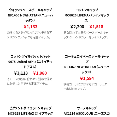
ウォッシュベースボールキャップ
コットンキャップ
NF1400 NEWHATTAN（ニューハ
MC6626 LIFEMAX（ライフマック
ッタン）
ス）
￥1,133
￥2,200
￥1,518
あらゆるスタイリングにマッチするア
男女問わず人気のベースボールキャ
メリカンクラシックな定番アイテム。
ップにトレンドカラーをラインナップ。
コットンツイルバケットハット
コーデュロイベースボールキャッ
9675 United Athle（ユナイテッ
プ
ドアスレ）
NF1467 NEWHATTAN（ニューハ
￥3,113
￥1,980
ッタン）
￥1,584
その日の気分に合わせて浅めや深め
に被ることができる定番アイテム。
秋冬コーデにかかせないコーデュロ
イ素材のキャップ。
ピグメントダイコットンキャップ
サーフキャップ
MC6628 LIFEMAX（ライフマック
AC1114 ASCOLOUR（エーエスカ