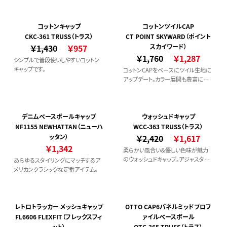
コットンキャップ
コットンツイルCAP
CKC-361 TRUSS（トラス）
CT POINT SKYWARD（ポイント
￥1,430
￥957
スカイワード）
￥1,760
￥1,287
シンプルで普段使いしやすいコットン
キャップです。
コットンCAPをベースにツイル生地に
アップデート。カラー展開も豊富にご
用意しております。
デニムベースボールキャップ
ウォッシュドキャップ
NF1155 NEWHATTAN（ニューハ
WCC-363 TRUSS（トラス）
ッタン）
￥2,420
￥1,617
￥1,342
柔らかい風合い＆優しい色味が魅力
のウォッシュドキャップ。アジャスター
あらゆるスタイリングにマッチするア
がアンティーク金具なのも◎
メリカンクラシックな定番アイテム。
レトロトラッカー メッシュキャップ
OTTO CAP6パネルミッドプロフ
FL6606 FLEXFIT（フレックスフィ
ァイルベースボール
ット）
OTC-365 TRUSS（トラス）