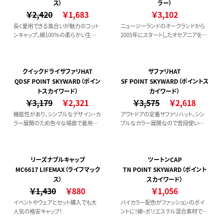
ス）
ラー）
￥2,420
￥1,683
￥3,102
長く愛用できる風合いが魅力のコット
ニュージーランドのオークランドから
ンキャップ。綿100％の柔らかい生地
2005年にスタートしたオセアニアを代
で、 被るほどに馴染み、快適な着用
表するブランド、AS Colour(エーエス
感。アンティーク調の金具付きで、 簡
カラー)です。
単にサイズ調整できるのも嬉しいポイ
ント。全5色展開で、 スタイリッシュな
クイックドライサファリHAT
サファリHAT
大人のカジュアルスタイルにもぴった
QDSF POINT SKYWARD（ポイン
SF POINT SKYWARD（ポイントス
りです。
トスカイワード）
カイワード）
￥3,179
￥2,321
￥3,575
￥2,618
機能性があり、シンプルなデザイン・カ
アウトドアの定番サファリハット。シン
ラー展開のため色々な場面で着用で
プルなカラー展開なので普段使いに
きます。
もおすすめです。
リーズナブルキャップ
ツートンCAP
MC6617 LIFEMAX（ライフマック
TN POINT SKYWARD（ポイント
ス）
スカイワード）
￥1,430
￥880
￥1,056
イベントやウェアとセット購入でも大
バイカラー配色がファッションのポイ
人気の格安キャップ！
ントに！綿・ポリエステル混合素材で軽
い被り心地になっています。