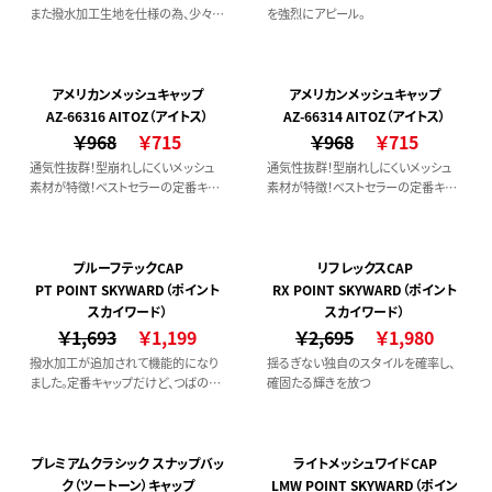
また撥水加工生地を仕様の為、少々の
を強烈にアピール。
雨なら平気なキャップ。
アメリカンメッシュキャップ
アメリカンメッシュキャップ
AZ-66316 AITOZ（アイトス）
AZ-66314 AITOZ（アイトス）
￥968
￥715
￥968
￥715
通気性抜群！型崩れしにくいメッシュ
通気性抜群！型崩れしにくいメッシュ
素材が特徴！ベストセラーの定番キャ
素材が特徴！ベストセラーの定番キャ
ップ。
ップ。
プルーフテックCAP
リフレックスCAP
PT POINT SKYWARD（ポイント
RX POINT SKYWARD（ポイント
スカイワード）
スカイワード）
￥1,693
￥1,199
￥2,695
￥1,980
撥水加工が追加されて機能的になり
揺るぎない独自のスタイルを確率し、
ました。定番キャップだけど、つばのバ
確固たる輝きを放つ
イカラーがポイントの人とは少し違う
ファッションアイテムです。
プレミアムクラシック スナップバッ
ライトメッシュワイドCAP
ク（ツートーン）キャップ
LMW POINT SKYWARD（ポイン