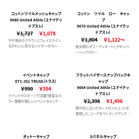
コットンツイルメッシュキャップ
コットン ツイル ロー キャッ
9680 United Athle（ユナイテッ
プ
ドアスレ）
9670 United Athle（ユナイテッ
￥1,727
￥1,078
ドアスレ）
￥1,804
￥1,122～
やや浅めのクラウンとフェイスライン
をきれいに見せるバイザーのカーブ
男女問わずコーディネートしやすいベ
が特徴的なメッシュキャップ。
ーシックカラー
イベントキャップ
フラットバイザースナップバックキ
ETC-351 TRUSS（トラス）
ャップ
￥990
￥594
9664 United Athle（ユナイテッ
ドアスレ）
イベントやスポーツで活躍！豊富なカ
￥2,398
￥1,496
ラー展開が嬉しいイベントキャップで
す。
頭の形に沿ったキレイなシルエットを
実現した、コーデをワンランクアップさ
せてくれるアイテム。シーズンレスでお
使いいただけます！
オットーキャップ
5パネルキャップ