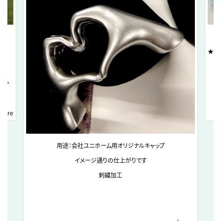
★お
す。
 more
用途：会社ユニホーム用オリジナルキャップ
イメージ通りの仕上がりです
刺繍加工