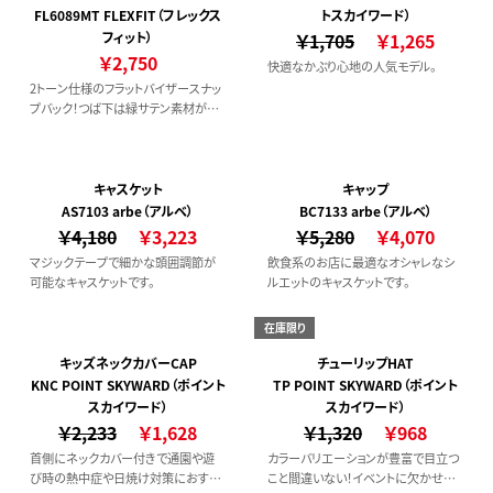
FL6089MT FLEXFIT（フレックス
トスカイワード）
フィット）
￥1,705
￥1,265
￥2,750
快適なかぶり心地の人気モデル。
2トーン仕様のフラットバイザースナッ
プバック！つば下は緑サテン素材が使
用されており、アメリカンスタイルを感
じられるキャップです。
キャスケット
キャップ
AS7103 arbe（アルベ）
BC7133 arbe（アルベ）
￥4,180
￥3,223
￥5,280
￥4,070
マジックテープで細かな頭囲調節が
飲食系のお店に最適なオシャレなシ
可能なキャスケットです。
ルエットのキャスケットです。
在庫限り
キッズネックカバーCAP
チューリップHAT
KNC POINT SKYWARD（ポイント
TP POINT SKYWARD（ポイント
スカイワード）
スカイワード）
￥2,233
￥1,628
￥1,320
￥968
首側にネックカバー付きで通園や遊
カラーバリエーションが豊富で目立つ
び時の熱中症や日焼け対策におすす
こと間違いない！イベントに欠かせな