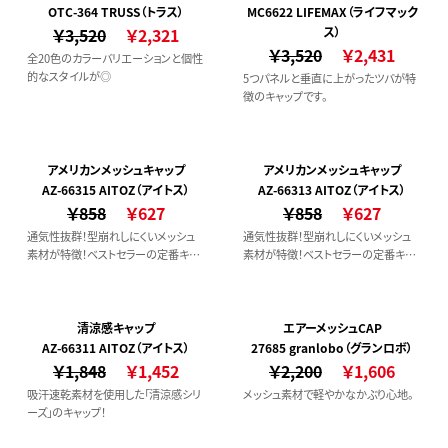
OTC-364 TRUSS（トラス）
MC6622 LIFEMAX（ライフマック
￥3,520
￥2,321
ス）
￥3,520
￥2,431
全20色のカラーバリエーションと個性
的なスタイルが◎
5つパネルと垂直に上がったツバが特
徴のキャップです。
アメリカンメッシュキャップ
アメリカンメッシュキャップ
AZ-66315 AITOZ（アイトス）
AZ-66313 AITOZ（アイトス）
￥858
￥627
￥858
￥627
通気性抜群！型崩れしにくいメッシュ
通気性抜群！型崩れしにくいメッシュ
素材が特徴！ベストセラーの定番キャ
素材が特徴！ベストセラーの定番キャ
ップ。
ップ。
清涼感キャップ
エアーメッシュCAP
AZ-66311 AITOZ（アイトス）
27685 granlobo（グランロボ）
￥1,848
￥1,452
￥2,200
￥1,606
吸汗速乾素材を使用した「清涼感シリ
メッシュ素材で軽やかなかぶり心地。
ーズ」のキャップ！