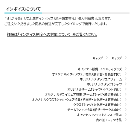
インボイスについて
当社から発行いたしますインボイス（適格請求書）は「購入明細書」となります。
ご注文いただきました商品の発送が完了したタイミングで発行いたします。
詳細は「インボイス制度への対応について」をご覧ください。
キャップ
キャップ
オリジナル販促・ノベルティグッズ
オリジナルスタッフウェア特集（展示会・商談会向け）
オリジナルスタッフユニフォーム
オリジナルスタッフTシャツ
オリジナルチームTシャツ（イベント向け）
オリジナルドライウェア特集（チームTシャツ・練習着向け）
オリジナルクラスTシャツ・ウェア特集（学園祭・文化祭・体育祭向け）
クラスTシャツ（文化祭・体育祭向け）
チームTシャツ特集（部活・サークル向け）
オリジナルTシャツをオンスで選ぶ
売れ筋Tシャツ特集