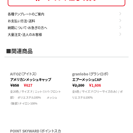
各種テンプレートのご案内
お支払い方法・送料
納期について・お急ぎの方へ
大量注文・法人のお客様
■関連商品
AITOZ（アイトス）
granlobo（グランロボ）
アメリカンメッシュキャップ
エアーメッシュCAP
￥858
￥627
￥2,200
￥1,606
全20色 / サイズ：F / ニット（ツバ・フロント
全6色 / サイズ：F（フリーサイズのみ） / ポ
部） ポリエステル100% メッシュ
リエステル100％
（後部）ナイロン100%
POINT SKYWARD（ポイントスカ