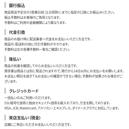
銀行振込
商品発送予定日の3営業日前（土日祝除く）までに指定の口座にお振込みください。
振込手数料はお客様のご負担となります。
手数料はご利用の金融機関により異なります。
代金引換
商品のお届け時に配送業者へ代金をお支払いいただく方法です。
商品代・配送料の他に代引手数料がかかります。
手数料は左の各種手数料一覧をご確認ください。
後払い
商品の到着を確認してからお支払いいただく方法です。
請求書は商品とは別に発送されますので、発行から14日以内にお支払いをお願いします。
お支払い期日を過ぎてもお支払いの確認ができない場合、手数料が加算される場合がご
ざいます。
クレジットカード
一括払いのみご利用いただけます。
SSL暗号化技術と独自セキュリティ技術も取入れており、万全を期しております。
VISA、JCB、Mastercard、アメリカン・エキスプレス、ダイナースクラブに対応しています。
来店支払い（現金）
店舗にご来店いただきお支払いいただく方法です。