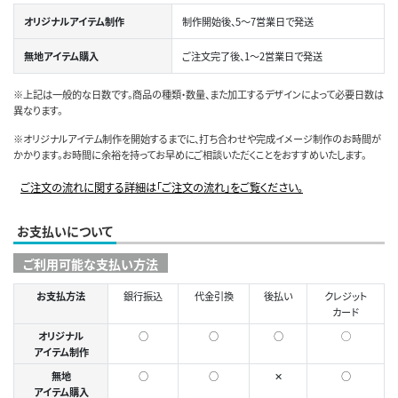
オリジナルアイテム制作
制作開始後、5～7営業日で発送
無地アイテム購入
ご注文完了後、1～2営業日で発送
※上記は一般的な日数です。商品の種類・数量、また加工するデザインによって必要日数は
異なります。
※オリジナルアイテム制作を開始するまでに、打ち合わせや完成イメージ制作のお時間が
かかります。お時間に余裕を持ってお早めにご相談いただくことをおすすめいたします。
ご注文の流れに関する詳細は「ご注文の流れ」をご覧ください。
お支払いについて
ご利用可能な支払い方法
お支払方法
銀行振込
代金引換
後払い
クレジット
カード
オリジナル
○
○
○
◯
アイテム制作
無地
○
○
✕
○
アイテム購入