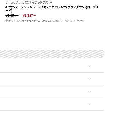
United Athle（ユナイテッドアスレ）
4.7オンス スペシャルドライカノコポロシャツ(ボタンダウン)(ローブリ
ード)
￥2,354～
￥1,727～
全4色 / サイズ：XS～5XL / ポリエステル 100％ 鹿の子 ※襟は共生地仕様