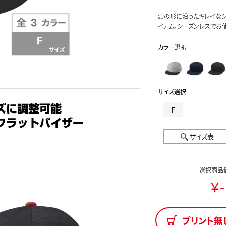
頭の形に沿ったキレイなシ
イテム。シーズンレスでお
カラー選択
サイズ選択
F
サイズ表
選択商品
￥-
プリント無