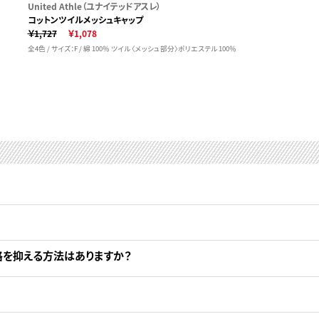
United Athle（ユナイテッドアスレ）
コットンツイルメッシュキャップ
￥1,727
￥1,078
全4色 / サイズ：F / 綿 100％ ツイル 〈メッシュ部分〉ポリエステル 100％
格を抑える方法はありますか？