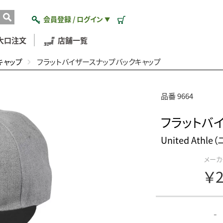
会員登録 / ログイン
▼
大口注文
店舗一覧
キャップ
フラットバイザースナップバックキャップ
品番 9664
フラットバ
United Ath
メーカ
￥2
-