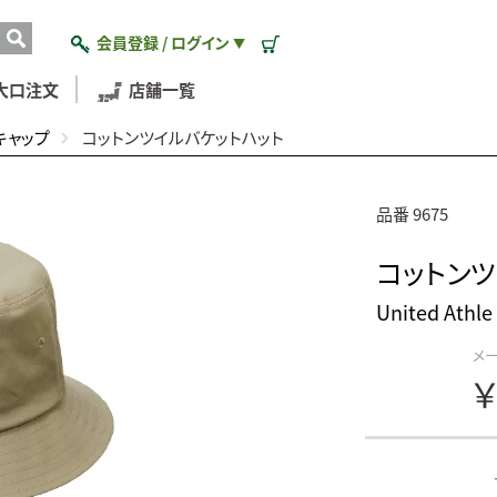
会員登録 / ログイン
▼
大口注文
店舗一覧
キャップ
コットンツイルバケットハット
品番 9675
コットンツ
United At
メ
￥