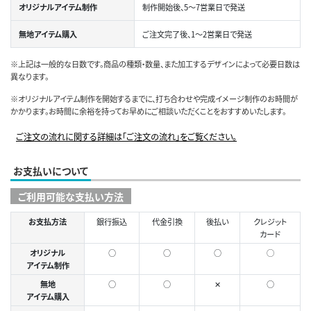
オリジナルアイテム制作
制作開始後、5～7営業日で発送
無地アイテム購入
ご注文完了後、1～2営業日で発送
※上記は一般的な日数です。商品の種類・数量、また加工するデザインによって必要日数は
異なります。
※オリジナルアイテム制作を開始するまでに、打ち合わせや完成イメージ制作のお時間が
かかります。お時間に余裕を持ってお早めにご相談いただくことをおすすめいたします。
ご注文の流れに関する詳細は「ご注文の流れ」をご覧ください。
お支払いについて
ご利用可能な支払い方法
お支払方法
銀行振込
代金引換
後払い
クレジット
カード
オリジナル
○
○
○
◯
アイテム制作
無地
○
○
✕
○
アイテム購入