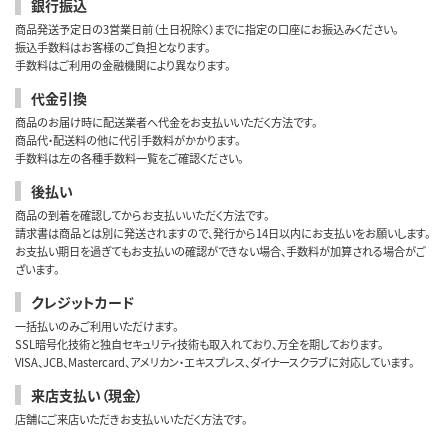
銀行振込
商品発送予定日の3営業日前（土日祝除く）までに指定の口座にお振込みください。
振込手数料はお客様のご負担となります。
手数料はご利用の金融機関により異なります。
代金引換
商品のお届け時に配送業者へ代金をお支払いいただく方法です。
商品代・配送料の他に代引手数料がかかります。
手数料は左の各種手数料一覧をご確認ください。
後払い
商品の到着を確認してからお支払いいただく方法です。
請求書は商品とは別に発送されますので、発行から14日以内にお支払いをお願いします。
お支払い期日を過ぎてもお支払いの確認ができない場合、手数料が加算される場合がご
ざいます。
クレジットカード
一括払いのみご利用いただけます。
SSL暗号化技術と独自セキュリティ技術も取入れており、万全を期しております。
VISA、JCB、Mastercard、アメリカン・エキスプレス、ダイナースクラブに対応しています。
来店支払い（現金）
店舗にご来店いただきお支払いいただく方法です。