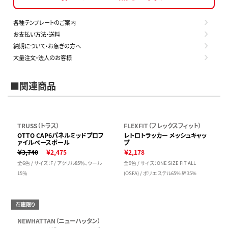
各種テンプレートのご案内
お支払い方法・送料
納期について・お急ぎの方へ
大量注文・法人のお客様
■関連商品
TRUSS（トラス）
FLEXFIT（フレックスフィット）
OTTO CAP6パネルミッドプロフ
レトロトラッカー メッシュキャッ
ァイルベースボール
プ
￥3,740
￥2,475
￥2,178
全6色 / サイズ：F / アクリル85％、ウール
全9色 / サイズ：ONE SIZE FIT ALL
15％
(OSFA) / ポリエステル65% 綿35%
在庫限り
NEWHATTAN（ニューハッタン）