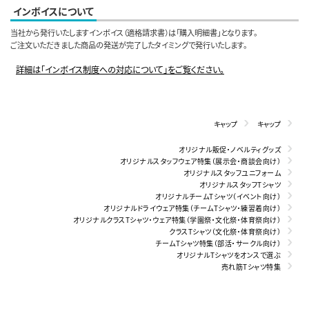
インボイスについて
当社から発行いたしますインボイス（適格請求書）は「購入明細書」となります。
ご注文いただきました商品の発送が完了したタイミングで発行いたします。
詳細は「インボイス制度への対応について」をご覧ください。
キャップ
キャップ
オリジナル販促・ノベルティグッズ
オリジナルスタッフウェア特集（展示会・商談会向け）
オリジナルスタッフユニフォーム
オリジナルスタッフTシャツ
オリジナルチームTシャツ（イベント向け）
オリジナルドライウェア特集（チームTシャツ・練習着向け）
オリジナルクラスTシャツ・ウェア特集（学園祭・文化祭・体育祭向け）
クラスTシャツ（文化祭・体育祭向け）
チームTシャツ特集（部活・サークル向け）
オリジナルTシャツをオンスで選ぶ
売れ筋Tシャツ特集