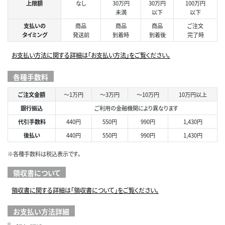
上限額
なし
30万円
30万円
100万円
未満
以下
以下
支払いの
商品
商品
商品
ご注文
タイミング
発送前
到着時
到着後
完了時
お支払い方法に関する詳細は「お支払い方法」をご覧ください。
各種手数料
ご注文金額
～1万円
～3万円
～10万円
10万円以上
銀行振込
ご利用の金融機関により異なります
代引手数料
440円
550円
990円
1,430円
後払い
440円
550円
990円
1,430円
※各種手数料は税込表示です。
領収書について
領収書に関する詳細は「領収書について」をご覧ください。
お支払い方法詳細