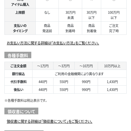
アイテム購入
上限額
なし
30万円
30万円
100万円
未満
以下
以下
支払いの
商品
商品
商品
ご注文
タイミング
発送前
到着時
到着後
完了時
お支払い方法に関する詳細は「お支払い方法」をご覧ください。
各種手数料
ご注文金額
～1万円
～3万円
～10万円
10万円以上
銀行振込
ご利用の金融機関により異なります
代引手数料
440円
550円
990円
1,430円
後払い
440円
550円
990円
1,430円
※各種手数料は税込表示です。
領収書について
領収書に関する詳細は「領収書について」をご覧ください。