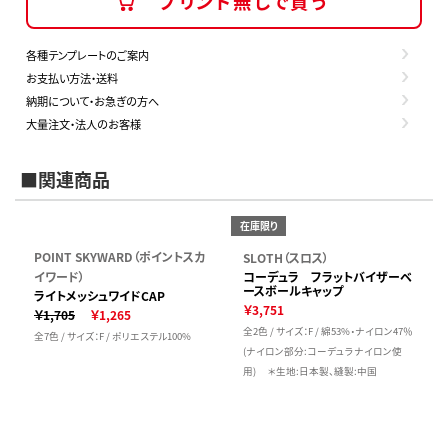
プリント無しで買う
各種テンプレートのご案内
お支払い方法・送料
納期について・お急ぎの方へ
大量注文・法人のお客様
■関連商品
在庫限り
POINT SKYWARD（ポイントスカ
SLOTH（スロス）
イワード）
コーデュラ フラットバイザーベ
ースボールキャップ
ライトメッシュワイドCAP
￥3,751
￥1,705
￥1,265
全2色 / サイズ：F / 綿53%・ナイロン47％
全7色 / サイズ：F / ポリエステル100%
(ナイロン部分:コーデュラナイロン使
用) ＊生地:日本製、縫製:中国