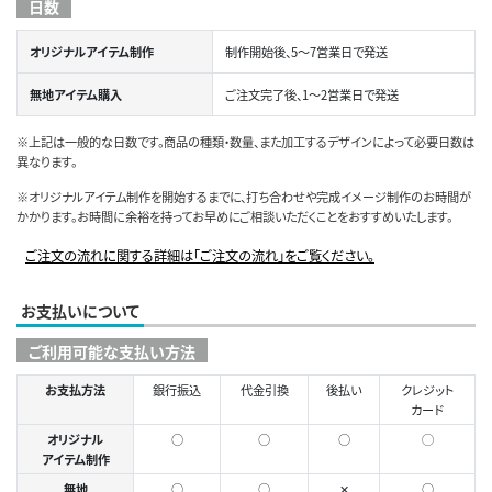
日数
オリジナルアイテム制作
制作開始後、5～7営業日で発送
無地アイテム購入
ご注文完了後、1～2営業日で発送
※上記は一般的な日数です。商品の種類・数量、また加工するデザインによって必要日数は
異なります。
※オリジナルアイテム制作を開始するまでに、打ち合わせや完成イメージ制作のお時間が
かかります。お時間に余裕を持ってお早めにご相談いただくことをおすすめいたします。
ご注文の流れに関する詳細は「ご注文の流れ」をご覧ください。
お支払いについて
ご利用可能な支払い方法
お支払方法
銀行振込
代金引換
後払い
クレジット
カード
オリジナル
○
○
○
◯
アイテム制作
無地
○
○
✕
○