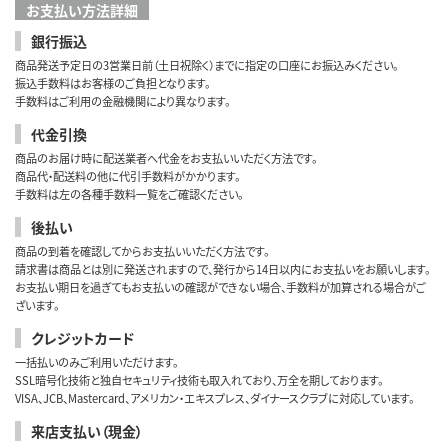
お支払い方法詳細
銀行振込
商品発送予定日の3営業日前（土日祝除く）までに指定の口座にお振込みください。
振込手数料はお客様のご負担となります。
手数料はご利用の金融機関により異なります。
代金引換
商品のお届け時に配送業者へ代金をお支払いいただく方法です。
商品代・配送料の他に代引手数料がかかります。
手数料は左の各種手数料一覧をご確認ください。
後払い
商品の到着を確認してからお支払いいただく方法です。
請求書は商品とは別に発送されますので、発行から14日以内にお支払いをお願いします。
お支払い期日を過ぎてもお支払いの確認ができない場合、手数料が加算される場合がご
ざいます。
クレジットカード
一括払いのみご利用いただけます。
SSL暗号化技術と独自セキュリティ技術も取入れており、万全を期しております。
VISA、JCB、Mastercard、アメリカン・エキスプレス、ダイナースクラブに対応しています。
来店支払い（現金）