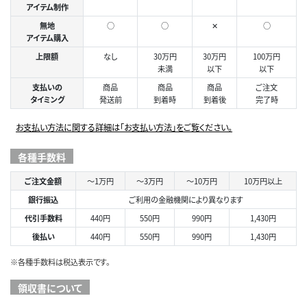
アイテム制作
無地
○
○
✕
○
アイテム購入
上限額
なし
30万円
30万円
100万円
未満
以下
以下
支払いの
商品
商品
商品
ご注文
タイミング
発送前
到着時
到着後
完了時
お支払い方法に関する詳細は「お支払い方法」をご覧ください。
各種手数料
ご注文金額
～1万円
～3万円
～10万円
10万円以上
銀行振込
ご利用の金融機関により異なります
代引手数料
440円
550円
990円
1,430円
後払い
440円
550円
990円
1,430円
※各種手数料は税込表示です。
領収書について