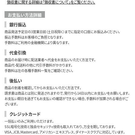
領収書に関する詳細は「領収書について」をご覧ください。
お支払い方法詳細
銀行振込
商品発送予定日の3営業日前（土日祝除く）までに指定の口座にお振込みください。
振込手数料はお客様のご負担となります。
手数料はご利用の金融機関により異なります。
代金引換
商品のお届け時に配送業者へ代金をお支払いいただく方法です。
商品代・配送料の他に代引手数料がかかります。
手数料は左の各種手数料一覧をご確認ください。
後払い
商品の到着を確認してからお支払いいただく方法です。
請求書は商品とは別に発送されますので、発行から14日以内にお支払いをお願いします。
お支払い期日を過ぎてもお支払いの確認ができない場合、手数料が加算される場合がご
ざいます。
クレジットカード
一括払いのみご利用いただけます。
SSL暗号化技術と独自セキュリティ技術も取入れており、万全を期しております。
VISA、JCB、Mastercard、アメリカン・エキスプレス、ダイナースクラブに対応しています。