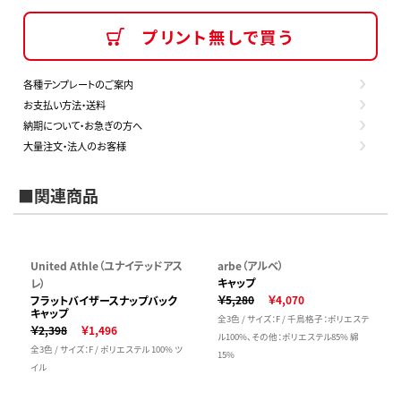
プリント無しで買う
各種テンプレートのご案内
お支払い方法・送料
納期について・お急ぎの方へ
大量注文・法人のお客様
■関連商品
United Athle（ユナイテッドアス
arbe（アルベ）
キャップ
レ）
￥5,280
￥4,070
フラットバイザースナップバック
キャップ
全3色 / サイズ：F / 千鳥格子：ポリエステ
￥2,398
￥1,496
ル100%、その他：ポリエステル85% 綿
全3色 / サイズ：F / ポリエステル 100% ツ
15%
イル