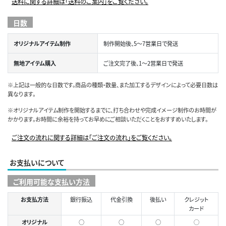
送料に関する詳細は「送料のご案内」をご覧ください。
日数
オリジナルアイテム制作
制作開始後、5～7営業日で発送
無地アイテム購入
ご注文完了後、1～2営業日で発送
※上記は一般的な日数です。商品の種類・数量、また加工するデザインによって必要日数は
異なります。
※オリジナルアイテム制作を開始するまでに、打ち合わせや完成イメージ制作のお時間が
かかります。お時間に余裕を持ってお早めにご相談いただくことをおすすめいたします。
ご注文の流れに関する詳細は「ご注文の流れ」をご覧ください。
お支払いについて
ご利用可能な支払い方法
お支払方法
銀行振込
代金引換
後払い
クレジット
カード
オリジナル
○
○
○
◯