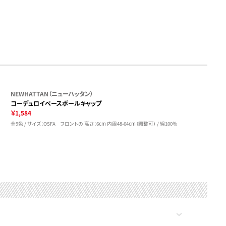
NEWHATTAN（ニューハッタン）
コーデュロイベースボールキャップ
￥1,584
全9色 / サイズ：OSFA フロントの 高さ：6cm 内周48-64cm（調整可） / 綿100％