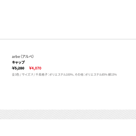
arbe（アルベ）
キャップ
￥5,280
￥4,070
全3色 / サイズ：F / 千鳥格子：ポリエステル100%、その他：ポリエステル85% 綿15%