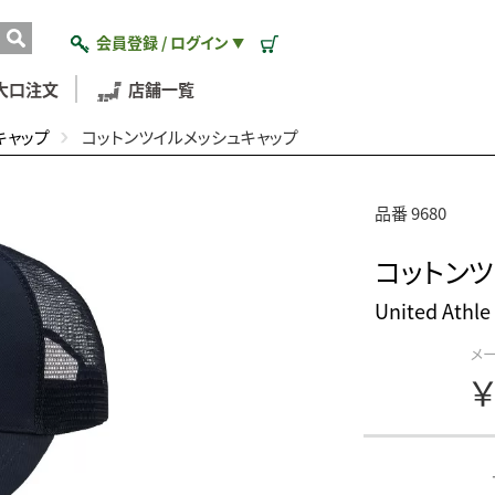
会員登録 / ログイン
▼
大口注文
店舗一覧
キャップ
コットンツイルメッシュキャップ
品番 9680
コットンツ
United At
メ
￥