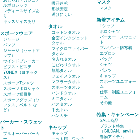
おしゃれ・カジュア
マスク
吸汗速乾
ルポロシャツ
マスク
形状安定
レディースサイズあ
透けにくい
り
新着アイテム
キッズサイズあり
Tシャツ
タオル
ポロシャツ
コットンタオル
スポーツウェア
パーカー・スウェッ
全面インクジェット
ジャージ
ト
タオル
パンツ
ブルゾン・防寒着
マイクロファイバー
ジャージ（セットア
エプロン
タオル
ップ）
バッグ
名入れタオル
ウインドブレーカー
シャツ
こだわりタオル
ビブス・ピステ
パンツ
無地タオル
YONEX（ヨネック
キャップ
フェイスタオル
ス）
スポーツユニフォー
マフラータオル
スポーツTシャツ
ム
スポーツタオル
スポーツポロシャツ
仕事・制服ユニフォ
ハンドタオル
スポーツ種目別
ーム
ミニタオル
スポーツグッズ（ソ
その他
バスタオル
ックス、ベルト な
ど）
手ぬぐい
特集・キャンペーン
ハンカチ
SALE商品
パーカー・スウェッ
ブランド特集
キャップ
ト
（GILDAN、anvil）
キャップ
プルオーバーパーカ
春物アイテム
ー
ニット帽・ワッチ