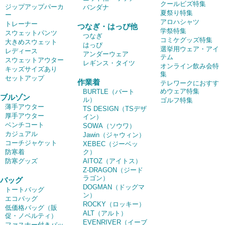
クールビズ特集
ジップアップパーカ
バンダナ
夏祭り特集
ー
アロハシャツ
トレーナー
つなぎ・はっぴ他
学祭特集
スウェットパンツ
つなぎ
コミケグッズ特集
大きめスウェット
はっぴ
選挙用ウェア・アイ
レディース
アンダーウェア
テム
スウェットアウター
レギンス・タイツ
オンライン飲み会特
キッズサイズあり
集
セットアップ
作業着
テレワークにおすす
めウェア特集
BURTLE（バート
ブルゾン
ル）
ゴルフ特集
薄手アウター
TS DESIGN（TSデザ
厚手アウター
イン）
ベンチコート
SOWA（ソウワ）
カジュアル
Jawin（ジャウィン）
コーチジャケット
XEBEC（ジーベッ
防寒着
ク）
防寒グッズ
AITOZ（アイトス）
Z-DRAGON（ジード
ラゴン）
バッグ
DOGMAN（ドッグマ
トートバッグ
ン）
エコバッグ
ROCKY（ロッキー）
低価格バッグ（販
ALT（アルト）
促・ノベルティ）
EVENRIVER（イーブ
ファスナー付きバッ