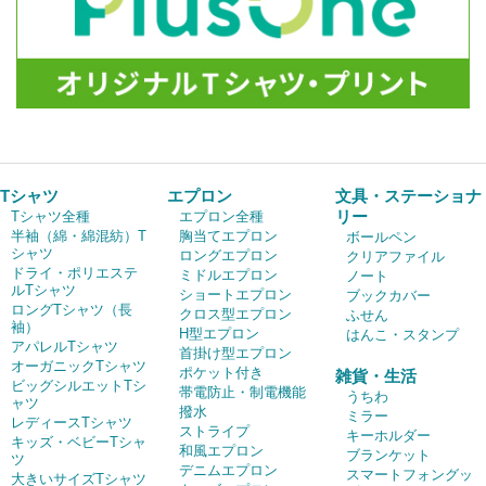
Tシャツ
エプロン
文具・ステーショナ
リー
Tシャツ全種
エプロン全種
半袖（綿・綿混紡）T
胸当てエプロン
ボールペン
シャツ
ロングエプロン
クリアファイル
ドライ・ポリエステ
ミドルエプロン
ノート
ルTシャツ
ショートエプロン
ブックカバー
ロングTシャツ（長
クロス型エプロン
ふせん
袖）
H型エプロン
はんこ・スタンプ
アパレルTシャツ
首掛け型エプロン
オーガニックTシャツ
ポケット付き
雑貨・生活
ビッグシルエットTシ
帯電防止・制電機能
うちわ
ャツ
撥水
ミラー
レディースTシャツ
ストライプ
キーホルダー
キッズ・ベビーTシャ
和風エプロン
ブランケット
ツ
デニムエプロン
スマートフォングッ
大きいサイズTシャツ