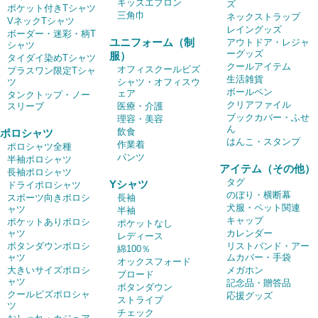
キッズエプロン
ズ
ポケット付きTシャツ
三角巾
ネックストラップ
VネックTシャツ
レイングッズ
ボーダー・迷彩・柄T
ユニフォーム（制
アウトドア・レジャ
シャツ
ーグッズ
服）
タイダイ染めTシャツ
クールアイテム
オフィスクールビズ
プラスワン限定Tシャ
生活雑貨
ツ
シャツ・オフィスウ
ボールペン
ェア
タンクトップ・ノー
クリアファイル
スリーブ
医療・介護
ブックカバー・ふせ
理容・美容
ん
飲食
ポロシャツ
はんこ・スタンプ
作業着
ポロシャツ全種
パンツ
半袖ポロシャツ
アイテム（その他）
長袖ポロシャツ
タグ
Yシャツ
ドライポロシャツ
のぼり・横断幕
スポーツ向きポロシ
長袖
犬服・ペット関連
ャツ
半袖
キャップ
ポケットありポロシ
ポケットなし
ャツ
カレンダー
レディース
ボタンダウンポロシ
リストバンド・アー
綿100％
ャツ
ムカバー・手袋
オックスフォード
大きいサイズポロシ
メガホン
ブロード
ャツ
記念品・贈答品
ボタンダウン
クールビズポロシャ
応援グッズ
ストライプ
ツ
チェック