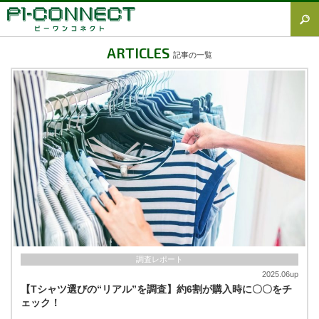
すべて
ARTICLES
記事の一覧
Tシャツ図鑑
オリジナルTシャツ
オリジナルウェア
ブランド徹底解説
プラスワン
加工方法徹底解説
調査レポート
調査レポート
2025.06up
【Tシャツ選びの“リアル”を調査】約6割が購入時に〇〇をチ
ェック！