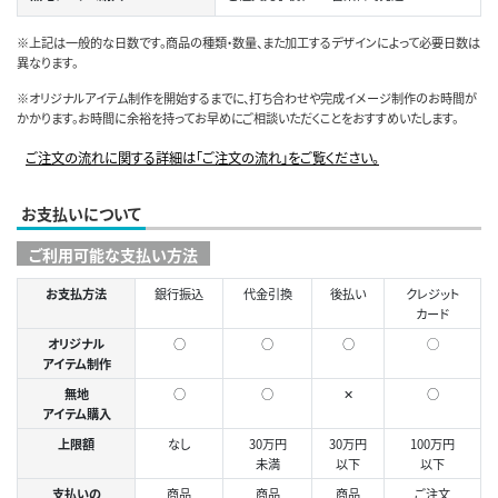
※上記は一般的な日数です。商品の種類・数量、また加工するデザインによって必要日数は
異なります。
※オリジナルアイテム制作を開始するまでに、打ち合わせや完成イメージ制作のお時間が
かかります。お時間に余裕を持ってお早めにご相談いただくことをおすすめいたします。
ご注文の流れに関する詳細は「ご注文の流れ」をご覧ください。
お支払いについて
ご利用可能な支払い方法
お支払方法
銀行振込
代金引換
後払い
クレジット
カード
オリジナル
○
○
○
◯
アイテム制作
無地
○
○
✕
○
アイテム購入
上限額
なし
30万円
30万円
100万円
未満
以下
以下
支払いの
商品
商品
商品
ご注文