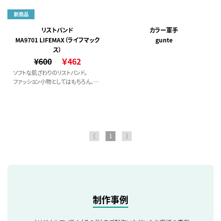
ング同様に中にPCMが入っていて
信頼の日本製リストバンドです。
28℃以下で凝固しはじめ、繰り返し使
新商品
用できます。面ファスナーは肌に当たっ
ても痛くない、洋服などの毛が付きに
リストバンド
カラー軍手
くいタイプを使用しているので、どなた
MA9701 LIFEMAX（ライフマック
gunte
でも安心してご利用いただけます。
ス）
¥600
￥462
ソフトな肌ざわりのリストバンド。
ファッション小物としてはもちろん、ス
タッフマークやチームカラー、ノベルテ
ィ作成としても人気です。
全23色の豊富なバリエーションで推し
活カラーも見つかります。
⟨
1
⟩
制作事例