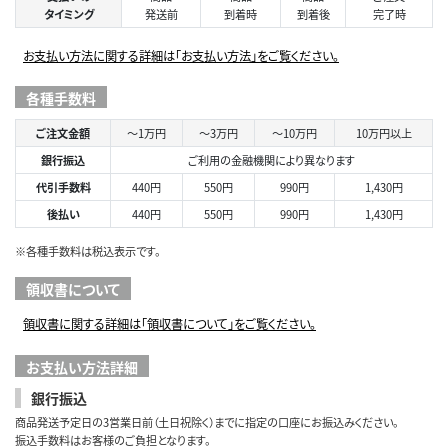
タイミング
発送前
到着時
到着後
完了時
お支払い方法に関する詳細は「お支払い方法」をご覧ください。
各種手数料
ご注文金額
～1万円
～3万円
～10万円
10万円以上
銀行振込
ご利用の金融機関により異なります
代引手数料
440円
550円
990円
1,430円
後払い
440円
550円
990円
1,430円
※各種手数料は税込表示です。
領収書について
領収書に関する詳細は「領収書について」をご覧ください。
お支払い方法詳細
銀行振込
商品発送予定日の3営業日前（土日祝除く）までに指定の口座にお振込みください。
振込手数料はお客様のご負担となります。