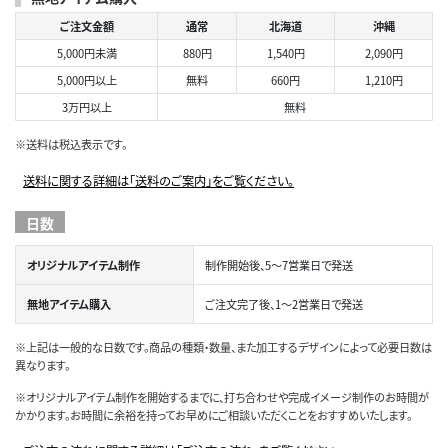
ご注文金額
通常
北海道
沖縄
5,000円未満
880円
1,540円
2,090円
5,000円以上
無料
660円
1,210円
3万円以上
無料
※送料は税込表示です。
送料に関する詳細は「送料のご案内」をご覧ください。
日数
オリジナルアイテム制作
制作開始後、5～7営業日で発送
無地アイテム購入
ご注文完了後、1～2営業日で発送
※上記は一般的な日数です。商品の種類・数量、また加工するデザインによって必要日数は
異なります。
※オリジナルアイテム制作を開始するまでに、打ち合わせや完成イメージ制作のお時間が
かかります。お時間に余裕を持ってお早めにご相談いただくことをおすすめいたします。