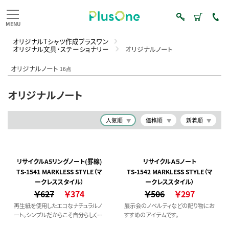
オリジナルTシャツ作成プラスワン
オリジナル文具・ステーショナリー
オリジナルノート
オリジナルノート
16点
オリジナルノート
人気順
価格順
新着順
リサイクルA5リングノート(罫線)
リサイクルＡ５ノート
TS-1541 MARKLESS STYLE（マ
TS-1542 MARKLESS STYLE（マ
ークレススタイル）
ークレススタイル）
￥627
￥374
￥506
￥297
再生紙を使用したエコなナチュラルノ
展示会のノベルティなどの配り物にお
ート。シンプルだからこそ自分らしくア
すすめのアイテムです。
レンジを加えて、愛着のある一品に！