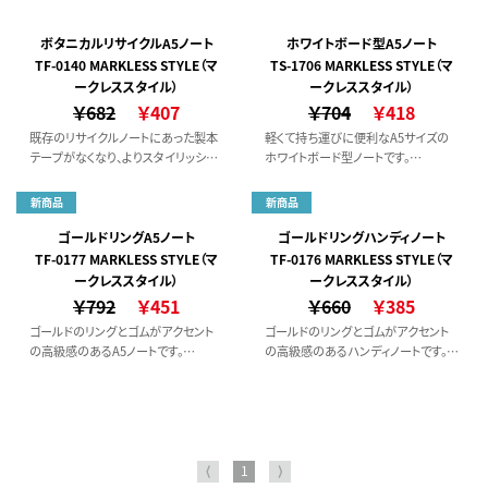
ボタニカルリサイクルA5ノート
ホワイトボード型A5ノート
TF-0140 MARKLESS STYLE（マ
TS-1706 MARKLESS STYLE（マ
ークレススタイル）
ークレススタイル）
￥682
￥407
￥704
￥418
既存のリサイクルノートにあった製本
軽くて持ち運びに便利なA5サイズの
テープがなくなり、よりスタイリッシュ
ホワイトボード型ノートです。
な印象になりました。
ホワイトボード面に書き込んだ文字や
図の上から、透明シートとの間に資料
新商品
新商品
を挟んでその上から文字や図を書き
込むことができたり、
ゴールドリングA5ノート
ゴールドリングハンディノート
付箋を貼るなどアイデア次第でいろい
TF-0177 MARKLESS STYLE（マ
TF-0176 MARKLESS STYLE（マ
ろな使い方ができます。
ークレススタイル）
ークレススタイル）
￥792
￥451
￥660
￥385
ゴールドのリングとゴムがアクセント
ゴールドのリングとゴムがアクセント
の高級感のあるA5ノートです。
の高級感のあるハンディノートです。
表紙・裏表紙は白厚紙を使用してお
表紙・裏表紙は白厚紙を使用してお
り、手触りの良いマットコーティングで、
り、手触りの良いマットコーティングで、
傷がつきにくいのが魅力です。
傷がつきにくいのが魅力です。
また中紙は6ｍｍ罫線で日付入れる
スペースもあり、ビジネスシーンでも
活躍する仕様です。
⟨
1
⟩