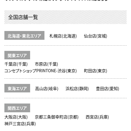
全国店舗一覧
北海道・東北エリア
札幌店(北海道)
仙台店(宮城)
関東エリア
千葉店(千葉)
市原店(千葉)
コンセプトショップPRINTONE-渋谷(東京)
町田店(東京)
東海エリア
高山店(岐阜)
浜松店(静岡)
豊田店(愛知)
関西エリア
大阪店(大阪)
京都三条御幸町店(京都)
西宮店(兵庫)
神戸三宮店(兵庫)