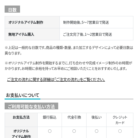
日数
オリジナルアイテム制作
制作開始後、5～7営業日で発送
無地アイテム購入
ご注文完了後、1～2営業日で発送
※上記は一般的な日数です。商品の種類・数量、また加工するデザインによって必要日数は
異なります。
※オリジナルアイテム制作を開始するまでに、打ち合わせや完成イメージ制作のお時間が
かかります。お時間に余裕を持ってお早めにご相談いただくことをおすすめいたします。
ご注文の流れに関する詳細は「ご注文の流れ」をご覧ください。
お支払いについて
ご利用可能な支払い方法
お支払方法
銀行振込
代金引換
後払い
クレジット
カード
オリジナル
○
○
○
◯
アイテム制作