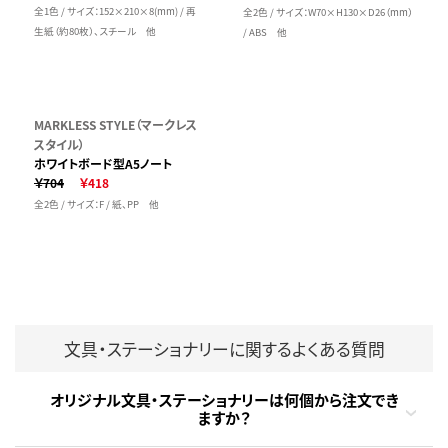
全1色 / サイズ：152×210×8(mm) / 再
全2色 / サイズ：W70×H130×D26（mm）
生紙（約80枚）、スチール 他
/ ABS 他
MARKLESS STYLE（マークレス
スタイル）
ホワイトボード型A5ノート
￥704
￥418
全2色 / サイズ：F / 紙、PP 他
文具・ステーショナリーに関するよくある質問
オリジナル文具・ステーショナリーは何個から注文でき
ますか？