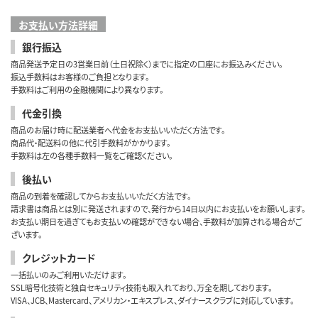
お支払い方法詳細
銀行振込
商品発送予定日の3営業日前（土日祝除く）までに指定の口座にお振込みください。
振込手数料はお客様のご負担となります。
手数料はご利用の金融機関により異なります。
代金引換
商品のお届け時に配送業者へ代金をお支払いいただく方法です。
商品代・配送料の他に代引手数料がかかります。
手数料は左の各種手数料一覧をご確認ください。
後払い
商品の到着を確認してからお支払いいただく方法です。
請求書は商品とは別に発送されますので、発行から14日以内にお支払いをお願いします。
お支払い期日を過ぎてもお支払いの確認ができない場合、手数料が加算される場合がご
ざいます。
クレジットカード
一括払いのみご利用いただけます。
SSL暗号化技術と独自セキュリティ技術も取入れており、万全を期しております。
VISA、JCB、Mastercard、アメリカン・エキスプレス、ダイナースクラブに対応しています。