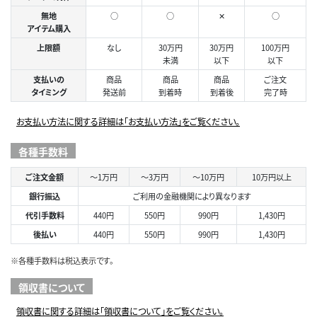
無地
○
○
✕
○
アイテム購入
上限額
なし
30万円
30万円
100万円
未満
以下
以下
支払いの
商品
商品
商品
ご注文
タイミング
発送前
到着時
到着後
完了時
お支払い方法に関する詳細は「お支払い方法」をご覧ください。
各種手数料
ご注文金額
～1万円
～3万円
～10万円
10万円以上
銀行振込
ご利用の金融機関により異なります
代引手数料
440円
550円
990円
1,430円
後払い
440円
550円
990円
1,430円
※各種手数料は税込表示です。
領収書について
領収書に関する詳細は「領収書について」をご覧ください。