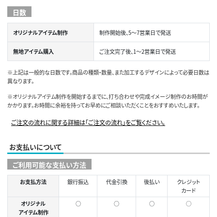
日数
オリジナルアイテム制作
制作開始後、5～7営業日で発送
無地アイテム購入
ご注文完了後、1～2営業日で発送
※上記は一般的な日数です。商品の種類・数量、また加工するデザインによって必要日数は
異なります。
※オリジナルアイテム制作を開始するまでに、打ち合わせや完成イメージ制作のお時間が
かかります。お時間に余裕を持ってお早めにご相談いただくことをおすすめいたします。
ご注文の流れに関する詳細は「ご注文の流れ」をご覧ください。
お支払いについて
ご利用可能な支払い方法
お支払方法
銀行振込
代金引換
後払い
クレジット
カード
オリジナル
○
○
○
◯
アイテム制作