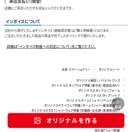
来店支払い（現金）
店舗にご来店いただきお支払いいただく方法です。
インボイスについて
当社から発行いたしますインボイス（適格請求書）は「購入明細書」となります。
ご注文いただきました商品の発送が完了したタイミングで発行いたします。
詳細は「インボイス制度への対応について」をご覧ください。
文具・ステーショナリー
オリジナルノート
オリジナル販促・ノベルティグッズ
オリジナルスタッフウェア特集（展示会・商談会向け）
オリジナルスタッフユニフォーム
オリジナルスタッフTシャツ
オリジナルチームTシャツ（イベント向け）
オリジナルドライウェア特集（チームTシャツ・練習着向け）
戻る
オリジナルクラスTシャツ・ウェア特集（学園祭・文化祭・体育祭向け）
クラスTシャツ（文化祭・体育祭向け）
オリジナルを作る
チームTシャツ特集（部活・サークル向け）
オリジナルTシャツをオンスで選ぶ
売れ筋Tシャツ特集