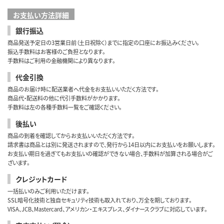
お支払い方法詳細
銀行振込
商品発送予定日の3営業日前（土日祝除く）までに指定の口座にお振込みください。
振込手数料はお客様のご負担となります。
手数料はご利用の金融機関により異なります。
代金引換
商品のお届け時に配送業者へ代金をお支払いいただく方法です。
商品代・配送料の他に代引手数料がかかります。
手数料は左の各種手数料一覧をご確認ください。
後払い
商品の到着を確認してからお支払いいただく方法です。
請求書は商品とは別に発送されますので、発行から14日以内にお支払いをお願いします。
お支払い期日を過ぎてもお支払いの確認ができない場合、手数料が加算される場合がご
ざいます。
クレジットカード
一括払いのみご利用いただけます。
SSL暗号化技術と独自セキュリティ技術も取入れており、万全を期しております。
VISA、JCB、Mastercard、アメリカン・エキスプレス、ダイナースクラブに対応しています。