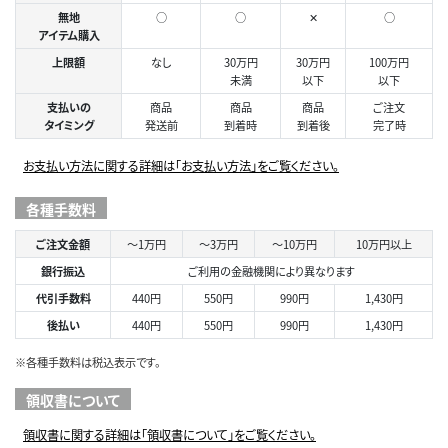
無地
○
○
✕
○
アイテム購入
上限額
なし
30万円
30万円
100万円
未満
以下
以下
支払いの
商品
商品
商品
ご注文
タイミング
発送前
到着時
到着後
完了時
お支払い方法に関する詳細は「お支払い方法」をご覧ください。
各種手数料
ご注文金額
～1万円
～3万円
～10万円
10万円以上
銀行振込
ご利用の金融機関により異なります
代引手数料
440円
550円
990円
1,430円
後払い
440円
550円
990円
1,430円
※各種手数料は税込表示です。
領収書について
領収書に関する詳細は「領収書について」をご覧ください。